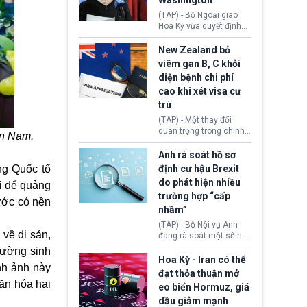
Washington
Khẩn cấp Quốc tế
(IEEPA). Động thái này
(TAP) - Bộ Ngoại giao
diễn ra sau phán quyết
Hoa Kỳ vừa quyết định
hồi tháng 2 bởi Tòa án
thu hồi thị thực (visa)
Tối cao Hoa Kỳ
của bà Maria Luiza
New Zealand bỏ
(SCOTUS) khi tuyên bố,
Ribeiro Viotti - Đại sứ
viêm gan B, C khỏi
việc áp thuế diện rộng là
Brazil tại Washington.
diện bệnh chi phí
hoàn toàn bất hợp pháp.
Động thái trên diễn ra
cao khi xét visa cư
trong bối cảnh tranh
chấp ngoại giao giữa
trú
chính quyền Tổng thống
(TAP) - Một thay đổi
Donald Trump và chính
quan trọng trong chính
ân Nam.
phủ cánh tả Tổng thống
sách nhập cư của New
Brazil Luiz Inácio Lula
Zealand đang mở ra
Anh rà soát hồ sơ
da Silva đang leo thang
thêm cơ hội cho nhiều
ng Quốc
tổ
định cư hậu Brexit
gay gắt.
người muốn định cư. Từ
do phát hiện nhiều
i để quảng
nay, người mắc viêm
trường hợp “cấp
gan B hoặc viêm gan C
ước có nền
sẽ không còn bị mặc
nhầm”
định không đáp ứng tiêu
(TAP) - Bộ Nội vụ Anh
chuẩn sức khỏe chỉ vì
về di sản,
đang rà soát một số hồ
chi phí điều trị khi nộp hồ
sơ thuộc Chương trình
đường sinh
sơ xin visa cư trú.
Định cư EU (EU
Hoa Kỳ - Iran có thể
ình ảnh này
Settlement Scheme -
đạt thỏa thuận mở
EUSS) sau khi xác định
văn hóa hai
eo biển Hormuz, giá
có trường hợp được cấp
dầu giảm mạnh
quy chế cư trú hậu