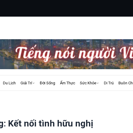
Du Lịch
Giải Trí
Đời Sống
Ẩm Thực
Sức Khỏe
Di Trú
Buôn Ch
g: Kết nối tình hữu nghị