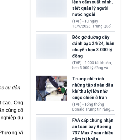
lệnh cấm xuất cảnh,
Kỳ. Nguyên nhân do cơ
siết quản lý người
quan y tế nghi ngờ
nước ngoài
nguyên liệu liên quan
đến ổ dịch Salmonella
(TAP) - Từ ngày
khiến ít nhất 110 người
15/9/2026, Trung Quốc
mắc bệnh tại bang
áp dụng quy định mới về
Minnesota.
quản lý xuất nhập cảnh.
Bóc gỡ đường dây
Một hành vi vi phạm giấy
đánh bạc 24/24, luân
tờ, xuất nhập cảnh trái
chuyển hơn 3.000 tỷ
phép hay liên quan kiểm
đồng
soát công nghệ có thể
khiến công dân Trung
(TAP) - 2.003 tài khoản,
Quốc đối mặt lệnh cấm
hơn 3.000 tỷ đồng và
xuất cảnh kéo dài tới 3
một đường dây đánh
năm. Trong khi đó, người
bạc xuyên quốc gia vận
Trump chỉ trích
nước ngoài sử dụng giấy
hành 24/24 giờ vừa bị
những tập đoàn dầu
tờ giả có nguy cơ bị từ
ạc cụ dân
Công an TP. Hải Phòng
khí thu lợi lớn nhờ
chối nhập cảnh hoặc
(Việt Nam) bóc gỡ.
cấm vào Trung Quốc tới
cuộc chiến ở Iran
5 năm.
t cao. Ông
(TAP) - Tổng thống
Donald Trump tin rằng, 2
ần củng cố
tập đoàn dầu khí
 nghiệp du
ExxonMobil và Chevron
FAA cấp chứng nhận
đã thu về lợi nhuận quá
an toàn bay Boeing
lớn nhờ giá dầu tăng
Phương Vi
737 Max 7 sau nhiều
mạnh suốt thời gian Hoa
năm trì hoãn
Kỳ xảy ra xung đột ở