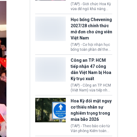
Brexit “do nhầm lẫn”.
(TAP) - Giới chức Hoa Kỳ
Động thái này làm dấy
vừa để ngỏ khả năng
lên lo ngại về việc thực
sớm đạt thỏa thuận với
thi Thỏa thuận Rút khỏi
Iran nhằm mở lại eo biển
Học bổng Chevening
Liên minh châu Âu
Hormuz, mở đường cho
2027/28 chính thức
(Withdrawal
việc khôi phục hoạt
mở đơn cho ứng viên
Agreement).
động hàng hải. Những
Việt Nam
tín hiệu ngoại giao tích
cực này lập tức tác động
(TAP) - Cơ hội nhận học
đến thị trường năng
bổng toàn phần để theo
lượng, kéo giá dầu thế
học chương trình thạc sĩ
giới lùi sâu xuống dưới
tại Vương quốc Anh đã
Công an TP. HCM
mức 80 USD/thùng.
chính thức quay trở lại.
tiếp nhận 47 công
Học bổng Chevening
dân Việt Nam bị Hoa
2027/28 của Chính phủ
Kỳ trục xuất
Anh vừa mở cổng ứng
tuyển dành riêng ứng
(TAP) - Công an TP. HCM
viên Việt Nam, hỗ trợ
(Việt Nam) vừa tiếp nhận
toàn bộ chi phí học tập
47 công dân Việt Nam bị
cùng nhiều quyền lợi
Hoa Kỳ trục xuất về
Hoa Kỳ đối mặt nguy
trong suốt một năm
nước. Đây là đợt có số
cơ thiếu nhân sự
học.
lượng lớn nhất từ đầu
nghiêm trọng trong
năm 2026 đến nay, phản
mùa bão 2026
ánh xu hướng gia tăng
các trường hợp trục
(TAP) - Theo báo cáo từ
xuất.
Văn phòng Kiểm toán
Chính phủ (GAO), Cơ