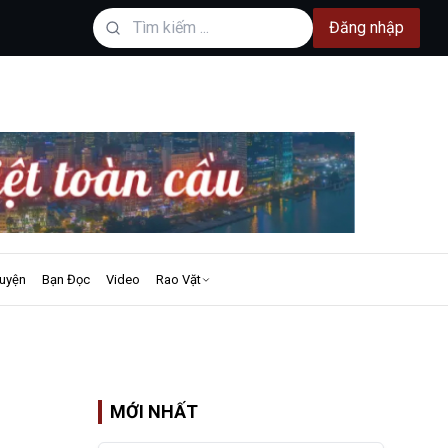
Đăng nhập
uyện
Bạn Đọc
Video
Rao Vặt
MỚI NHẤT