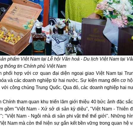
ản phẩm Việt Nam tại Lễ hội Văn hoá - Du lịch Việt Nam tại V
 thông tin Chính phủ Việt Nam
m phối hợp với cơ quan đại diện ngoại giao Việt Nam tại
Tru
 hóa và các doanh nghiệp từ hai nước. Sự kiện mang đến cơ hộ
n với công chúng Trung Quốc. Qua đó, các doanh nghiệp hai n
Chính tham quan khu triển lãm giới thiệu 40 bức ảnh đặc sắc 
ãm gồm "Việt Nam - Xứ sở di sản kỳ diệu", "Việt Nam - Thiên 
i"; "Việt Nam - Ngôi nhà di sản phi vật thể thế giới". Những h
 Việt Nam mà còn thể hiện sự gắn kết bền vững trong quan hệ 