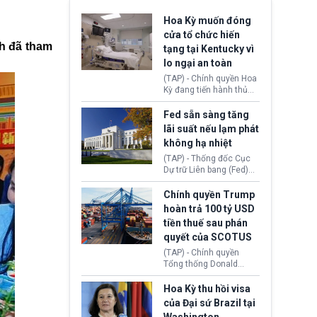
Hoa Kỳ muốn đóng
cửa tổ chức hiến
h đã tham
tạng tại Kentucky vì
lo ngại an toàn
(TAP) - Chính quyền Hoa
Kỳ đang tiến hành thủ
tục thu hồi chứng nhận
hoạt động của tổ chức
Fed sẵn sàng tăng
hiến tạng Network for
lãi suất nếu lạm phát
Hope (bang Kentucky).
không hạ nhiệt
Nguyên nhân vì đơn vị
này bị cáo buộc có nhiều
(TAP) - Thống đốc Cục
sai sót nghiêm trọng, vi
Dự trữ Liên bang (Fed)
phạm quy định về an
Lisa Cook nói sẽ ủng hộ
toàn y tế.
tăng lãi suất nếu lạm
Chính quyền Trump
phát ở Hoa Kỳ không tiếp
hoàn trả 100 tỷ USD
tục giảm trong thời gian
tiền thuế sau phán
tới.
quyết của SCOTUS
(TAP) - Chính quyền
Tổng thống Donald
Trump đã hoàn trả
khoảng 100 tỷ USD thuế
Hoa Kỳ thu hồi visa
quan từng thu theo Đạo
của Đại sứ Brazil tại
luật Quyền hạn Kinh tế