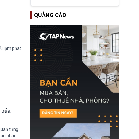
đoàn Bóng đá Thế giới
(FIFA) đang đứng trước
cuộc khủng hoảng
QUẢNG CÁO
quyền lực nghiêm trọng,
khi Hội đồng FIFA được
cho là đang chuẩn bị tổ
chức cuộc họp khẩn cấp
nhằm xem xét phế truất
ông sau bê bối liên quan
đến kế hoạch thương
ếu lạm phát
mại hoá World Cup.
 của
quan từng
 sau phán