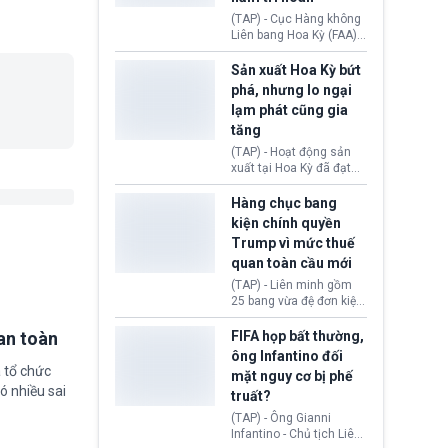
Iran. Trên cơ sở đó, lãnh
(TAP) - Cục Hàng không
đạo Nhà Trắng kêu gọi
Liên bang Hoa Kỳ (FAA)
các doanh nghiệp cần
vừa chính thức cấp
giảm giá bán cho người
chứng nhận an toàn bay
Sản xuất Hoa Kỳ bứt
tiêu dùng.
cho Boeing 737 Max 7,
phá, nhưng lo ngại
mẫu máy bay nhỏ nhất
lạm phát cũng gia
trong dòng 737 Max
tăng
thuộc Boeing
Commercial Airplanes
(TAP) - Hoạt động sản
(Boeing). Động thái này
xuất tại Hoa Kỳ đã đạt
chính thức khép lại gần
tốc độ nhanh nhất trong
một thập kỷ trì hoãn chờ
hơn 4 năm qua, cho
Hàng chục bang
các cuộc đánh giá
thấy nền kinh tế đang
kiện chính quyền
nghiêm ngặt.
phục hồi tích cực, bất
Trump vì mức thuế
chấp tác động từ thuế
quan toàn cầu mới
quan. Tuy nhiên, không
ít doanh nghiệp vẫn cảm
(TAP) - Liên minh gồm
thấy áp lực lạm phát, bất
25 bang vừa đệ đơn kiện
ổn địa chính trị hiện còn
chính quyền Tổng thống
nghiêm trọng hơn cả
Donald Trump. Phe
an toàn
FIFA họp bất thường,
giai đoạn đại dịch
nguyên đơn tin rằng,
ông Infantino đối
COVID-19.
hành động áp thuế 10 -
 tổ chức
mặt nguy cơ bị phế
12,5% lên 60 đối tác
ó nhiều sai
truất?
thương mại hôm 24/7
vượt quá thẩm quyền
(TAP) - Ông Gianni
của Tổng thống.
Infantino - Chủ tịch Liên