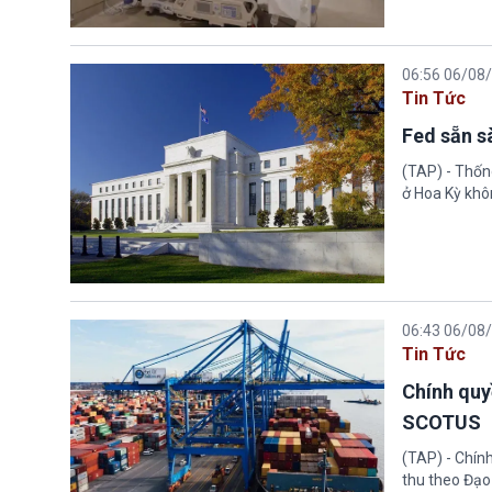
06:56 06/08
Tin Tức
Fed sẵn s
(TAP) - Thống
ở Hoa Kỳ khôn
06:43 06/08
Tin Tức
Chính quy
SCOTUS
(TAP) - Chín
thu theo Đạo