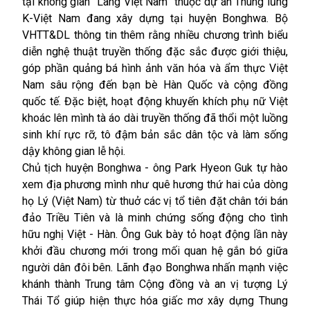
tại không gian “Làng Việt Nam” thuộc dự án Thung lũng
K-Việt Nam đang xây dựng tại huyện Bonghwa. Bộ
VHTT&DL thông tin thêm rằng nhiều chương trình biểu
diễn nghệ thuật truyền thống đặc sắc được giới thiệu,
góp phần quảng bá hình ảnh văn hóa và ẩm thực Việt
Nam sâu rộng đến bạn bè Hàn Quốc và cộng đồng
quốc tế. Đặc biệt, hoạt động khuyến khích phụ nữ Việt
khoác lên mình tà áo dài truyền thống đã thổi một luồng
sinh khí rực rỡ, tô đậm bản sắc dân tộc và làm sống
dậy không gian lễ hội.
Chủ tịch huyện Bonghwa - ông Park Hyeon Guk tự hào
xem địa phương mình như quê hương thứ hai của dòng
họ Lý (Việt Nam) từ thuở các vị tổ tiên đặt chân tới bán
đảo Triều Tiên và là minh chứng sống động cho tình
hữu nghị Việt - Hàn. Ông Guk bày tỏ hoạt động lần này
khởi đầu chương mới trong mối quan hệ gắn bó giữa
người dân đôi bên. Lãnh đạo Bonghwa nhấn mạnh việc
khánh thành Trung tâm Cộng đồng và an vị tượng Lý
Thái Tổ giúp hiện thực hóa giấc mơ xây dựng Thung