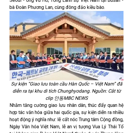
Seoul - ông Vũ Hồ, Tổng Lãnh sự Việt Nam tại Busan -
bà Đoàn Phương Lan, cùng đông đảo kiều bào.
Sự kiện “Giao lưu toàn cầu Hàn Quốc – Việt Nam” đã
diễn ra tại khu di tích Chunghyodang. Nguồn: Cắt từ
clip 안동MBC NEWS
Nhằm tăng cường giao lưu nhân dân, thúc đẩy quan hệ
hợp tác văn hóa giữa hai quốc gia, sự kiện diễn ra nhiều
hoạt động ý nghĩa như: lễ cất nóc Trung tâm Cộng đồng,
Ngày Văn hóa Việt Nam, lễ an vị tượng Vua Lý Thái Tổ