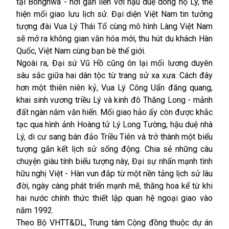
tại Bonghwa - nơi gắn liền với hậu duệ dòng họ Lý, thể
hiện mối giao lưu lịch sử. Đại diện Việt Nam tin tưởng
tượng đài Vua Lý Thái Tổ cùng mô hình Làng Việt Nam
sẽ mở ra không gian văn hóa mới, thu hút du khách Hàn
Quốc, Việt Nam cùng bạn bè thế giới.
Ngoài ra, Đại sứ Vũ Hồ cũng ôn lại mối lương duyên
sâu sắc giữa hai dân tộc từ trang sử xa xưa: Cách đây
hơn một thiên niên kỷ, Vua Lý Công Uẩn đăng quang,
khai sinh vương triều Lý và kinh đô Thăng Long - mảnh
đất ngàn năm văn hiến. Mối giao hảo ấy còn được khắc
tạc qua hình ảnh Hoàng tử Lý Long Tường, hậu duệ nhà
Lý, di cư sang bán đảo Triều Tiên và trở thành một biểu
tượng gắn kết lịch sử sống động. Chia sẻ những câu
chuyện giàu tính biểu tượng này, Đại sự nhấn mạnh tình
hữu nghị Việt - Hàn vun đắp từ một nền tảng lịch sử lâu
đời, ngày càng phát triển mạnh mẽ, thăng hoa kể từ khi
hai nước chính thức thiết lập quan hệ ngoại giao vào
năm 1992.
Theo Bộ VHTT&DL, Trung tâm Cộng đồng thuộc dự án