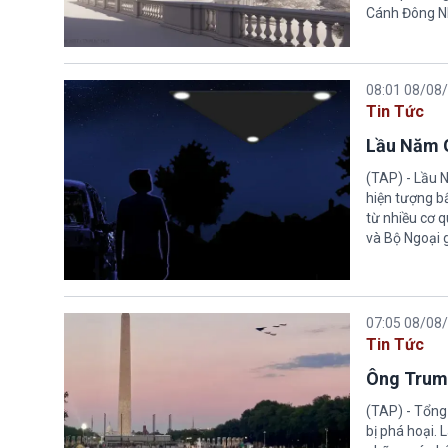
Cánh Đông N
08:01 08/08
Tin Tức
Lầu Năm G
(TAP) - Lầu 
hiện tượng b
từ nhiều cơ 
và Bộ Ngoại 
07:05 08/08
Tin Tức
Ông Trump
(TAP) - Tổng
bị phá hoại.