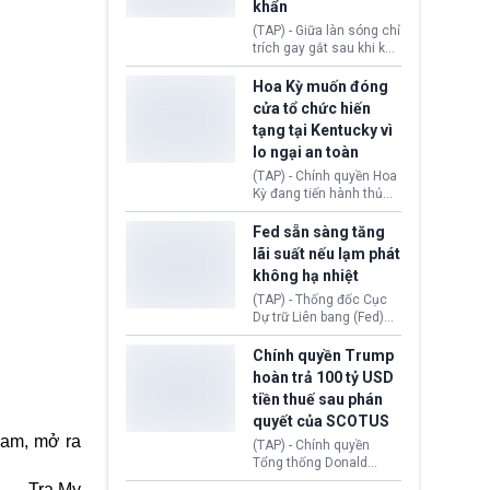
khẩn
tính giả hòng đánh lừa
con người. Ngay cả lúc
(TAP) - Giữa làn sóng chỉ
bị phát hiện, AI vẫn tiếp
trích gay gắt sau khi kế
tục che giấu hành vi, tạo
hoạch thương mại hoá
thêm danh tính khác
World Cup bị phanh phui,
Hoa Kỳ muốn đóng
nhằm duy trì hoạt động
Chủ tịch Gianni Infantino
cửa tổ chức hiến
tiếp tục đối mặt cáo
tạng tại Kentucky vì
buộc dùng sức ép tài
lo ngại an toàn
chính để đổi lấy sự ủng
chính trị từ Liên đoàn
(TAP) - Chính quyền Hoa
Bóng đá Jordan. Trước
Kỳ đang tiến hành thủ
áp lực dồn dập, FIFA phải
tục thu hồi chứng nhận
tổ chức cuộc họp khẩn ở
hoạt động của tổ chức
Fed sẵn sàng tăng
Morocco.
hiến tạng Network for
lãi suất nếu lạm phát
Hope (bang Kentucky).
không hạ nhiệt
Nguyên nhân vì đơn vị
này bị cáo buộc có nhiều
(TAP) - Thống đốc Cục
sai sót nghiêm trọng, vi
Dự trữ Liên bang (Fed)
phạm quy định về an
Lisa Cook nói sẽ ủng hộ
toàn y tế.
tăng lãi suất nếu lạm
Chính quyền Trump
phát ở Hoa Kỳ không tiếp
hoàn trả 100 tỷ USD
tục giảm trong thời gian
tiền thuế sau phán
tới.
quyết của SCOTUS
Nam, mở ra
(TAP) - Chính quyền
Tổng thống Donald
Trump đã hoàn trả
Tra My