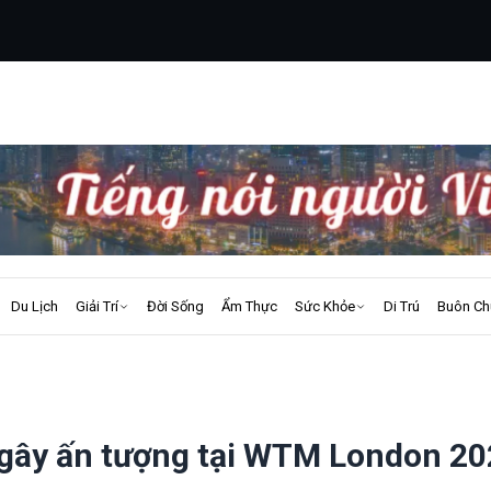
Du Lịch
Giải Trí
Đời Sống
Ẩm Thực
Sức Khỏe
Di Trú
Buôn Ch
 gây ấn tượng tại WTM London 2