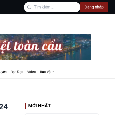
Đăng nhập
uyện
Bạn Đọc
Video
Rao Vặt
024
MỚI NHẤT