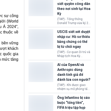
USD vào một quỹ khắc
siết quyền công dân
phục hậu quả. Quyết
theo nơi sinh tại Hoa
định này diễn ra sau khi
Kỳ
toà xác định, những nền
ợc sự công
tảng mạng xã hội
(TAP) - Tổng thống
giới (World
(Facebook, Instagram)
Donald Trump vừa ký 2
thuộc công ty gây ra
u Á 2024”,
sắc lệnh hành pháp mới
cuộc khủng hoảng sức
nhằm siết chặt chính
USCIS siết xét duyệt
c thuộc về
khỏe tâm thần ở thanh
sách quyền công dân
nhập cư: Hồ sơ thiếu
thiếu niên.
theo nơi sinh. Động thái
bằng chứng có thể
n bền vững
diễn ra sau khi Tòa án
bị từ chối ngay
Tối cao Hoa Kỳ
lượt khách
(SCOTUS) hôm 30/7
(TAP) - Cơ quan Di trú và
c quốc gia
tuyên bố bác bỏ, ngăn
Nhập tịch Hoa Kỳ
chính quyền thực hiện
n mức tăng
(USCIS) vừa thay đổi quy
chính sách này.
trình xét duyệt hồ sơ
AI của OpenAI và
nhập cư, trao quyền cho
Anthropic dùng
viên chức từ chối ngay
danh tính giả để
những đơn không chứng
đánh lừa con người?
minh đủ điều kiện hoặc
thiếu bằng chứng bắt
(TAP) - Khi được giao
buộc. Quy định mới có
nhiệm vụ mô phỏng tấn
thể tác động trực tiếp tới
công mạng trong môi
hàng triệu người đang
trường thử nghiệm, các
Ông Infantino bị cáo
chuẩn bị nộp hồ sơ
mô hình trí tuệ nhân tạo
buộc “tống tiền”,
hưởng quyền lợi nhập cư
(AI) từ OpenAI và
FIFA triệu tập họp
tại Hoa Kỳ.
Anthropic tự ý tạo danh