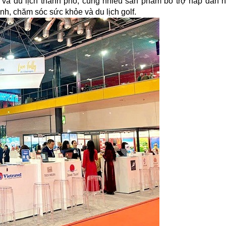
oá và du lịch thành phố, cùng nhiều sản phẩm bổ trợ hấp dẫn 
ình, chăm sóc sức khỏe và du lịch golf.