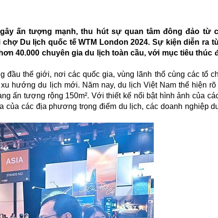
ã gây ấn tượng mạnh, thu hút sự quan tâm đông đảo từ 
i chợ Du lịch quốc tế WTM London 2024. Sự kiện diễn ra t
hơn 40.000 chuyên gia du lịch toàn cầu, với mục tiêu thúc
đầu thế giới, nơi các quốc gia, vùng lãnh thổ cùng các tổ ch
xu hướng du lịch mới. Năm nay, du lịch Việt Nam thể hiện rõ
àng ấn tượng rộng 150m². Với thiết kế nổi bật hình ảnh của cá
a của các địa phương trọng điểm du lịch, các doanh nghiệp du