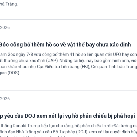
hà Trắng.
/2026
óc công bố thêm hồ sơ về vật thể bay chưa xác định
Năm Góc ngày 7/8 vừa công bố thêm 41 hồ sơ liên quan đến UFO hay còn 
ất thường chưa xác định (UAP). Những tài liệu này bao gồm hình ảnh, vid
quan khác nhau như Cục Điều tra Liên bang (FBI), Cơ quan Tình báo Trun
giao (DOS).
/2026
 yêu cầu DOJ xem xét lại vụ hồ phản chiếu bị phá hoại
 thống Donald Trump tiếp tục cho rằng, hồ phản chiếu trước Đài tưởng n
 Lãnh đạo Nhà Trắng yêu cầu Bộ Tư pháp (DOJ) xem xét lại quyết định hủy