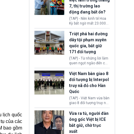
việc làm trong tháng
Ngoại giao (DOS).
đạo Nhà Trắng yêu cầu
7, thị trường lao
Bộ Tư pháp (DOJ) xem
động đang bất ổn?
xét lại quyết định hủy
truy tố những cá nhân bị
(TAP) - Nền kinh tế Hoa
nghi ngờ làm hư hại
Kỳ bất ngờ mất 23.000
công trình.
việc làm vào tháng 7,
cho thấy thị trường lao
Triệt phá hai đường
động có dấu hiệu suy
dây tội phạm xuyên
yếu sau thời gian duy trì
quốc gia, bắt giữ
tương đối ổn định suốt
171 đối tượng
nửa năm 2026.
(TAP) - Từ những lời làm
quen ngọt ngào đến các
“sàn vàng ảo”, bất động
sản trực tuyến cùng
Việt Nam bàn giao 8
đường dây đánh bạc quy
đối tượng bị Interpol
mô lớn, hai tổ chức tội
truy nã đỏ cho Hàn
phạm xuyên quốc gia đã
Quốc
dựng lên mạng lưới hoạt
động tại Việt Nam và
(TAP) - Việt Nam vừa bàn
Lào, lôi kéo hàng nghìn
giao 8 đối tượng truy nã
người tham gia, luân
đỏ Interpol cho lực lượng
chuyển dòng tiền qua
chức năng Hàn Quốc.
Vừa ra tù, người đàn
 lịch quốc
nhiều lớp tài khoản. Sau
Nhóm này bị xác định
ông gốc Việt bị ICE
hơn 2 tuần phối hợp truy
 tụ của các
lừa đảo 619 nạn nhân,
bắt giữ, chờ trục
xét, lực lượng chức năng
chiếm đoạt hơn 17,7 tỷ
TM bao gồm
hai nước đã bắt giữ 171
xuất
KRW.