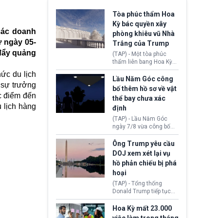
Tòa phúc thẩm Hoa
Kỳ bác quyền xây
các doanh
phòng khiêu vũ Nhà
ừ ngày 05-
Trắng của Trump
 đẩy quảng
(TAP) - Một tòa phúc
thẩm liên bang Hoa Kỳ
vừa phán quyết, chính
ức du lịch
quyền Tổng thống
Lầu Năm Góc công
 sự trưởng
Donald Trump không có
bố thêm hồ sơ về vật
quyền tự ý xây phòng
c điểm đến
thể bay chưa xác
khiêu vũ mới rộng
 lịch hàng
định
khoảng 90.000 feet
vuông tại khu vực Cánh
(TAP) - Lầu Năm Góc
Đông Nhà Trắng.
ngày 7/8 vừa công bố
thêm 41 hồ sơ liên quan
đến UFO hay còn được
Ông Trump yêu cầu
gọi là hiện tượng bất
DOJ xem xét lại vụ
thường chưa xác định
hồ phản chiếu bị phá
(UAP). Những tài liệu này
hoại
bao gồm hình ảnh,
video, báo cáo từ nhiều
(TAP) - Tổng thống
cơ quan khác nhau như
Donald Trump tiếp tục
Cục Điều tra Liên bang
cho rằng, hồ phản chiếu
(FBI), Cơ quan Tình báo
trước Đài tưởng niệm
Hoa Kỳ mất 23.000
Trung ương (CIA) và Bộ
Lincoln bị phá hoại. Lãnh