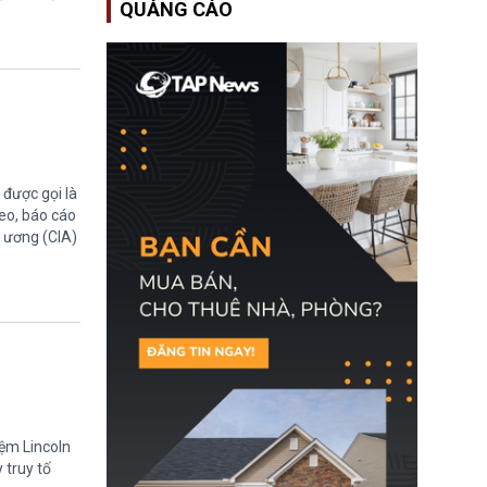
QUẢNG CÁO
EUSS) sau khi xác định
có trường hợp được cấp
quy chế cư trú hậu
Brexit “do nhầm lẫn”.
Động thái này làm dấy
lên lo ngại về việc thực
thi Thỏa thuận Rút khỏi
Liên minh châu Âu
(Withdrawal
Agreement).
được gọi là
eo, báo cáo
g ương (CIA)
iệm Lincoln
 truy tố