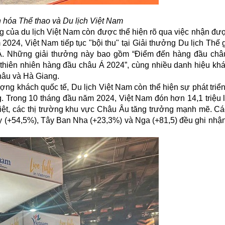
 hóa Thể thao và Du lịch Việt Nam
g của du lịch
Việt Nam
còn được thể hiện rõ qua việc nhận đư
2024, Việt Nam tiếp tục "bội thu" tại Giải thưởng Du lịch Thế 
 Á. Những giải thưởng này bao gồm “Điểm đến hàng đầu châ
thiên nhiên hàng đầu châu Á 2024”, cùng nhiều danh hiệu khá
hâu và Hà Giang.
ợng khách quốc tế, Du lịch Việt Nam còn thể hiện sự phát triể
ng. Trong 10 tháng đầu năm 2024, Việt Nam đón hơn 14,1 triệu 
biệt, các thị trường khu vực Châu Âu tăng trưởng mạnh mẽ. Cá
ly (+54,5%), Tây Ban Nha (+23,3%) và Nga (+81,5) đều ghi nhậ