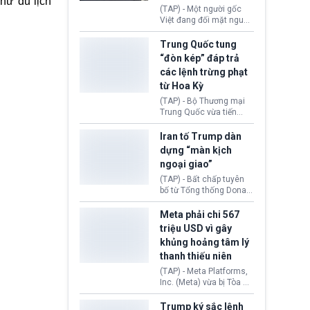
như du lịch
đối tượng.
(TAP) - Một người gốc
Việt đang đối mặt nguy
cơ bị trục xuất khỏi Hoa
Kỳ sau khi đã chấp hành
Trung Quốc tung
xong bản án liên quan
“đòn kép” đáp trả
đến tội ác từ hơn 30
các lệnh trừng phạt
năm trước tại California.
từ Hoa Kỳ
(TAP) - Bộ Thương mại
Trung Quốc vừa tiến
hành áp đặt lệnh trừng
phạt lên hàng loạt thực
Iran tố Trump dàn
thể và siết chặt kiểm
dựng “màn kịch
soát xuất khẩu máy bay
ngoại giao”
không người lái (UAV)
sang Hoa Kỳ. Động thái
(TAP) - Bất chấp tuyên
này nhằm đáp trả các
bố từ Tổng thống Donald
biện pháp hạn chế
Trump về tiến trình đàm
thương mại, áp thuế mới
phán hòa bình, Iran
Meta phải chi 567
cùng lệnh cấm công
khẳng định chưa có bất
triệu USD vì gây
nghệ gần đây từ phía
kỳ thỏa thuận nào.
khủng hoảng tâm lý
Washington.
Tehran cho rằng, Hoa Kỳ
thanh thiếu niên
chỉ đang dàn dựng “màn
kịch ngoại giao” để xoa
(TAP) - Meta Platforms,
dịu căng thẳng.
Inc. (Meta) vừa bị Tòa án
bang New Mexico yêu
cầu đóng góp 567 triệu
Trump ký sắc lệnh