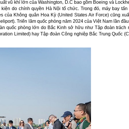
 xuất vũ khí lớn của Washington, D.C bao gồm Boeing và Lockhe
 kiện do chính quyền Hà Nội tổ chức. Trong đó, máy bay tấn
s của Không quân Hoa Kỳ (United States Air Force) cũng xuất
liport). Triển lãm quốc phòng năm 2024 của Việt Nam lần đầu 
oàn quốc phòng lớn do Bắc Kinh sở hữu như Tập đoàn trách
ration Limited) hay Tập đoàn Công nghiệp Bắc Trung Quốc (C