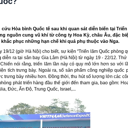
uốc?
 cứu Hòa bình Quốc tế sau khi quan sát diễn biến tại Triể
dạng nguồn cung
vũ khí từ
công ty Hoa Kỳ
, châu Âu
, đặc bi
m khắc phục những hạn chế khi quá phụ thuộc vào Nga.
19/12 (giờ Hà Nội) cho biết, sự kiện “Triển lãm Quốc phòng qu
iễn ra tại sân bay Gia Lâm (Hà Nội) từ ngày 19 - 22/12. Thứ
ến nói rằng, triển lãm lần này có quy mô lớn hơn so với lầ
diện tích trưng bày. Ngoài ra, số sản phẩm công nghiệp quốc 
c trưng bày nhiều hơn. Đồng thời, thu hút số lượng lớn các c
hòng phát triển hàng đầu thế giới đến tham gia, bao gồm: Ho
a, Đức, Ấn Độ, Trung Quốc, Israel,...