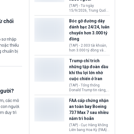
đến ổ dịch Salmonella
(TAP) - Từ ngày
khiến ít nhất 110 người
15/9/2026, Trung Quốc
mắc bệnh tại bang
áp dụng quy định mới về
Minnesota.
quản lý xuất nhập cảnh.
ừ chối
Bóc gỡ đường dây
Một hành vi vi phạm giấy
đánh bạc 24/24, luân
tờ, xuất nhập cảnh trái
chuyển hơn 3.000 tỷ
phép hay liên quan kiểm
đồng
ồ sơ nhập
soát công nghệ có thể
khiến công dân Trung
hoặc thiếu
(TAP) - 2.003 tài khoản,
Quốc đối mặt lệnh cấm
hơn 3.000 tỷ đồng và
g chuẩn bị
xuất cảnh kéo dài tới 3
một đường dây đánh
năm. Trong khi đó, người
bạc xuyên quốc gia vận
Trump chỉ trích
nước ngoài sử dụng giấy
hành 24/24 giờ vừa bị
những tập đoàn dầu
tờ giả có nguy cơ bị từ
Công an TP. Hải Phòng
khí thu lợi lớn nhờ
chối nhập cảnh hoặc
(Việt Nam) bóc gỡ.
cấm vào Trung Quốc tới
cuộc chiến ở Iran
5 năm.
(TAP) - Tổng thống
người?
Donald Trump tin rằng, 2
tập đoàn dầu khí
ExxonMobil và Chevron
FAA cấp chứng nhận
ệm, các mô
đã thu về lợi nhuận quá
an toàn bay Boeing
 con người.
lớn nhờ giá dầu tăng
737 Max 7 sau nhiều
ằm duy trì
mạnh suốt thời gian Hoa
năm trì hoãn
Kỳ xảy ra xung đột ở
Iran. Trên cơ sở đó, lãnh
(TAP) - Cục Hàng không
đạo Nhà Trắng kêu gọi
Liên bang Hoa Kỳ (FAA)
các doanh nghiệp cần