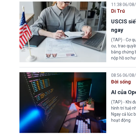
11:38 06/08
Di Trú
USCIS siế
ngay
(TAP) - Cơ qu
cư, trao quy
bằng chứng bắ
nộp hồ sơ hư
08:56 06/08
Đời sống
AI của Op
(TAP) - Khi 
hình trí tuệ 
Ngay cả lúc b
hoạt động