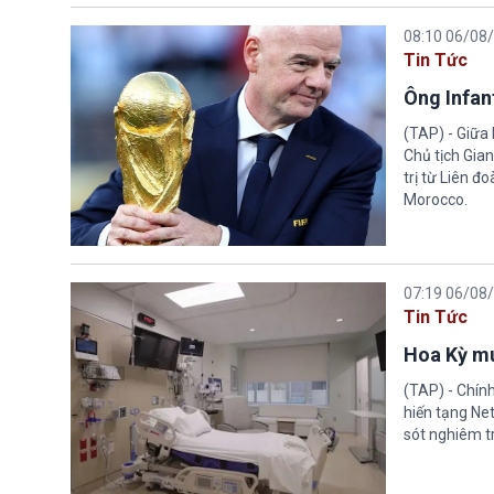
08:10 06/08
Tin Tức
Ông Infant
(TAP) - Giữa 
Chủ tịch Gian
trị từ Liên đ
Morocco.
07:19 06/08
Tin Tức
Hoa Kỳ mu
(TAP) - Chín
hiến tạng Ne
sót nghiêm tr