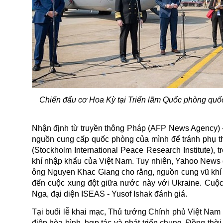
Chiến đấu cơ Hoa Kỳ tại Triển lãm Quốc phòng quố
Nhận định từ truyền thông Pháp (AFP News Agency) -
nguồn cung cấp quốc phòng của mình để tránh phụ t
(Stockholm International Peace Research Institute)
khí
nhập khẩu của Việt Nam. Tuy nhiên, Yahoo News d
ông Nguyen Khac Giang cho rằng, nguồn cung vũ khí 
đến cuộc xung đột giữa nước này với Ukraine. Cuộc
Nga, đại diện ISEAS - Yusof Ishak đánh giá.
Tại buổi lễ khai mạc, Thủ tướng Chính phủ Việt Nam 
điệp hòa bình, hợp tác và phát triển chung. Đồng thờ