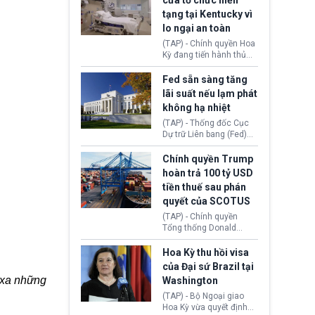
cửa tổ chức hiến
tiếp tục đối mặt cáo
tạng tại Kentucky vì
buộc dùng sức ép tài
lo ngại an toàn
chính để đổi lấy sự ủng
chính trị từ Liên đoàn
(TAP) - Chính quyền Hoa
Bóng đá Jordan. Trước
Kỳ đang tiến hành thủ
áp lực dồn dập, FIFA phải
tục thu hồi chứng nhận
tổ chức cuộc họp khẩn ở
hoạt động của tổ chức
Fed sẵn sàng tăng
Morocco.
hiến tạng Network for
lãi suất nếu lạm phát
Hope (bang Kentucky).
không hạ nhiệt
Nguyên nhân vì đơn vị
này bị cáo buộc có nhiều
(TAP) - Thống đốc Cục
sai sót nghiêm trọng, vi
Dự trữ Liên bang (Fed)
phạm quy định về an
Lisa Cook nói sẽ ủng hộ
toàn y tế.
tăng lãi suất nếu lạm
Chính quyền Trump
phát ở Hoa Kỳ không tiếp
hoàn trả 100 tỷ USD
tục giảm trong thời gian
tiền thuế sau phán
tới.
quyết của SCOTUS
(TAP) - Chính quyền
Tổng thống Donald
Trump đã hoàn trả
khoảng 100 tỷ USD thuế
Hoa Kỳ thu hồi visa
quan từng thu theo Đạo
của Đại sứ Brazil tại
luật Quyền hạn Kinh tế
 xa những
Washington
Khẩn cấp Quốc tế
(IEEPA). Động thái này
(TAP) - Bộ Ngoại giao
diễn ra sau phán quyết
Hoa Kỳ vừa quyết định