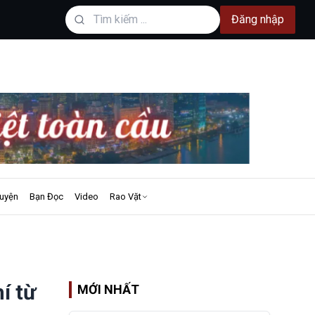
Đăng nhập
uyện
Bạn Đọc
Video
Rao Vặt
í từ
MỚI NHẤT