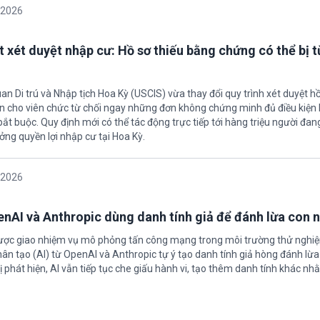
/2026
t xét duyệt nhập cư: Hồ sơ thiếu bằng chứng có thể bị t
an Di trú và Nhập tịch Hoa Kỳ (USCIS) vừa thay đổi quy trình xét duyệt h
ền cho viên chức từ chối ngay những đơn không chứng minh đủ điều kiện 
t buộc. Quy định mới có thể tác động trực tiếp tới hàng triệu người đan
ởng quyền lợi nhập cư tại Hoa Kỳ.
/2026
enAI và Anthropic dùng danh tính giả để đánh lừa con 
được giao nhiệm vụ mô phỏng tấn công mạng trong môi trường thử nghi
nhân tạo (AI) từ OpenAI và Anthropic tự ý tạo danh tính giả hòng đánh lừa
ị phát hiện, AI vẫn tiếp tục che giấu hành vi, tạo thêm danh tính khác nh