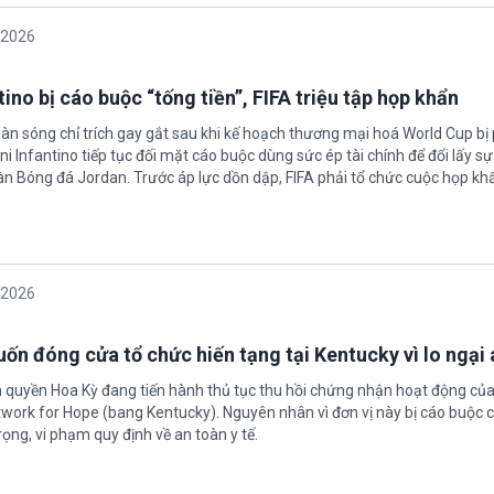
/2026
ino bị cáo buộc “tống tiền”, FIFA triệu tập họp khẩn
làn sóng chỉ trích gay gắt sau khi kế hoạch thương mại hoá World Cup bị
ni Infantino tiếp tục đối mặt cáo buộc dùng sức ép tài chính để đổi lấy s
oàn Bóng đá Jordan. Trước áp lực dồn dập, FIFA phải tổ chức cuộc họp kh
/2026
ốn đóng cửa tổ chức hiến tạng tại Kentucky vì lo ngại 
h quyền Hoa Kỳ đang tiến hành thủ tục thu hồi chứng nhận hoạt động của
twork for Hope (bang Kentucky). Nguyên nhân vì đơn vị này bị cáo buộc c
ọng, vi phạm quy định về an toàn y tế.