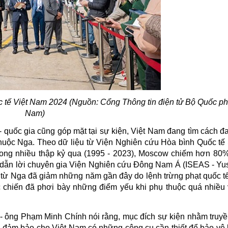
c tế Việt Nam 2024 (Nguồn: Cổng Thông tin điện tử Bộ Quốc ph
Nam)
 quốc gia cũng góp mặt tại sự kiện, Việt Nam đang tìm cách đ
huộc Nga. Theo dữ liệu từ Viện Nghiên cứu Hòa bình Quốc tế
, trong nhiều thập kỷ qua (1995 - 2023), Moscow chiếm hơn 8
ẫn lời chuyên gia Viện Nghiên cứu Đông Nam Á (ISEAS - Yuso
từ Nga đã giảm những năm gần đây do lệnh trừng phạt quốc tế
 chiến đã phơi bày những điểm yếu khi phụ thuộc quá nhiều 
- ông Phạm Minh Chính nói rằng, mục đích sự kiện nhằm truyền
i, đảm bảo cho Việt Nam có những công cụ cần thiết để bảo vệ l