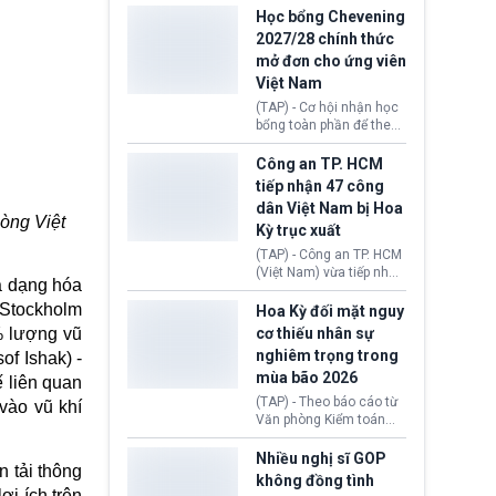
thi Thỏa thuận Rút khỏi
Iran nhằm mở lại eo biển
Học bổng Chevening
Liên minh châu Âu
Hormuz, mở đường cho
2027/28 chính thức
(Withdrawal
việc khôi phục hoạt
mở đơn cho ứng viên
Agreement).
động hàng hải. Những
Việt Nam
tín hiệu ngoại giao tích
cực này lập tức tác động
(TAP) - Cơ hội nhận học
đến thị trường năng
bổng toàn phần để theo
lượng, kéo giá dầu thế
học chương trình thạc sĩ
giới lùi sâu xuống dưới
tại Vương quốc Anh đã
Công an TP. HCM
mức 80 USD/thùng.
chính thức quay trở lại.
tiếp nhận 47 công
Học bổng Chevening
dân Việt Nam bị Hoa
2027/28 của Chính phủ
òng Việt
Kỳ trục xuất
Anh vừa mở cổng ứng
tuyển dành riêng ứng
(TAP) - Công an TP. HCM
viên Việt Nam, hỗ trợ
(Việt Nam) vừa tiếp nhận
a dạng hóa
toàn bộ chi phí học tập
47 công dân Việt Nam bị
cùng nhiều quyền lợi
Hoa Kỳ trục xuất về
 Stockholm
Hoa Kỳ đối mặt nguy
trong suốt một năm
nước. Đây là đợt có số
cơ thiếu nhân sự
0% lượng
vũ
học.
lượng lớn nhất từ đầu
nghiêm trọng trong
f Ishak) -
năm 2026 đến nay, phản
mùa bão 2026
ánh xu hướng gia tăng
 liên quan
các trường hợp trục
(TAP) - Theo báo cáo từ
vào vũ khí
xuất.
Văn phòng Kiểm toán
Chính phủ (GAO), Cơ
quan Quản lý Khẩn cấp
Nhiều nghị sĩ GOP
 tải thông
Liên bang (FEMA) thuộc
không đồng tình
Bộ An ninh Nội địa Hoa
ợi ích trên