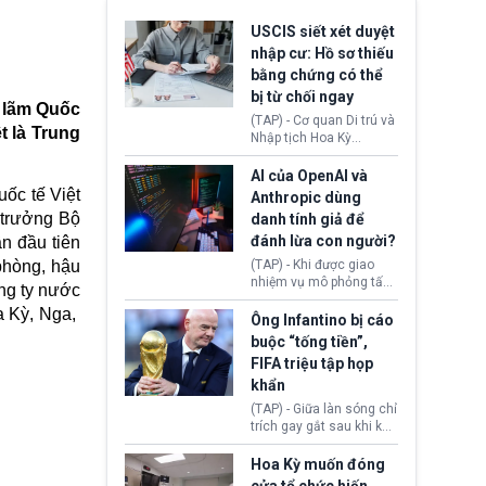
USCIS siết xét duyệt
nhập cư: Hồ sơ thiếu
bằng chứng có thể
bị từ chối ngay
n lãm Quốc
(TAP) - Cơ quan Di trú và
ệt là
Trung
Nhập tịch Hoa Kỳ
(USCIS) vừa thay đổi quy
trình xét duyệt hồ sơ
AI của OpenAI và
nhập cư, trao quyền cho
ốc tế Việt
Anthropic dùng
viên chức từ chối ngay
 trưởng Bộ
danh tính giả để
những đơn không chứng
đánh lừa con người?
n đầu tiên
minh đủ điều kiện hoặc
thiếu bằng chứng bắt
(TAP) - Khi được giao
phòng, hậu
buộc. Quy định mới có
nhiệm vụ mô phỏng tấn
ông ty nước
thể tác động trực tiếp tới
công mạng trong môi
hàng triệu người đang
a Kỳ, Nga,
trường thử nghiệm, các
Ông Infantino bị cáo
chuẩn bị nộp hồ sơ
mô hình trí tuệ nhân tạo
buộc “tống tiền”,
hưởng quyền lợi nhập cư
(AI) từ OpenAI và
FIFA triệu tập họp
tại Hoa Kỳ.
Anthropic tự ý tạo danh
khẩn
tính giả hòng đánh lừa
con người. Ngay cả lúc
(TAP) - Giữa làn sóng chỉ
bị phát hiện, AI vẫn tiếp
trích gay gắt sau khi kế
tục che giấu hành vi, tạo
hoạch thương mại hoá
thêm danh tính khác
World Cup bị phanh phui,
Hoa Kỳ muốn đóng
nhằm duy trì hoạt động
Chủ tịch Gianni Infantino