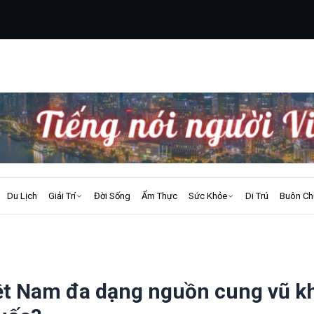
Du Lịch
Giải Trí
Đời Sống
Ẩm Thực
Sức Khỏe
Di Trú
Buôn Ch
ệt Nam đa dạng nguồn cung vũ kh