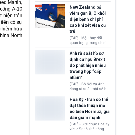
hồi tháng 2 bởi Tòa án
thu hồi thị thực (visa)
ed Martin,
Tối cao Hoa Kỳ
của bà Maria Luiza
New Zealand bỏ
 công A-10
(SCOTUS) khi tuyên bố,
Ribeiro Viotti - Đại sứ
viêm gan B, C khỏi
 hiện trên
việc áp thuế diện rộng là
Brazil tại Washington.
diện bệnh chi phí
hoàn toàn bất hợp pháp.
Động thái trên diễn ra
tiên có sự
cao khi xét visa cư
trong bối cảnh tranh
 nhiệm hữu
chấp ngoại giao giữa
trú
hina North
chính quyền Tổng thống
(TAP) - Một thay đổi
Donald Trump và chính
quan trọng trong chính
phủ cánh tả Tổng thống
sách nhập cư của New
Brazil Luiz Inácio Lula
Zealand đang mở ra
Anh rà soát hồ sơ
da Silva đang leo thang
thêm cơ hội cho nhiều
định cư hậu Brexit
gay gắt.
người muốn định cư. Từ
do phát hiện nhiều
nay, người mắc viêm
trường hợp “cấp
gan B hoặc viêm gan C
sẽ không còn bị mặc
nhầm”
định không đáp ứng tiêu
(TAP) - Bộ Nội vụ Anh
chuẩn sức khỏe chỉ vì
đang rà soát một số hồ
chi phí điều trị khi nộp hồ
sơ thuộc Chương trình
sơ xin visa cư trú.
Định cư EU (EU
Hoa Kỳ - Iran có thể
Settlement Scheme -
đạt thỏa thuận mở
EUSS) sau khi xác định
eo biển Hormuz, giá
có trường hợp được cấp
dầu giảm mạnh
quy chế cư trú hậu
Brexit “do nhầm lẫn”.
(TAP) - Giới chức Hoa Kỳ
Động thái này làm dấy
vừa để ngỏ khả năng
lên lo ngại về việc thực
sớm đạt thỏa thuận với