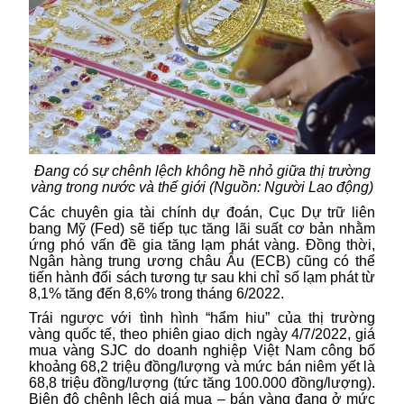
Đang có sự chênh lệch không hề nhỏ giữa thị trường
vàng trong nước và thế giới (Nguồn: Người Lao động)
Các chuyên gia tài chính dự đoán, Cục Dự trữ liên
bang Mỹ (Fed) sẽ tiếp tục tăng lãi suất cơ bản nhằm
ứng phó vấn đề gia tăng lạm phát vàng. Đồng thời,
Ngân hàng trung ương châu Âu (ECB) cũng có thể
tiến hành đối sách tương tự sau khi chỉ số lạm phát từ
8,1% tăng đến 8,6% trong tháng 6/2022.
Trái ngược với tình hình “hẩm hiu” của thị trường
vàng quốc tế, theo phiên giao dịch ngày 4/7/2022, giá
mua vàng SJC do doanh nghiệp Việt Nam công bố
khoảng 68,2 triệu đồng/lượng và mức bán niêm yết là
68,8 triệu đồng/lượng (tức tăng 100.000 đồng/lượng).
Biên độ chênh lệch giá mua – bán vàng đang ở mức