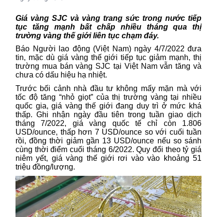
Giá vàng SJC và vàng trang sức trong nước tiếp
tục tăng mạnh bất chấp nhiều tháng qua thị
trường vàng thế giới liên tục chạm đáy.
Báo Người lao động (Việt Nam) ngày 4/7/2022 đưa
tin, mặc dù
giá vàng
thế giới tiếp tục giảm mạnh, thị
trường mua bán vàng SJC tại Việt Nam vẫn tăng và
chưa có dấu hiệu hạ nhiệt.
Trước bối cảnh nhà đầu tư không mấy mặn mà với
tốc độ tăng “nhỏ giọt” của thị trường vàng tại nhiều
quốc gia,
giá vàng thế giới
đang duy trì ở mức khá
thấp. Ghi nhận ngày đầu tiên trong tuần giao dịch
tháng 7/2022, giá vàng quốc tế chỉ còn 1.806
USD/ounce, thấp hơn 7 USD/ounce so với cuối tuần
rồi, đồng thời giảm gần 13 USD/ounce nếu so sánh
cùng
thời điểm
cuối tháng 6/2022. Quy đổi theo tỷ giá
niêm yết, giá vàng thế giới rơi vào vào khoảng 51
triệu đồng/lượng.