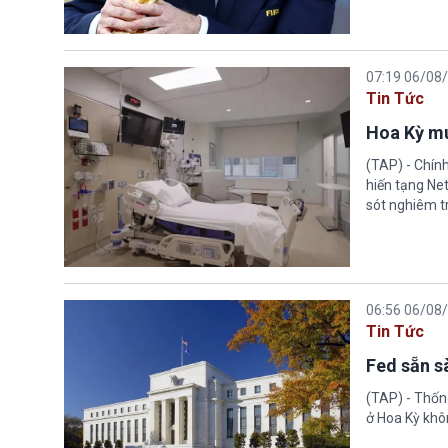
07:19 06/08
Tin Tức
Hoa Kỳ mu
(TAP) - Chín
hiến tạng Ne
sót nghiêm tr
06:56 06/08
Tin Tức
Fed sẵn s
(TAP) - Thống
ở Hoa Kỳ khôn