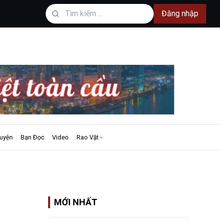
Đăng nhập
uyện
Bạn Đọc
Video
Rao Vặt
MỚI NHẤT