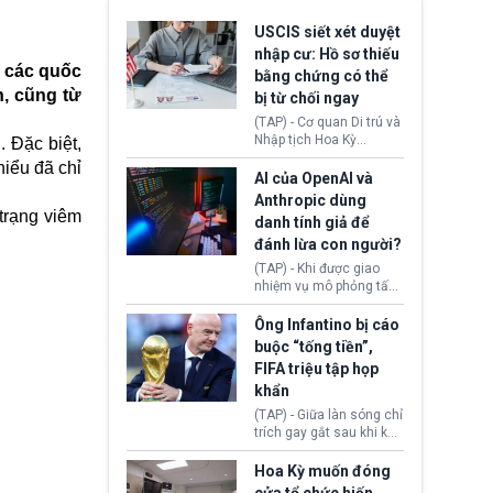
USCIS siết xét duyệt
nhập cư: Hồ sơ thiếu
a các quốc
bằng chứng có thể
n, cũng từ
bị từ chối ngay
(TAP) - Cơ quan Di trú và
Nhập tịch Hoa Kỳ
 Đặc biệt,
(USCIS) vừa thay đổi quy
iểu đã chỉ
trình xét duyệt hồ sơ
AI của OpenAI và
nhập cư, trao quyền cho
Anthropic dùng
viên chức từ chối ngay
 trạng viêm
danh tính giả để
những đơn không chứng
đánh lừa con người?
minh đủ điều kiện hoặc
thiếu bằng chứng bắt
(TAP) - Khi được giao
buộc. Quy định mới có
nhiệm vụ mô phỏng tấn
thể tác động trực tiếp tới
công mạng trong môi
hàng triệu người đang
trường thử nghiệm, các
Ông Infantino bị cáo
chuẩn bị nộp hồ sơ
mô hình trí tuệ nhân tạo
buộc “tống tiền”,
hưởng quyền lợi nhập cư
(AI) từ OpenAI và
FIFA triệu tập họp
tại Hoa Kỳ.
Anthropic tự ý tạo danh
khẩn
tính giả hòng đánh lừa
con người. Ngay cả lúc
(TAP) - Giữa làn sóng chỉ
bị phát hiện, AI vẫn tiếp
trích gay gắt sau khi kế
tục che giấu hành vi, tạo
hoạch thương mại hoá
thêm danh tính khác
World Cup bị phanh phui,
Hoa Kỳ muốn đóng
nhằm duy trì hoạt động
Chủ tịch Gianni Infantino