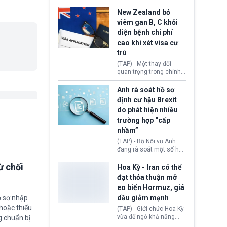
hồi tháng 2 bởi Tòa án
thu hồi thị thực (visa)
Tối cao Hoa Kỳ
của bà Maria Luiza
New Zealand bỏ
(SCOTUS) khi tuyên bố,
Ribeiro Viotti - Đại sứ
viêm gan B, C khỏi
việc áp thuế diện rộng là
Brazil tại Washington.
diện bệnh chi phí
hoàn toàn bất hợp pháp.
Động thái trên diễn ra
cao khi xét visa cư
trong bối cảnh tranh
chấp ngoại giao giữa
trú
chính quyền Tổng thống
(TAP) - Một thay đổi
Donald Trump và chính
quan trọng trong chính
phủ cánh tả Tổng thống
sách nhập cư của New
Brazil Luiz Inácio Lula
Zealand đang mở ra
Anh rà soát hồ sơ
da Silva đang leo thang
thêm cơ hội cho nhiều
định cư hậu Brexit
gay gắt.
người muốn định cư. Từ
do phát hiện nhiều
nay, người mắc viêm
trường hợp “cấp
gan B hoặc viêm gan C
sẽ không còn bị mặc
nhầm”
định không đáp ứng tiêu
(TAP) - Bộ Nội vụ Anh
chuẩn sức khỏe chỉ vì
đang rà soát một số hồ
chi phí điều trị khi nộp hồ
sơ thuộc Chương trình
sơ xin visa cư trú.
ừ chối
Định cư EU (EU
Hoa Kỳ - Iran có thể
Settlement Scheme -
đạt thỏa thuận mở
EUSS) sau khi xác định
eo biển Hormuz, giá
có trường hợp được cấp
ồ sơ nhập
dầu giảm mạnh
quy chế cư trú hậu
Brexit “do nhầm lẫn”.
hoặc thiếu
(TAP) - Giới chức Hoa Kỳ
Động thái này làm dấy
vừa để ngỏ khả năng
g chuẩn bị
lên lo ngại về việc thực
sớm đạt thỏa thuận với