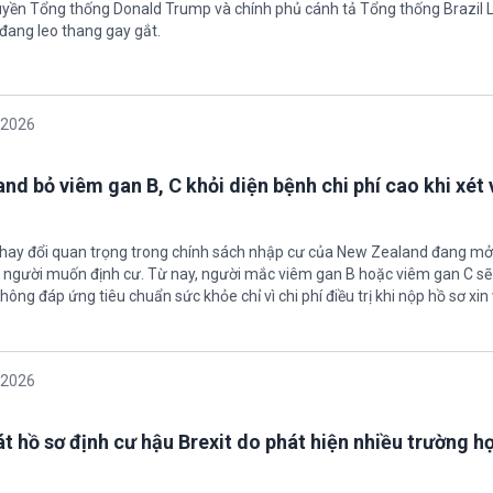
uyền Tổng thống Donald Trump và chính phủ cánh tả Tổng thống Brazil L
 đang leo thang gay gắt.
/2026
nd bỏ viêm gan B, C khỏi diện bệnh chi phí cao khi xét 
thay đổi quan trọng trong chính sách nhập cư của New Zealand đang mở
u người muốn định cư. Từ nay, người mắc viêm gan B hoặc viêm gan C s
hông đáp ứng tiêu chuẩn sức khỏe chỉ vì chi phí điều trị khi nộp hồ sơ xin 
/2026
t hồ sơ định cư hậu Brexit do phát hiện nhiều trường h