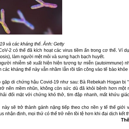
19 và các kháng thể. Ảnh: Getty
V-2 có thể đã kích hoạt các virus tiềm ẩn trong cơ thể. Ví d
osis), làm người mệt mỏi và sưng hạch bạch huyết.
thể người nhiễm sẽ xuất hiện hiện tượng tự miễn (autoimmune) 
ệnh các kháng thể này vẫn nhầm lẫn rồi tấn công vào tế bào khỏ
hợp gặp di chứng hậu Covid-19 như sau: Bà Rebekah Hogan bị
n trở nên mềm nhũn, không còn sức dù đã khỏi bệnh hơn một 
ải đối mặt với chứng khó thở, tim đập nhanh, mất khứu giác 
này sẽ trở thành gánh nặng tiếp theo cho nền y tế thế giới 
nhận định, mọi thứ có thể trở nên tồi tệ hơn khi đại dịch kết t
Thế