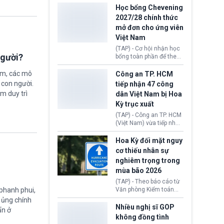
thi Thỏa thuận Rút khỏi
Iran nhằm mở lại eo biển
Học bổng Chevening
Liên minh châu Âu
Hormuz, mở đường cho
2027/28 chính thức
(Withdrawal
việc khôi phục hoạt
mở đơn cho ứng viên
Agreement).
động hàng hải. Những
Việt Nam
tín hiệu ngoại giao tích
cực này lập tức tác động
(TAP) - Cơ hội nhận học
đến thị trường năng
người?
bổng toàn phần để theo
lượng, kéo giá dầu thế
học chương trình thạc sĩ
giới lùi sâu xuống dưới
tại Vương quốc Anh đã
ệm, các mô
Công an TP. HCM
mức 80 USD/thùng.
chính thức quay trở lại.
 con người.
tiếp nhận 47 công
Học bổng Chevening
ằm duy trì
dân Việt Nam bị Hoa
2027/28 của Chính phủ
Kỳ trục xuất
Anh vừa mở cổng ứng
tuyển dành riêng ứng
(TAP) - Công an TP. HCM
viên Việt Nam, hỗ trợ
(Việt Nam) vừa tiếp nhận
toàn bộ chi phí học tập
47 công dân Việt Nam bị
cùng nhiều quyền lợi
Hoa Kỳ trục xuất về
Hoa Kỳ đối mặt nguy
trong suốt một năm
nước. Đây là đợt có số
cơ thiếu nhân sự
học.
lượng lớn nhất từ đầu
nghiêm trọng trong
năm 2026 đến nay, phản
mùa bão 2026
ánh xu hướng gia tăng
các trường hợp trục
(TAP) - Theo báo cáo từ
xuất.
 phanh phui,
Văn phòng Kiểm toán
Chính phủ (GAO), Cơ
ự ủng chính
quan Quản lý Khẩn cấp
Nhiều nghị sĩ GOP
ẩn ở
Liên bang (FEMA) thuộc
không đồng tình
Bộ An ninh Nội địa Hoa