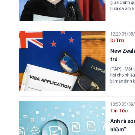
giữa chính q
Lula da Silva
12:29 05/08
Di Trú
New Zeala
trú
(TAP) - Một 
hội cho nhiề
bị mặc định k
10:50 05/08
Tin Tức
Anh rà soá
nhầm”