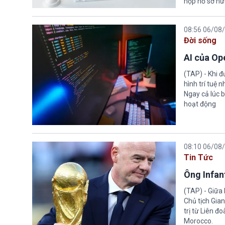
nộp hồ sơ hư
08:56 06/08
Đời sống
AI của Op
(TAP) - Khi 
hình trí tuệ 
Ngay cả lúc b
hoạt động
08:10 06/08
Tin Tức
Ông Infant
(TAP) - Giữa 
Chủ tịch Gian
trị từ Liên đ
Morocco.