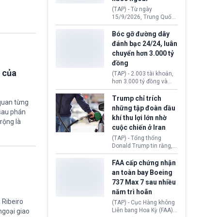
đến ổ dịch Salmonella
(TAP) - Từ ngày
khiến ít nhất 110 người
15/9/2026, Trung Quốc
mắc bệnh tại bang
áp dụng quy định mới về
Minnesota.
quản lý xuất nhập cảnh.
Bóc gỡ đường dây
Một hành vi vi phạm giấy
đánh bạc 24/24, luân
tờ, xuất nhập cảnh trái
chuyển hơn 3.000 tỷ
phép hay liên quan kiểm
đồng
soát công nghệ có thể
 của
khiến công dân Trung
(TAP) - 2.003 tài khoản,
Quốc đối mặt lệnh cấm
hơn 3.000 tỷ đồng và
xuất cảnh kéo dài tới 3
một đường dây đánh
năm. Trong khi đó, người
bạc xuyên quốc gia vận
Trump chỉ trích
quan từng
nước ngoài sử dụng giấy
hành 24/24 giờ vừa bị
những tập đoàn dầu
tờ giả có nguy cơ bị từ
 sau phán
Công an TP. Hải Phòng
khí thu lợi lớn nhờ
chối nhập cảnh hoặc
(Việt Nam) bóc gỡ.
rộng là
cấm vào Trung Quốc tới
cuộc chiến ở Iran
5 năm.
(TAP) - Tổng thống
Donald Trump tin rằng, 2
tập đoàn dầu khí
ExxonMobil và Chevron
FAA cấp chứng nhận
đã thu về lợi nhuận quá
an toàn bay Boeing
lớn nhờ giá dầu tăng
737 Max 7 sau nhiều
mạnh suốt thời gian Hoa
năm trì hoãn
Kỳ xảy ra xung đột ở
Iran. Trên cơ sở đó, lãnh
 Ribeiro
(TAP) - Cục Hàng không
đạo Nhà Trắng kêu gọi
Liên bang Hoa Kỳ (FAA)
 ngoại giao
các doanh nghiệp cần