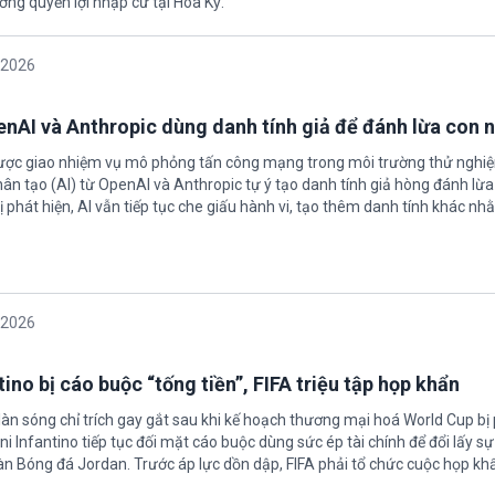
ởng quyền lợi nhập cư tại Hoa Kỳ.
/2026
enAI và Anthropic dùng danh tính giả để đánh lừa con 
được giao nhiệm vụ mô phỏng tấn công mạng trong môi trường thử nghi
nhân tạo (AI) từ OpenAI và Anthropic tự ý tạo danh tính giả hòng đánh lừa
ị phát hiện, AI vẫn tiếp tục che giấu hành vi, tạo thêm danh tính khác nh
/2026
ino bị cáo buộc “tống tiền”, FIFA triệu tập họp khẩn
làn sóng chỉ trích gay gắt sau khi kế hoạch thương mại hoá World Cup bị
ni Infantino tiếp tục đối mặt cáo buộc dùng sức ép tài chính để đổi lấy s
oàn Bóng đá Jordan. Trước áp lực dồn dập, FIFA phải tổ chức cuộc họp kh