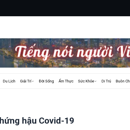
Du Lịch
Giải Trí
Đời Sống
Ẩm Thực
Sức Khỏe
Di Trú
Buôn Ch
chứng hậu Covid-19