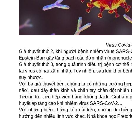
Virus Covid-
Giả thuyết thứ 2, khi người bệnh nhiễm virus SARS-Co
Epstein-Barr gây tăng bạch cầu đơn nhân (mononucle
Giả thuyết thứ 3, trong quá trình điều trị bệnh cơ 
lại virus có hại xâm nhập. Tuy nhiên, sau khi khỏi b
suy nhược.
Với ba giả thuyết trên, chúng ta có những trường 
não”, đau dây thần kinh và chân tay chân đột nhiê
Tương tự, cựu tiếp viên hàng không Jacki Graham ph
huyết áp tăng cao khi nhiễm virus SARS-CoV-2…
Với những biến chứng kéo dài trên, những di chứng 
hưởng đến nhiều lĩnh vực khác. Nhà khoa học Pretorius 