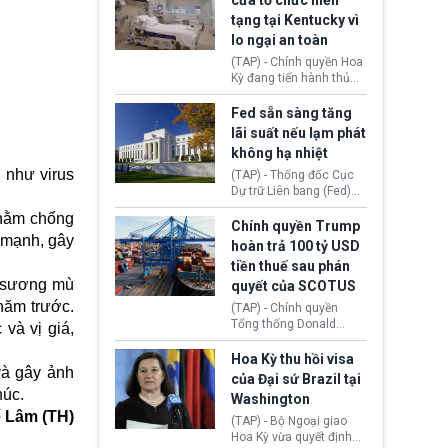
cửa tổ chức hiến
tiếp tục đối mặt cáo
tạng tại Kentucky vì
buộc dùng sức ép tài
lo ngại an toàn
chính để đổi lấy sự ủng
chính trị từ Liên đoàn
(TAP) - Chính quyền Hoa
Bóng đá Jordan. Trước
Kỳ đang tiến hành thủ
áp lực dồn dập, FIFA phải
tục thu hồi chứng nhận
tổ chức cuộc họp khẩn ở
hoạt động của tổ chức
Fed sẵn sàng tăng
Morocco.
hiến tạng Network for
lãi suất nếu lạm phát
Hope (bang Kentucky).
không hạ nhiệt
Nguyên nhân vì đơn vị
ụ như virus
này bị cáo buộc có nhiều
(TAP) - Thống đốc Cục
sai sót nghiêm trọng, vi
Dự trữ Liên bang (Fed)
phạm quy định về an
Lisa Cook nói sẽ ủng hộ
nhằm chống
toàn y tế.
tăng lãi suất nếu lạm
Chính quyền Trump
e mạnh, gây
phát ở Hoa Kỳ không tiếp
hoàn trả 100 tỷ USD
tục giảm trong thời gian
tiền thuế sau phán
tới.
 “sương mù
quyết của SCOTUS
năm trước.
(TAP) - Chính quyền
Tổng thống Donald
và vị giá,
Trump đã hoàn trả
khoảng 100 tỷ USD thuế
Hoa Kỳ thu hồi visa
và gây ảnh
quan từng thu theo Đạo
của Đại sứ Brazil tại
luật Quyền hạn Kinh tế
húc.
Washington
Khẩn cấp Quốc tế
 Lâm (TH)
(IEEPA). Động thái này
(TAP) - Bộ Ngoại giao
diễn ra sau phán quyết
Hoa Kỳ vừa quyết định