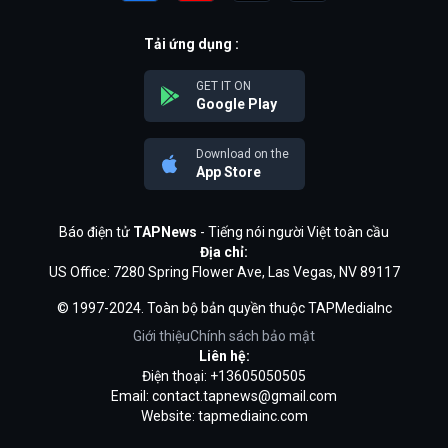
Tải ứng dụng :
GET IT ON
Google Play
Download on the
App Store
Báo điện tử
TAPNews
- Tiếng nói người Việt toàn cầu
Địa chỉ:
US Office: 7280 Spring Flower Ave, Las Vegas, NV 89117
© 1997-2024. Toàn bộ bản quyền thuộc TAPMediaInc
Giới thiệu
Chính sách bảo mật
Liên hệ:
Điện thoại: +13605050505
Email:
contact.tapnews@gmail.com
Website: tapmediainc.com