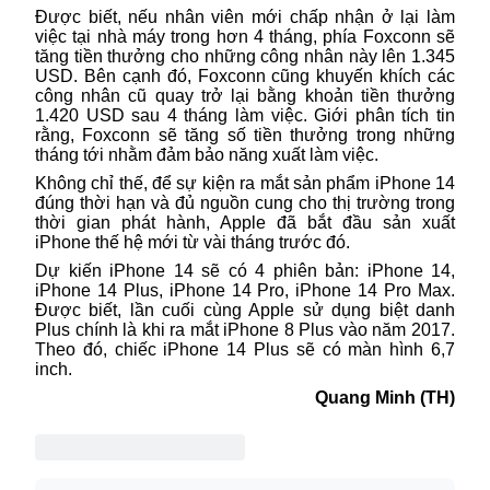
Được biết
,
nếu nhân viên mới chấp
nhận
ở lại làm
việc tại
nhà máy
trong hơn 4 tháng
, phía
Foxconn sẽ
tăng tiền thưởng cho những công nhân này lên 1.345
USD. Bên cạnh đó, Foxconn cũng khuyến khích các
công nhân cũ quay trở lại bằng khoản tiền thưởng
1.420 USD sau 4 tháng làm việc. Giới phân tích tin
rằng
,
Foxconn sẽ tăng số tiền thưởng trong những
tháng tới nhằm đảm bảo năng xuất làm
việc
.
Không
chỉ thế, để
sự kiện ra mắt sản phẩm
iPhone 14
đúng thời hạn và đủ nguồn cung cho
thị
trường trong
thời gian phát hành, Apple đã bắt đầu sản xuất
iPhone thế hệ mới từ vài tháng trước đó.
Dự kiến iPhone 14 sẽ có 4 phiên bản
:
iPhone 14,
iPhone 14 Plus, iPhone 14 Pro, iPhone 14 Pro Max.
Được biết, lần cuối cùng Apple sử dụng biệt danh
Plus chính là khi ra mắt iPhone 8 Plus vào năm 2017.
Theo
đó, c
hiếc iPhone 14 Plus sẽ
có màn hình 6,7
inch.
Quang Minh (TH)