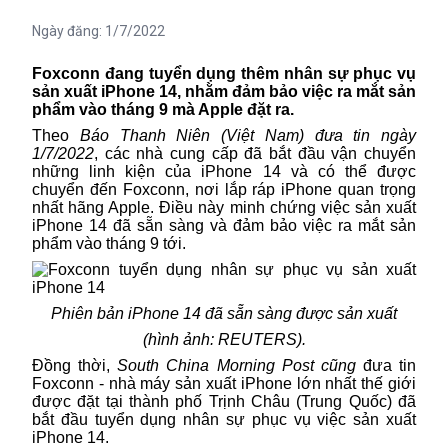
Ngày đăng:
1/7/2022
Foxconn đang tuyển dụng thêm nhân sự phục vụ
sản xuất iPhone 14, nhằm đảm bảo việc ra mắt sản
phẩm vào tháng 9 mà Apple đặt ra.
Theo
Báo Thanh Niên (Việt Nam) đưa tin ngày
1/7/2022
, các nhà cung cấp đã bắt đầu vận chuyển
những linh kiện của iPhone 14
và
có thể được
chuyển đến Foxconn, nơi lắp ráp iPhone quan trọng
nhất hãng Apple. Điều
này minh chứng việc
sản xuất
iPhone 14
đã sẵn sàng
và
đảm bảo việc ra mắt sản
phẩm vào tháng 9 tới.
Phiên bản iPhone 14 đã sẵn sàng được sản xuất
(hình ảnh: REUTERS).
Đồng
thời
,
South China Morning Post
cũng
đưa tin
Foxconn
-
nhà máy sản xuất iPhone lớn nhất thế giới
được đặt tại thành phố Trịnh Châu
(
Trung Quố
c)
đã
bắt đầu tuyển dụng nhân sự phục vụ
việc
sản xuất
iPhone 14
.