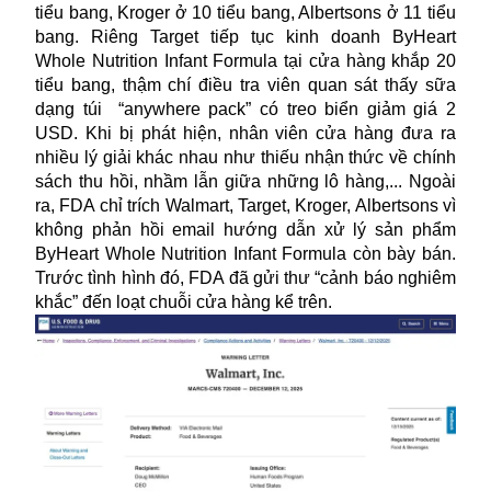
tiểu bang, Kroger ở 10 tiểu bang, Albertsons ở 11 tiểu
bang. Riêng Target tiếp tục kinh doanh ByHeart
Whole Nutrition Infant Formula tại cửa hàng khắp 20
tiểu bang, thậm chí điều tra viên quan sát thấy sữa
dạng túi “anywhere pack” có treo biển giảm giá 2
USD. Khi bị phát hiện, nhân viên cửa hàng đưa ra
nhiều lý giải khác nhau như thiếu nhận thức về chính
sách thu hồi, nhầm lẫn giữa những lô hàng,... Ngoài
ra, FDA chỉ trích Walmart, Target, Kroger, Albertsons vì
không phản hồi email hướng dẫn xử lý sản phẩm
ByHeart Whole Nutrition Infant Formula còn bày bán.
Trước tình hình đó, FDA đã gửi thư “cảnh báo nghiêm
khắc” đến loạt chuỗi cửa hàng kể trên.