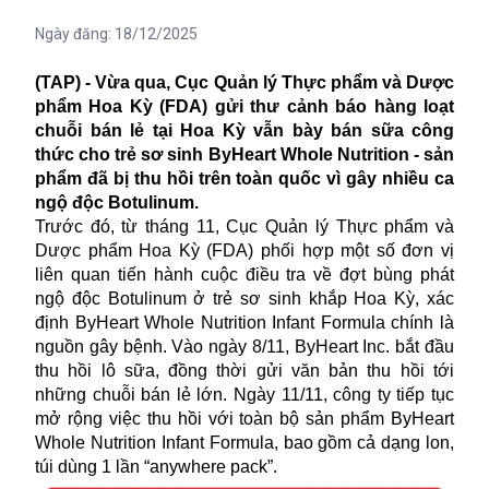
Ngày đăng:
18/12/2025
(TAP) - Vừa qua, Cục Quản lý Thực phẩm và Dược
phẩm Hoa Kỳ (FDA) gửi thư cảnh báo hàng loạt
chuỗi bán lẻ tại Hoa Kỳ vẫn bày bán sữa công
thức cho trẻ sơ sinh ByHeart Whole Nutrition - sản
phẩm đã bị thu hồi trên toàn quốc vì gây nhiều ca
ngộ độc Botulinum.
Trước đó, từ tháng 11, Cục Quản lý Thực phẩm và
Dược phẩm Hoa Kỳ (FDA) phối hợp một số đơn vị
liên quan tiến hành cuộc điều tra về đợt bùng phát
ngộ độc Botulinum ở trẻ sơ sinh khắp Hoa Kỳ, xác
định ByHeart Whole Nutrition Infant Formula chính là
nguồn gây bệnh. Vào ngày 8/11, ByHeart Inc. bắt đầu
thu hồi lô sữa, đồng thời gửi văn bản thu hồi tới
những chuỗi bán lẻ lớn. Ngày 11/11, công ty tiếp tục
mở rộng việc thu hồi với toàn bộ sản phẩm ByHeart
Whole Nutrition Infant Formula, bao gồm cả dạng lon,
túi dùng 1 lần “anywhere pack”.