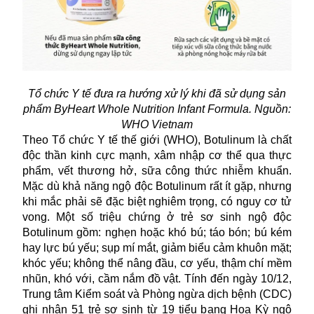
Tổ chức Y tế đưa ra hướng xử lý khi đã sử dụng sản
phẩm ByHeart Whole Nutrition Infant Formula. Nguồn:
WHO Vietnam
Theo Tổ chức Y tế thế giới (WHO),
Botulinum
là chất
độc thần kinh cực mạnh, xâm nhập cơ thể qua thực
phẩm, vết thương hở, sữa công thức nhiễm khuẩn.
Mặc dù khả năng ngộ độc Botulinum rất ít gặp, nhưng
khi mắc phải sẽ đặc biệt nghiêm trọng, có nguy cơ tử
vong. Một số triệu chứng ở trẻ sơ sinh ngộ độc
Botulinum gồm: nghẹn hoặc khó bú; táo bón; bú kém
hay lực bú yếu; sụp mí mắt, giảm biểu cảm khuôn mặt;
khóc yếu; không thể nâng đầu, cơ yếu, thậm chí mềm
nhũn, khó với, cầm nắm đồ vật. Tính đến ngày 10/12,
Trung tâm Kiểm soát và Phòng ngừa dịch bệnh (CDC)
ghi nhận 51 trẻ sơ sinh từ 19 tiểu bang Hoa Kỳ ngộ