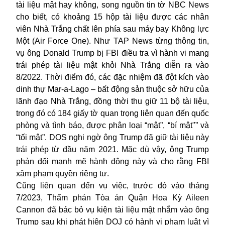
tài liệu mật hay không, song nguồn tin tờ NBC News
cho biết, có khoảng 15 hộp tài liệu được các nhân
viên Nhà Trắng chất lên phía sau máy bay Không lực
Một (Air Force One). Như TAP News từng thông tin,
vụ ông Donald Trump bị FBI điều tra vì hành vi mang
trái phép tài liệu mật khỏi Nhà Trắng diễn ra vào
8/2022. Thời điểm đó, các đặc nhiệm đã đột kích vào
dinh thự Mar-a-Lago – bất động sản thuộc sở hữu của
lãnh đạo Nhà Trắng, đồng thời thu giữ 11 bộ tài liệu,
trong đó có 184 giấy tờ quan trọng liên quan đến quốc
phòng và tình báo, được phân loại “mật”, “bí mật"” và
“tối mật”. DOS nghi ngờ ông Trump đã giữ tài liệu này
trái phép từ đầu năm 2021. Mặc dù vậy, ông Trump
phản đối mạnh mẽ hành động này và cho rằng FBI
xâm phạm quyền riêng tư.
Cũng liên quan đến vụ việc, trước đó vào tháng
7/2023, Thẩm phán Tòa án Quận Hoa Kỳ Aileen
Cannon đã bác bỏ vụ kiện tài liệu mật nhắm vào ông
Trump sau khi phát hiện DOJ có hành vi phạm luật vì