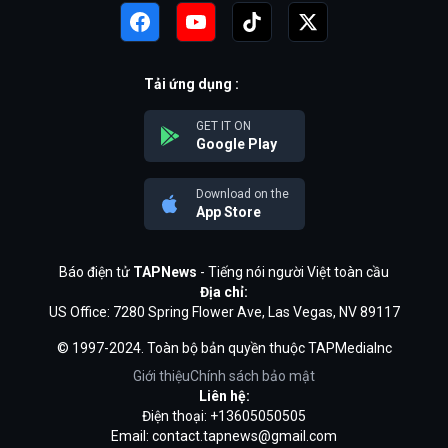
Tải ứng dụng :
GET IT ON
Google Play
Download on the
App Store
Báo điện tử
TAPNews
- Tiếng nói người Việt toàn cầu
Địa chỉ:
US Office: 7280 Spring Flower Ave, Las Vegas, NV 89117
© 1997-2024. Toàn bộ bản quyền thuộc TAPMediaInc
Giới thiệu
Chính sách bảo mật
Liên hệ:
Điện thoại: +13605050505
Email:
contact.tapnews@gmail.com