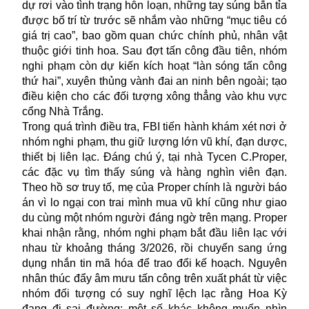
dự rơi vào tình trạng hỗn loạn, những tay súng bắn tỉa
được bố trí từ trước sẽ nhắm vào những “mục tiêu có
giá trị cao”, bao gồm quan chức chính phủ, nhân vật
thuộc giới tinh hoa. Sau đợt tấn công đầu tiên, nhóm
nghi phạm còn dự kiến kích hoạt “làn sóng tấn công
thứ hai”, xuyên thủng vành đai an ninh bên ngoài; tạo
điều kiện cho các đối tượng xông thẳng vào khu vực
cổng Nhà Trắng.
Trong quá trình điều tra, FBI tiến hành khám xét nơi ở
nhóm nghi phạm, thu giữ lượng lớn vũ khí, đạn dược,
thiết bị liên lạc. Đáng chú ý, tại nhà Tycen C.Proper,
các đặc vụ tìm thấy súng và hàng nghìn viên đạn.
Theo hồ sơ truy tố, mẹ của Proper chính là người báo
án vì lo ngại con trai mình mua vũ khí cũng như giao
du cùng một nhóm người đáng ngờ trên mạng. Proper
khai nhận rằng, nhóm nghi phạm bắt đầu liên lạc với
nhau từ khoảng tháng 3/2026, rồi chuyển sang ứng
dụng nhắn tin mã hóa để trao đổi kế hoạch. Nguyên
nhân thúc đẩy âm mưu tấn công trên xuất phát từ việc
nhóm đối tượng có suy nghĩ lệch lạc rằng Hoa Kỳ
đang đi sai đường; một số khác không muốn nhìn