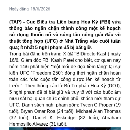
Ngày đăng:
18/6/2026
(TAP) - Cục Điều tra Liên bang Hoa Kỳ (FBI) vừa
thông báo ngăn chặn thành công một kế hoạch
sử dụng thuốc nổ và súng tấn công giải đấu võ
thuật tổng hợp (UFC) ở Nhà Trắng vào cuối tuần
qua; ít nhất 5 nghi phạm đã bị bắt giữ.
Trong bài đăng trên trang X (@FBIDirectorKash) ngày
16/6, Giám đốc FBI Kash Patel cho biết, cơ quan này
hôm 14/6 phát hiện “một mối đe dọa tiềm tàng” tại sự
kiện UFC “Freedom 250”; đồng thời ngăn chặn hoàn
toàn các “các cuộc tấn công được lên kế hoạch từ
trước”. Theo thông cáo từ Bộ Tư pháp Hoa Kỳ (DOJ),
5 nghi phạm đã bị bắt giữ và truy tố với cáo buộc âm
mưu sát hại quan chức chính phủ, khách mời tham dự
UFC. Danh sách nghi phạm gồm: Tycen C.Proper (19
tuổi), Bryan Omar Roa (24 tuổi), Michael Alan Thomas
(32 tuổi), Daniel K. Eskridge (32 tuổi), Abraham
Hermosillo Alvarez (31 tuổi).