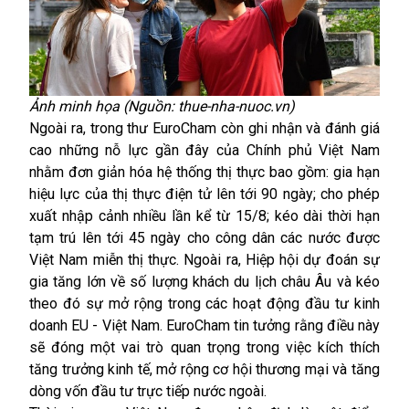
Ảnh minh họa (Nguồn: thue-nha-nuoc.vn)
Ngoài ra, trong thư
EuroCham còn ghi nhận và đánh giá
cao những nỗ lực gần đây của Chính phủ Việt Nam
nhằm đơn giản hóa hệ thống thị thực bao gồm: gia hạn
hiệu lực của thị thực điện tử lên tới 90 ngày; cho phép
xuất nhập cảnh nhiều lần kể từ 15/8; kéo dài thời hạn
tạm trú lên tới 45 ngày cho công dân các nước được
Việt Nam miễn thị thực. Ngoài ra, Hiệp hội dự đoán sự
gia tăng lớn về số lượng khách du lịch châu Âu và kéo
theo đó sự mở rộng trong các hoạt động đầu tư kinh
doanh EU - Việt Nam. EuroCham tin tưởng rằng điều này
sẽ đóng một vai trò quan trọng trong việc kích thích
tăng trưởng kinh tế, mở rộng cơ hội thương mại và tăng
dòng vốn đầu tư trực tiếp nước ngoài.