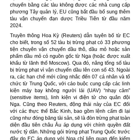
chuyển bằng các tàu không được các nhà cung cấp
phương Tây quản lý, EU cũng bắt đầu bổ sung thêm
tàu vận chuyển đạn dược Triều Tiên từ đầu năm
2024.
Truyền thông Hoa Kỳ (Reuters) dẫn tuyên bố từ EC
cho biết, trong số 52 tàu bị trừng phạt có 33 phương
tiện chuyên vận chuyển dầu thô, dầu mỏ hoặc sản
phẩm dầu mỏ có nguồn gốc từ Nga (hoặc được xuất
khẩu từ lãnh thổ Moscow). Qua đó, nâng tổng số tàu
bị trừng phạt vì vận chuyển dầu lên con số 43. Ngoài
ra, các hạn chế mới cũng nhắc đến 07 cá nhân và tổ
chức từ Trung Quốc, với cáo buộc cung cấp các linh
kiện máy bay không người lái (UAV) “nhạy cảm”
(sensitive items), linh kiện vi điện tử cho quân đội
Nga. Cũng theo Reuters, động thái này của EC đối
với các thực thể Bắc Kinh,
bao gồm lệnh cấm đi lại
cũng như đóng băng tài sản,
sẽ là
đòn trừng phạt toàn
diện đầu tiên châu Âu áp dụng với chính quyền đất
nước tỷ dân. Những gói trừng phạt Trung Quốc trước
đây do EC áp dụng với Nga chỉ liên quan đến kiểm