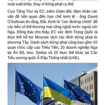
soát xuất khẩu, thay vì trừng phạt cụ thể.
Cựu Tổng Thư ký EC, kiêm Giám đốc đảm nhận các
vấn đề liên quan đến hạn chế kinh tế - ông David
O'Sullivan tin rằng, Bắc Kinh là “con đường chính” để
các bên có thể thương mại công nghệ nước ngoài với
Nga. Động thái cho thấy, EC xác định Trung Quốc là
thực thể hỗ trợ
Moscow lách các lệnh trừng phạt từ
phương Tây.
Danh sách trừng phạt cũng bao gồm 02
quan chức cấp cao Triều Tiên, 20 doanh nghiệp Nga
tại Ấn Độ, Iran, Serbia và 20 thực thể khác tại Các
Tiểu vương quốc Ả Rập Thống nhất (UAE).