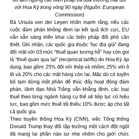
với Hoa Kỳ trong vòng 90 ngày (Nguồn: European
Commission)
Bà Ursula von der Leyen nhấn mạnh rằng, nếu các
cuộc đàm phán không đem lại kết quả tích cực, EU
vẫn sẵn sàng triển khai các biện pháp đối phó cần
thiết. Ghi nhận, các quốc gia thuộc “lục địa già” đang
đối mặt với 03 mức “thuế quan tương hỗ” hay còn gọi
là “thuế quan qua lại” (reciprocal tariffs) do Hoa Kỳ áp
dụng, bao gồm: 25% đối với thép và nhôm; 25% với ô
tô và 20% cho các mặt hàng còn lại. Mặc dù có tuyên
bố tạm dừng một phần để thúc đẩy hoạt động đàm
phán, lãnh đạo Nhà Trắng vẫn khẳng định, các loại
thuế theo từng ngành hàng cụ thể sẽ tiếp tục có hiệu
lực, bao gồm mức thuế tối thiểu 10% được áp cho tất
cả quốc gia.
Theo truyền thông Hoa Kỳ (CNN), việc Tổng thống
Donald Trump thay đổi lập trường một cách đột ngột
đã mang lại phần nào sự nhẹ nhõm cho giới chức