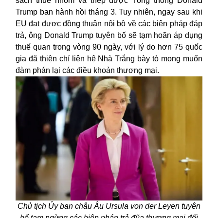
sách thuế nhôm và thép được Tổng thống Donald
Trump ban hành hồi tháng 3. Tuy nhiên, ngay sau khi
EU đạt được đồng thuận nội bộ về các biện pháp đáp
trả, ông Donald Trump tuyên bố sẽ tạm hoãn áp dụng
thuế quan trong vòng 90 ngày, với lý do hơn 75 quốc
gia đã thiện chí liên hệ Nhà Trắng bày tỏ mong muốn
đàm phán lại các điều khoản thương mại.
Chủ tịch Ủy ban châu Âu Ursula von der Leyen tuyên
bố tạm ngừng các biện pháp trả đũa thương mại đối