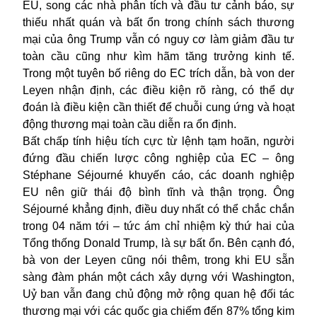
EU, song các nhà phân tích và đầu tư cảnh báo, sự
thiếu nhất quán và bất ổn trong chính sách thương
mại của ông Trump vẫn có nguy cơ làm giảm đầu tư
toàn cầu cũng như kìm hãm tăng trưởng kinh tế.
Trong một tuyên bố riêng do EC trích dẫn, bà von der
Leyen nhận định, các điều kiện rõ ràng, có thể dự
đoán là điều kiện cần thiết để chuỗi cung ứng và hoạt
động thương mại toàn cầu diễn ra ổn định.
Bất chấp tính hiệu tích cực từ lệnh tạm hoãn, người
đứng đầu chiến lược công nghiệp của EC – ông
Stéphane Séjourné khuyến cáo, các doanh nghiệp
EU nên giữ thái độ bình tĩnh và thận trọng. Ông
Séjourné khẳng định, điều duy nhất có thể chắc chắn
trong 04 năm tới – tức ám chỉ nhiệm kỳ thứ hai của
Tổng thống Donald Trump, là sự bất ổn. Bên cạnh đó,
bà von der Leyen cũng nói thêm, trong khi EU sẵn
sàng đàm phán một cách xây dựng với Washington,
Uỷ ban vẫn đang chủ động mở rộng quan hệ đối tác
thương mại với các quốc gia chiếm đến 87% tổng kim