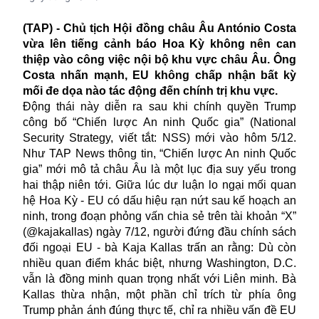
(TAP) - Chủ tịch Hội đồng châu Âu António Costa
vừa lên tiếng cảnh báo Hoa Kỳ không nên can
thiệp vào công việc nội bộ khu vực châu Âu. Ông
Costa nhấn mạnh, EU không chấp nhận bất kỳ
mối đe dọa nào tác động đến chính trị khu vực.
Động thái này diễn ra sau khi chính quyền Trump
công bố “Chiến lược An ninh Quốc gia” (National
Security Strategy, viết tắt: NSS) mới vào hôm 5/12.
Như TAP News thông tin, “Chiến lược An ninh Quốc
gia” mới mô tả châu Âu là một lục địa suy yếu trong
hai thập niên tới. Giữa lúc dư luận lo ngại mối quan
hệ Hoa Kỳ - EU có dấu hiệu rạn nứt sau kế hoạch an
ninh, trong đoạn phỏng vấn chia sẻ trên tài khoản “X”
(@kajakallas) ngày 7/12, người đứng đầu chính sách
đối ngoại EU - bà Kaja Kallas trấn an rằng: Dù còn
nhiều quan điểm khác biệt, nhưng Washington, D.C.
vẫn là đồng minh quan trọng nhất với Liên minh. Bà
Kallas thừa nhận, một phần chỉ trích từ phía ông
Trump phản ánh đúng thực tế, chỉ ra nhiều vấn đề EU