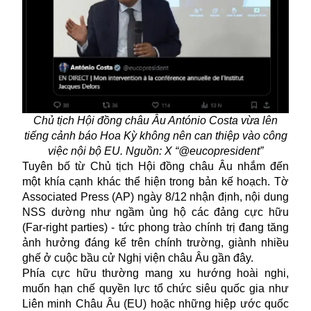
Chủ tịch Hội đồng châu Âu António Costa vừa lên
tiếng cảnh báo Hoa Kỳ không nên can thiệp vào công
việc nội bộ EU. Nguồn: X “@eucopresident”
Tuyên bố từ Chủ tịch Hội đồng châu Âu nhắm đến
một khía cạnh khác thể hiện trong bản kế hoạch. Tờ
Associated Press (AP) ngày 8/12 nhận định, nội dung
NSS dường như ngầm ủng hộ các đảng cực hữu
(Far-right parties) - tức phong trào chính trị đang tăng
ảnh hưởng đáng kể trên chính trường, giành nhiều
ghế ở cuộc bầu cử Nghị viện châu Âu gần đây.
Phía cực hữu thường mang xu hướng hoài nghi,
muốn hạn chế quyền lực tổ chức siêu quốc gia như
Liên minh Châu Âu (EU) hoặc những hiệp ước quốc