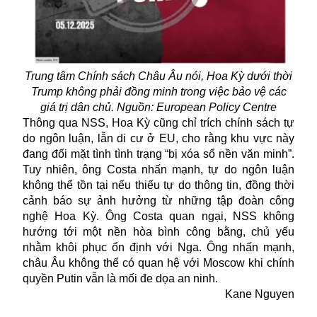
Trung tâm Chính sách Châu Âu nói, Hoa Kỳ dưới thời
Trump không phải đồng minh trong việc bảo vệ các
giá trị dân chủ. Nguồn: European Policy Centre
Thông qua NSS, Hoa Kỳ cũng chỉ trích chính sách tự
do ngôn luận, lẫn di cư ở EU, cho rằng khu vực này
đang đối mặt tình tình trạng “bị xóa sổ nền văn minh”.
Tuy nhiên, ông Costa nhấn mạnh, tự do ngôn luận
không thể tồn tại nếu thiếu tự do thông tin, đồng thời
cảnh báo sự ảnh hưởng từ những tập đoàn công
nghệ Hoa Kỳ. Ông Costa quan ngại, NSS không
hướng tới một nền hòa bình công bằng, chủ yếu
nhằm khôi phục ổn định với Nga. Ông nhấn mạnh,
châu Âu không thể có quan hệ với
Moscow
khi chính
quyền Putin vẫn là mối đe dọa an ninh.
Kane Nguyen