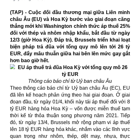
(TAP) - Cuộc đối đầu thương mại giữa Liên minh
châu Âu (EU) và Hoa Kỳ bước vào giai đoạn căng
thẳng mới khi Washington chính thức áp thuế 25%
đối với thép và nhôm nhập khẩu, bắt đầu từ ngày
12/3 (giờ Hoa Kỳ). Đáp trả, Brussels triển khai loạt
biện pháp trả đũa với tổng quy mô lên tới 26 tỷ
EUR, đẩy mâu thuẫn giữa hai bên lên mức gay gắt
hơn bao giờ hết.
Thông cáo báo chí từ Uỷ ban châu Âu
Theo thông cáo báo chí từ Uỷ ban châu Âu (EC),
EU
đã lên kế hoạch phản ứng theo hai giai đoạn.
Ở
g
iai
đoạn đầu, từ ngày 01/4, khối này tái áp thuế đối với 8
tỷ
EUR
hàng hóa Hoa Kỳ – vốn được miễn thuế tạm
thời kể từ thỏa thuận song phương năm 2021. Tiếp
đó, từ ngày 13/4, Brussels mở rộng phạm vi áp thuế
lên 18 tỷ
EUR
hàng hóa khác, nhắm vào các lĩnh vực
quan trọng như nhôm, thép, dệt may, nhựa, thực