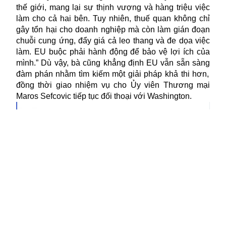
thế giới, mang lại sự thịnh vượng và hàng triệu việc
làm cho cả hai bên. Tuy nhiên, thuế quan không chỉ
gây tổn hại cho doanh nghiệp mà còn làm gián đoạn
chuỗi cung ứng, đẩy giá cả leo thang và đe dọa việc
làm. EU buộc phải hành động để bảo vệ lợi ích của
mình.” Dù vậy, bà cũng khẳng định
EU
vẫn
sẵn sàng
đàm phán nhằm tìm kiếm một giải pháp khả thi hơn,
đồng thời giao nhiệm vụ cho Ủy viên Thương mại
Maro
s
S
ef
c
ovi
c
tiếp tục đối thoại với Washington.