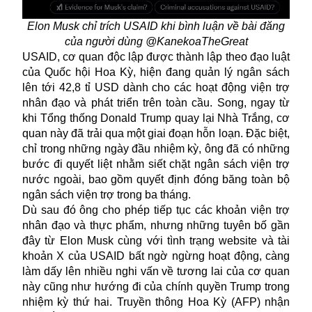
Elon Musk chỉ trích USAID khi bình luận về bài đăng
của người dùng @KanekoaTheGreat
USAID, cơ quan độc lập được thành lập theo đạo luật
của Quốc hội Hoa Kỳ, hiện đang quản lý ngân sách
lên tới 42,8 tỉ USD dành cho các hoạt động viện trợ
nhân đạo và phát triển trên toàn cầu. Song, ngay từ
khi Tổng thống Donald Trump quay lại Nhà Trắng, cơ
quan này đã trải qua một giai đoạn hỗn loạn. Đặc biệt,
chỉ trong những ngày đầu nhiệm kỳ, ông đã có những
bước đi quyết liệt nhằm siết chặt ngân sách viện trợ
nước ngoài, bao gồm quyết định đóng băng toàn bộ
ngân sách viện trợ trong ba tháng.
Dù sau đó ông cho phép tiếp tục các khoản viện trợ
nhân đạo và thực phẩm, nhưng những tuyên bố gần
đây từ Elon Musk cùng với tình trạng website và tài
khoản X của USAID bất ngờ ngừng hoạt động, càng
làm dấy lên nhiều nghi vấn về tương lai của cơ quan
này cũng như hướng đi của chính quyền Trump trong
nhiệm kỳ thứ hai. Truyền thông Hoa Kỳ (AFP) nhận