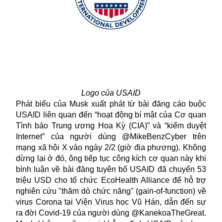
Logo của USAID
Phát biểu của Musk xuất phát từ bài đăng cáo buộc
USAID liên quan đến “hoạt động bí mật của Cơ quan
Tình báo Trung ương Hoa Kỳ (CIA)” và “kiểm duyệt
Internet” của người dùng @MikeBenzCyber trên
mạng xã hội X vào ngày 2/2 (giờ địa phương). Không
dừng lại ở đó, ông tiếp tục công kích cơ quan này khi
bình luận về bài đăng tuyên bố USAID đã chuyển 53
triệu USD cho tổ chức EcoHealth Alliance để hỗ trợ
nghiên cứu "thăm dò chức năng" (gain-of-function) về
virus Corona tại Viện Virus học Vũ Hán, dẫn đến sự
ra đời Covid-19 của người dùng @KanekoaTheGreat.