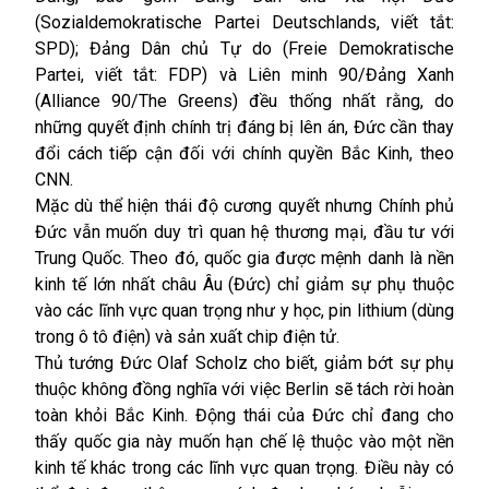
(Sozialdemokratische Partei Deutschlands, viết tắt:
SPD); Đảng Dân chủ Tự do (Freie Demokratische
Partei, viết tắt: FDP) và Liên minh 90/Đảng Xanh
(Alliance 90/The Greens) đều thống nhất rằng, do
những quyết định chính trị đáng bị lên án, Đức cần thay
đổi cách tiếp cận đối với chính quyền Bắc Kinh, theo
CNN.
Mặc dù thể hiện thái độ cương quyết nhưng Chính phủ
Đức vẫn muốn duy trì quan hệ thương mại, đầu tư với
Trung Quốc. Theo đó, quốc gia được mệnh danh là nền
kinh tế lớn nhất châu Âu (Đức) chỉ giảm sự phụ thuộc
vào các lĩnh vực quan trọng như y học, pin lithium (dùng
trong ô tô điện) và sản xuất chip điện tử.
Thủ tướng Đức Olaf Scholz cho biết, giảm bớt sự phụ
thuộc không đồng nghĩa với việc Berlin sẽ tách rời hoàn
toàn khỏi Bắc Kinh. Động thái của Đức chỉ đang cho
thấy quốc gia này muốn hạn chế lệ thuộc vào một nền
kinh tế khác trong các lĩnh vực quan trọng. Điều này có