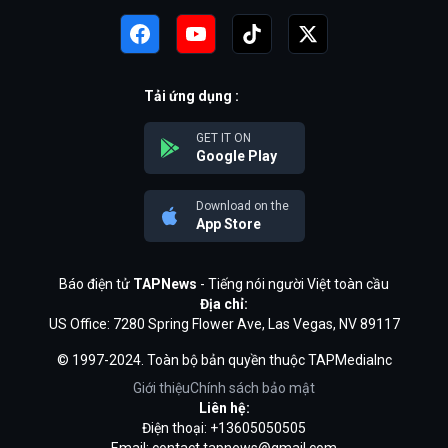
Tải ứng dụng :
GET IT ON
Google Play
Download on the
App Store
Báo điện tử
TAPNews
- Tiếng nói người Việt toàn cầu
Địa chỉ:
US Office: 7280 Spring Flower Ave, Las Vegas, NV 89117
© 1997-2024. Toàn bộ bản quyền thuộc TAPMediaInc
Giới thiệu
Chính sách bảo mật
Liên hệ:
Điện thoại: +13605050505
Email:
contact.tapnews@gmail.com