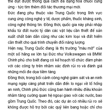
thể đạt được thông qua cách đa dạng hóa chuỗi cung
ứng - tức tìm thêm đối tác thương mại mới.
Đức đang phụ thuộc vào Trung Quốc trong lĩnh vực
cung ứng công nghệ y tế, dược phẩm, thuốc kháng sinh,
công nghệ thông tin. Đồng thời, quốc gia này phải nhập
khẩu từ đất nước tỷ dân các vật liệu cần thiết để sản
xuất chất bán dẫn cũng như các kim loại và đất hiếm
cần thiết cho quá trình chuyển đổi năng lượng.
Hiện nay, Trung Quốc đang là thị trường “màu mỡ” của
một số hãng xe lớn tại Đức như Volkswagen và BMW.
Chính phủ cho biết đang có kế hoạch tổ chức đàm phán
với các công ty trên nhằm xác định rủi ro và đánh giá
những mối đe dọa tiềm tàng.
Đồng thời, trong bối cảnh công nghệ giám sát và an ninh
mạng ngày càng phát triển dẫn đến lo ngại về lổ hổng
an ninh, Chính phủ Đức cũng ban hành nhiều điều khoản
nhằm tăng cường quan hệ ngoại giao với các nước, bao
gồm Trung Quốc. Theo đó, các dự án có nhiều rủi ro sẽ
không được hỗ trợ bởi các quỹ liên bang hoặc chỉ cho