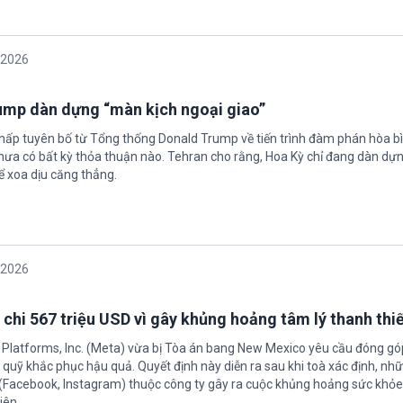
/2026
rump dàn dựng “màn kịch ngoại giao”
chấp tuyên bố từ Tổng thống Donald Trump về tiến trình đàm phán hòa bì
hưa có bất kỳ thỏa thuận nào. Tehran cho rằng, Hoa Kỳ chỉ đang dàn dự
ể xoa dịu căng thẳng.
/2026
 chi 567 triệu USD vì gây khủng hoảng tâm lý thanh thi
 Platforms, Inc. (Meta) vừa bị Tòa án bang New Mexico yêu cầu đóng góp
quỹ khắc phục hậu quả. Quyết định này diễn ra sau khi toà xác định, nh
(Facebook, Instagram) thuộc công ty gây ra cuộc khủng hoảng sức khỏe
iên.