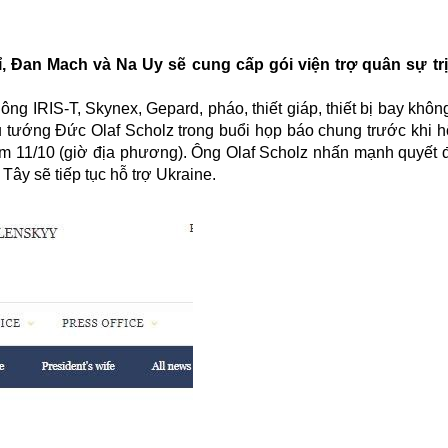
, Đan Mach và Na Uy sẽ cung cấp gói viện trợ quân sự trị 
ng IRIS-T, Skynex, Gepard, pháo, thiết giáp, thiết bị bay khôn
hủ tướng Đức Olaf Scholz trong buổi họp báo chung trước khi h
m 11/10 (giờ địa phương). Ông Olaf Scholz nhấn mạnh quyết đị
ây sẽ tiếp tục hỗ trợ Ukraine.