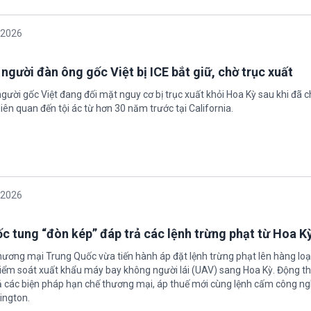
/2026
 người đàn ông gốc Việt bị ICE bắt giữ, chờ trục xuất
gười gốc Việt đang đối mặt nguy cơ bị trục xuất khỏi Hoa Kỳ sau khi đã 
iên quan đến tội ác từ hơn 30 năm trước tại California.
/2026
c tung “đòn kép” đáp trả các lệnh trừng phạt từ Hoa K
hương mại Trung Quốc vừa tiến hành áp đặt lệnh trừng phạt lên hàng loạ
 kiểm soát xuất khẩu máy bay không người lái (UAV) sang Hoa Kỳ. Động th
 các biện pháp hạn chế thương mại, áp thuế mới cùng lệnh cấm công n
ington.