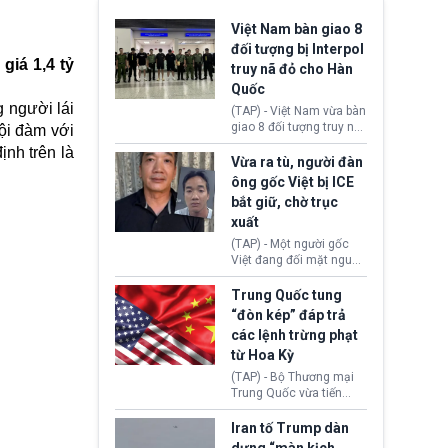
Việt Nam bàn giao 8
đối tượng bị Interpol
giá 1,4 tỷ
truy nã đỏ cho Hàn
Quốc
g người lái
(TAP) - Việt Nam vừa bàn
giao 8 đối tượng truy nã
ội đàm với
đỏ Interpol cho lực lượng
nh trên là
chức năng Hàn Quốc.
Vừa ra tù, người đàn
Nhóm này bị xác định
ông gốc Việt bị ICE
lừa đảo 619 nạn nhân,
bắt giữ, chờ trục
chiếm đoạt hơn 17,7 tỷ
xuất
KRW.
(TAP) - Một người gốc
Việt đang đối mặt nguy
cơ bị trục xuất khỏi Hoa
Kỳ sau khi đã chấp hành
Trung Quốc tung
xong bản án liên quan
“đòn kép” đáp trả
đến tội ác từ hơn 30
các lệnh trừng phạt
năm trước tại California.
từ Hoa Kỳ
(TAP) - Bộ Thương mại
Trung Quốc vừa tiến
hành áp đặt lệnh trừng
phạt lên hàng loạt thực
Iran tố Trump dàn
thể và siết chặt kiểm