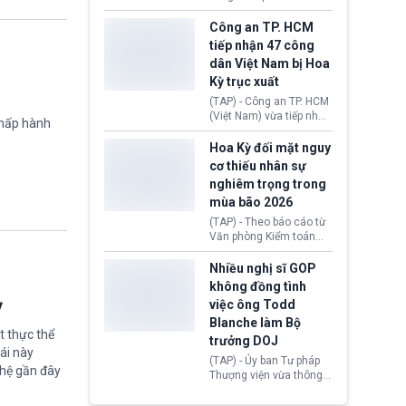
lượng, kéo giá dầu thế
học chương trình thạc sĩ
giới lùi sâu xuống dưới
tại Vương quốc Anh đã
Công an TP. HCM
mức 80 USD/thùng.
chính thức quay trở lại.
tiếp nhận 47 công
Học bổng Chevening
dân Việt Nam bị Hoa
2027/28 của Chính phủ
Kỳ trục xuất
Anh vừa mở cổng ứng
tuyển dành riêng ứng
(TAP) - Công an TP. HCM
viên Việt Nam, hỗ trợ
(Việt Nam) vừa tiếp nhận
chấp hành
toàn bộ chi phí học tập
47 công dân Việt Nam bị
cùng nhiều quyền lợi
Hoa Kỳ trục xuất về
Hoa Kỳ đối mặt nguy
trong suốt một năm
nước. Đây là đợt có số
cơ thiếu nhân sự
học.
lượng lớn nhất từ đầu
nghiêm trọng trong
năm 2026 đến nay, phản
mùa bão 2026
ánh xu hướng gia tăng
các trường hợp trục
(TAP) - Theo báo cáo từ
xuất.
Văn phòng Kiểm toán
Chính phủ (GAO), Cơ
quan Quản lý Khẩn cấp
Nhiều nghị sĩ GOP
Liên bang (FEMA) thuộc
không đồng tình
Bộ An ninh Nội địa Hoa
ỳ
việc ông Todd
Kỳ (DHS) đang đối mặt
Blanche làm Bộ
nguy cơ thiếu hụt lực
t thực thể
lượng trầm trọng. Điều
trưởng DOJ
ái này
này cần được đặc biệt
(TAP) - Ủy ban Tư pháp
chú ý bởi nếu các siêu
ghệ gần đây
Thượng viện vừa thông
bão đổ bộ Hoa Kỳ ở nửa
qua đề cử ông Todd
cuối năm 2026, lực
Blanche làm Bộ trưởng