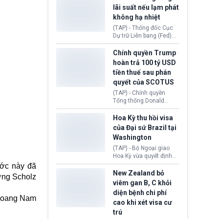
Morocco.
hiến tạng Network for
lãi suất nếu lạm phát
Hope (bang Kentucky).
không hạ nhiệt
Nguyên nhân vì đơn vị
này bị cáo buộc có nhiều
(TAP) - Thống đốc Cục
sai sót nghiêm trọng, vi
Dự trữ Liên bang (Fed)
phạm quy định về an
Lisa Cook nói sẽ ủng hộ
toàn y tế.
tăng lãi suất nếu lạm
Chính quyền Trump
phát ở Hoa Kỳ không tiếp
hoàn trả 100 tỷ USD
tục giảm trong thời gian
tiền thuế sau phán
tới.
quyết của SCOTUS
(TAP) - Chính quyền
Tổng thống Donald
Trump đã hoàn trả
khoảng 100 tỷ USD thuế
Hoa Kỳ thu hồi visa
quan từng thu theo Đạo
của Đại sứ Brazil tại
luật Quyền hạn Kinh tế
Washington
Khẩn cấp Quốc tế
(IEEPA). Động thái này
(TAP) - Bộ Ngoại giao
diễn ra sau phán quyết
Hoa Kỳ vừa quyết định
hồi tháng 2 bởi Tòa án
thu hồi thị thực (visa)
ước này đã
Tối cao Hoa Kỳ
của bà Maria Luiza
New Zealand bỏ
ớng Scholz
(SCOTUS) khi tuyên bố,
Ribeiro Viotti - Đại sứ
viêm gan B, C khỏi
việc áp thuế diện rộng là
Brazil tại Washington.
diện bệnh chi phí
hoàn toàn bất hợp pháp.
Động thái trên diễn ra
oang Nam
cao khi xét visa cư
trong bối cảnh tranh
chấp ngoại giao giữa
trú
chính quyền Tổng thống