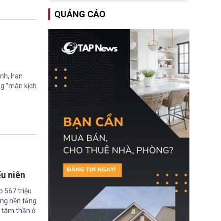
lượng ứng phó “mỏng”
Bộ Tư pháp Hoa Kỳ
có thể làm nghẽn công
QUẢNG CÁO
(DOJ) sau thời gian dài
tác cứu trợ; dẫn đến hệ
ông giữ chức quyền Bộ
thống ứng phó khẩn cấp
trưởng. Mặc dù vậy,
quốc gia quá tải.
nhiều chính trị gia đảng
Cộng hoà (GOP) vẫn tỏ
ra hoài nghi, thậm chí
tuyên bố sẽ lên tiếng
phản đối khi đề cử này
nh, Iran
được đưa ra toàn thể bỏ
ng “màn kịch
phiếu.
ếu niên
 567 triệu
ững nền tảng
 tâm thần ở