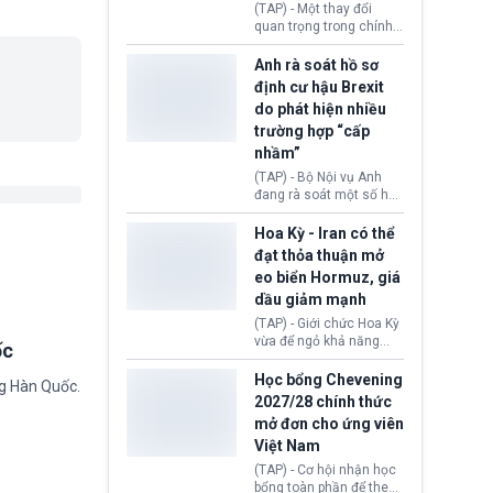
(TAP) - Một thay đổi
Donald Trump và chính
quan trọng trong chính
phủ cánh tả Tổng thống
sách nhập cư của New
Brazil Luiz Inácio Lula
Zealand đang mở ra
Anh rà soát hồ sơ
da Silva đang leo thang
thêm cơ hội cho nhiều
định cư hậu Brexit
gay gắt.
người muốn định cư. Từ
do phát hiện nhiều
nay, người mắc viêm
trường hợp “cấp
gan B hoặc viêm gan C
sẽ không còn bị mặc
nhầm”
định không đáp ứng tiêu
(TAP) - Bộ Nội vụ Anh
chuẩn sức khỏe chỉ vì
đang rà soát một số hồ
chi phí điều trị khi nộp hồ
sơ thuộc Chương trình
sơ xin visa cư trú.
Định cư EU (EU
Hoa Kỳ - Iran có thể
Settlement Scheme -
đạt thỏa thuận mở
EUSS) sau khi xác định
eo biển Hormuz, giá
có trường hợp được cấp
dầu giảm mạnh
quy chế cư trú hậu
Brexit “do nhầm lẫn”.
(TAP) - Giới chức Hoa Kỳ
Động thái này làm dấy
vừa để ngỏ khả năng
ốc
lên lo ngại về việc thực
sớm đạt thỏa thuận với
thi Thỏa thuận Rút khỏi
Iran nhằm mở lại eo biển
Học bổng Chevening
ng Hàn Quốc.
Liên minh châu Âu
Hormuz, mở đường cho
2027/28 chính thức
(Withdrawal
việc khôi phục hoạt
mở đơn cho ứng viên
Agreement).
động hàng hải. Những
Việt Nam
tín hiệu ngoại giao tích
cực này lập tức tác động
(TAP) - Cơ hội nhận học
đến thị trường năng
bổng toàn phần để theo