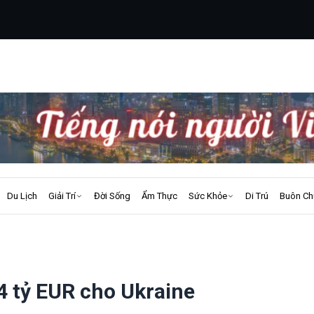
Du Lịch
Giải Trí
Đời Sống
Ẩm Thực
Sức Khỏe
Di Trú
Buôn Ch
,4 tỷ EUR cho Ukraine