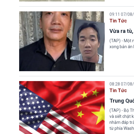
09:11 07/08
Tin Tức
Vừa ra tù,
(TAP) - Một n
xong bản án l
08:28 07/08
Tin Tức
Trung Quố
(TAP) - Bộ T
và siết chặt
nhằm đáp trả
từ phía Wash