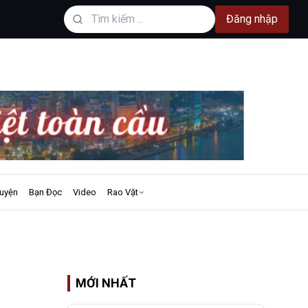
Đăng nhập
uyện
Bạn Đọc
Video
Rao Vặt
MỚI NHẤT