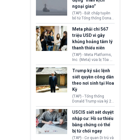
dựng “màn kịch
soát xuất khẩu máy bay
ngoại giao”
không người lái (UAV)
sang Hoa Kỳ. Động thái
(TAP) - Bất chấp tuyên
này nhằm đáp trả các
bố từ Tổng thống Donald
biện pháp hạn chế
Trump về tiến trình đàm
thương mại, áp thuế mới
phán hòa bình, Iran
Meta phải chi 567
cùng lệnh cấm công
khẳng định chưa có bất
triệu USD vì gây
nghệ gần đây từ phía
kỳ thỏa thuận nào.
khủng hoảng tâm lý
Washington.
Tehran cho rằng, Hoa Kỳ
thanh thiếu niên
chỉ đang dàn dựng “màn
kịch ngoại giao” để xoa
(TAP) - Meta Platforms,
dịu căng thẳng.
Inc. (Meta) vừa bị Tòa án
bang New Mexico yêu
cầu đóng góp 567 triệu
Trump ký sắc lệnh
USD vào một quỹ khắc
siết quyền công dân
phục hậu quả. Quyết
theo nơi sinh tại Hoa
định này diễn ra sau khi
Kỳ
toà xác định, những nền
tảng mạng xã hội
(TAP) - Tổng thống
(Facebook, Instagram)
Donald Trump vừa ký 2
thuộc công ty gây ra
sắc lệnh hành pháp mới
cuộc khủng hoảng sức
nhằm siết chặt chính
USCIS siết xét duyệt
khỏe tâm thần ở thanh
sách quyền công dân
nhập cư: Hồ sơ thiếu
thiếu niên.
theo nơi sinh. Động thái
bằng chứng có thể
diễn ra sau khi Tòa án
bị từ chối ngay
Tối cao Hoa Kỳ
(SCOTUS) hôm 30/7
(TAP) - Cơ quan Di trú và