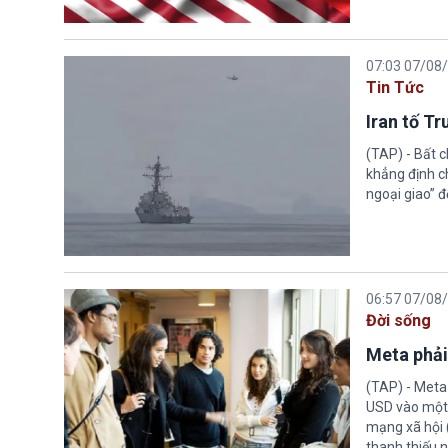
07:03 07/08
Tin Tức
Iran tố T
(TAP) - Bất 
khẳng định c
ngoại giao” đ
06:57 07/08
Đời sống
Meta phải
(TAP) - Meta
USD vào một 
mạng xã hội 
thanh thiếu n