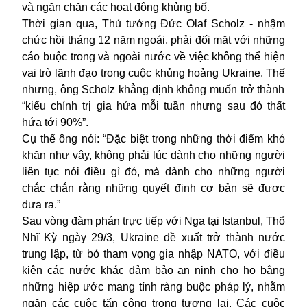
và ngăn chặn các hoạt động khủng bố.
Thời
gian qua,
Thủ tướng Đức
Olaf Scholz
-
nhậm
chức hồi tháng 12 năm ngoái, phải đối mặt với những
cáo buộc trong và ngoài nước về việc không thể hiện
vai trò lãnh đạo trong cuộc khủng hoảng Ukraine. Thế
nhưng
, ông Scholz khẳng định không muốn trở thành
“kiểu chính trị gia hứa mỗi tuần nhưng sau đó thất
hứa tới 90%”.
Cụ
thể ô
ng nói: “Đặc biệt trong những thời điểm khó
khăn như vậy, không phải lúc dành cho những người
liên tục nói điều gì đó, mà dành cho những người
chắc chắn rằng những quyết định cơ bản sẽ được
đưa ra.
”
Sau vòng đàm phán trực tiếp với Nga tại Istanbul, Thổ
Nhĩ Kỳ ngày 29/3, Ukraine đề xuất trở thành nước
trung lập, từ bỏ tham vọng gia nhập NATO, với điều
kiện các nước khác đảm bảo an ninh cho họ bằng
những hiệp ước mang tính ràng buộc pháp lý, nhằm
ngăn các cuộc tấn công trong tương lai. Các cuộc