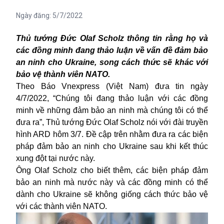
Ngày đăng:
5/7/2022
Thủ tướng Đức
Olaf
Scholz thông
tin rằng
họ và
các đồng minh đang thảo luận về vấn đề đảm bảo
an ninh cho Ukraine, song cách thức sẽ khác với
bảo vệ thành viên NATO.
Theo Báo Vnexpress (Việt Nam) đưa tin ngày
4/7/2022,
“
Chúng tôi đang thảo luận với các đồng
minh về những đảm bảo an ninh mà chúng tôi có thể
đưa ra
”
, Thủ tướng Đức Olaf Scholz nói với đài truyền
hình ARD hôm 3/7
. Đ
ề cập trê
n nhằm đưa ra
các biện
pháp đảm bảo an ninh cho Ukraine sau khi kết thúc
xung đột tại nước này.
Ông
Olaf Scholz cho biết thêm
,
các biện pháp đảm
bảo an ninh mà nước này và các đồng minh có thể
dành cho Ukraine sẽ không giống cách thức bảo vệ
với các thành viên
NATO
.