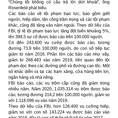
“Chúng tôi không có câu trả lời dứt khoát”, ông
Rosenfeld phát biểu.
Các báo cáo về tội phạm bạo lực, bao gồm giết
người, hiếp dâm, tấn công trầm trọng và các tội phạm
khác, cũng đã tăng vào năm ngoái. Theo dữ liệu của
FBI, tỷ lệ tội phạm bạo lực tăng đột biến khoảng 5%,
lên 398,5 sự cố được báo cáo trên 100.000 người.
Có đến 243.600 vụ cướp được báo cáo, tương
đương 73,9 trên 100.000 người, do con số tiếp tục
giảm từ năm 2016. Phần lớn các báo cáo như vậy,
giảm từ 268.483 vào năm 2019, liên quan đến tội
phạm dọc theo các đường phố và đường cao tốc. Một
số khác diễn ra tại các trạm xăng, cửa hàng tiện lợi,
ngân hàng và nhà riêng.
FBI báo cáo, các vụ trộm cắp cũng đã giảm trong
nhiều năm. Năm 2020, 1.035.314 vụ trộm được báo
cáo, tương đương 314,2 trên 100.000 người, giảm so
với 1.118.096 vụ vào năm 2019.
Theo dữ liệu của FBI, hơn 126.400 vụ cưỡng hiếp,
giảm so với con số 143.224 vụ được báo cáo vào
năm 2019, đây là con số thấp nhất kể từ năm 2017.