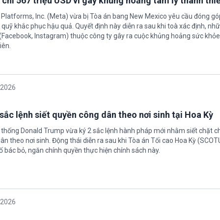
 chi 567 triệu USD vì gây khủng hoảng tâm lý thanh thi
 Platforms, Inc. (Meta) vừa bị Tòa án bang New Mexico yêu cầu đóng góp
quỹ khắc phục hậu quả. Quyết định này diễn ra sau khi toà xác định, nh
(Facebook, Instagram) thuộc công ty gây ra cuộc khủng hoảng sức khỏe
iên.
/2026
sắc lệnh siết quyền công dân theo nơi sinh tại Hoa Kỳ
 thống Donald Trump vừa ký 2 sắc lệnh hành pháp mới nhằm siết chặt c
ân theo nơi sinh. Động thái diễn ra sau khi Tòa án Tối cao Hoa Kỳ (SCO
ố bác bỏ, ngăn chính quyền thực hiện chính sách này.
/2026