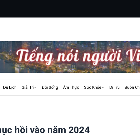
Du Lịch
Giải Trí
Đời Sống
Ẩm Thực
Sức Khỏe
Di Trú
Buôn Ch
phục hồi vào năm 2024