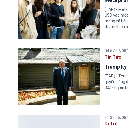
Meta phải
(TAP) - Meta
USD vào một 
mạng xã hội 
thanh thiếu n
04:57 07/08
Tin Tức
Trump ký 
(TAP) - Tổng
quyền công d
30/7 tuyên b
11:38 06/08
Di Trú