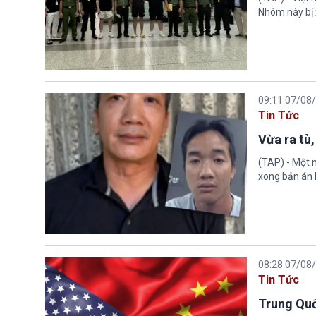
Nhóm này bị 
09:11 07/08
Tin Tức
Vừa ra tù,
(TAP) - Một n
xong bản án l
08:28 07/08
Tin Tức
Trung Quố