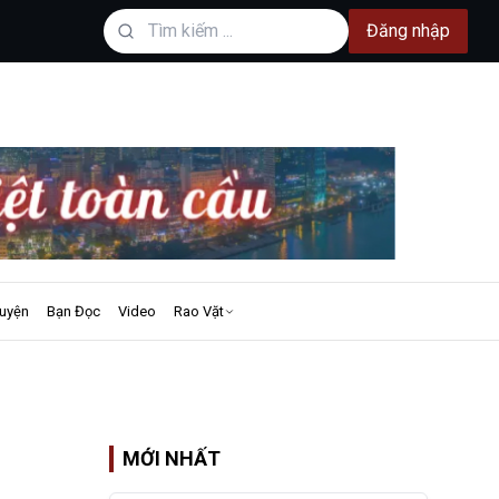
Đăng nhập
uyện
Bạn Đọc
Video
Rao Vặt
MỚI NHẤT