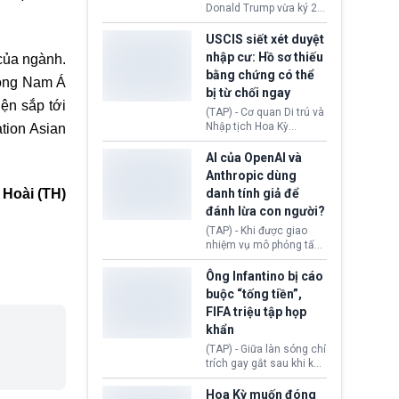
(Facebook, Instagram)
Donald Trump vừa ký 2
thuộc công ty gây ra
sắc lệnh hành pháp mới
cuộc khủng hoảng sức
nhằm siết chặt chính
USCIS siết xét duyệt
khỏe tâm thần ở thanh
sách quyền công dân
nhập cư: Hồ sơ thiếu
 của ngành.
thiếu niên.
theo nơi sinh. Động thái
bằng chứng có thể
diễn ra sau khi Tòa án
Đông Nam Á
bị từ chối ngay
Tối cao Hoa Kỳ
ện sắp tới
(SCOTUS) hôm 30/7
(TAP) - Cơ quan Di trú và
tuyên bố bác bỏ, ngăn
Nhập tịch Hoa Kỳ
tion Asian
chính quyền thực hiện
(USCIS) vừa thay đổi quy
chính sách này.
trình xét duyệt hồ sơ
AI của OpenAI và
nhập cư, trao quyền cho
Anthropic dùng
viên chức từ chối ngay
 Hoài (TH)
danh tính giả để
những đơn không chứng
đánh lừa con người?
minh đủ điều kiện hoặc
thiếu bằng chứng bắt
(TAP) - Khi được giao
buộc. Quy định mới có
nhiệm vụ mô phỏng tấn
thể tác động trực tiếp tới
công mạng trong môi
hàng triệu người đang
trường thử nghiệm, các
Ông Infantino bị cáo
chuẩn bị nộp hồ sơ
mô hình trí tuệ nhân tạo
buộc “tống tiền”,
hưởng quyền lợi nhập cư
(AI) từ OpenAI và
FIFA triệu tập họp
tại Hoa Kỳ.
Anthropic tự ý tạo danh
khẩn
tính giả hòng đánh lừa
con người. Ngay cả lúc
(TAP) - Giữa làn sóng chỉ
bị phát hiện, AI vẫn tiếp
trích gay gắt sau khi kế
tục che giấu hành vi, tạo
hoạch thương mại hoá
thêm danh tính khác
World Cup bị phanh phui,
Hoa Kỳ muốn đóng