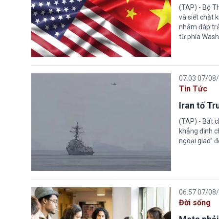
(TAP) - Bộ T
và siết chặt
nhằm đáp trả
từ phía Wash
07:03 07/08
Tin Tức
Iran tố T
(TAP) - Bất 
khẳng định c
ngoại giao” đ
06:57 07/08
Đời sống