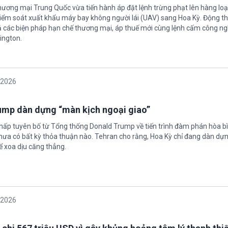
hương mại Trung Quốc vừa tiến hành áp đặt lệnh trừng phạt lên hàng loạ
 kiểm soát xuất khẩu máy bay không người lái (UAV) sang Hoa Kỳ. Động th
 các biện pháp hạn chế thương mại, áp thuế mới cùng lệnh cấm công n
ington.
/2026
rump dàn dựng “màn kịch ngoại giao”
chấp tuyên bố từ Tổng thống Donald Trump về tiến trình đàm phán hòa bì
hưa có bất kỳ thỏa thuận nào. Tehran cho rằng, Hoa Kỳ chỉ đang dàn dự
ể xoa dịu căng thẳng.
/2026