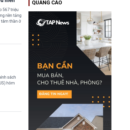
ếu niên
QUẢNG CÁO
Bộ An ninh Nội địa Hoa
Kỳ (DHS) đang đối mặt
 567 triệu
nguy cơ thiếu hụt lực
ững nền tảng
lượng trầm trọng. Điều
 tâm thần ở
này cần được đặc biệt
chú ý bởi nếu các siêu
bão đổ bộ Hoa Kỳ ở nửa
cuối năm 2026, lực
lượng ứng phó “mỏng”
có thể làm nghẽn công
tác cứu trợ; dẫn đến hệ
thống ứng phó khẩn cấp
quốc gia quá tải.
hính sách
TUS) hôm