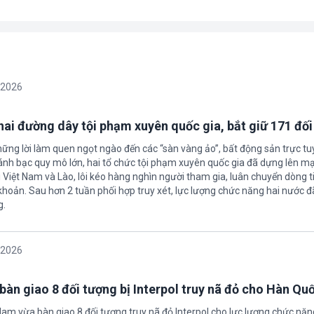
/2026
 hai đường dây tội phạm xuyên quốc gia, bắt giữ 171 đố
hững lời làm quen ngọt ngào đến các “sàn vàng ảo”, bất động sản trực t
nh bạc quy mô lớn, hai tổ chức tội phạm xuyên quốc gia đã dựng lên mạ
 Việt Nam và Lào, lôi kéo hàng nghìn người tham gia, luân chuyển dòng t
 khoản. Sau hơn 2 tuần phối hợp truy xét, lực lượng chức năng hai nước đ
g.
/2026
bàn giao 8 đối tượng bị Interpol truy nã đỏ cho Hàn Qu
 Nam vừa bàn giao 8 đối tượng truy nã đỏ Interpol cho lực lượng chức nă