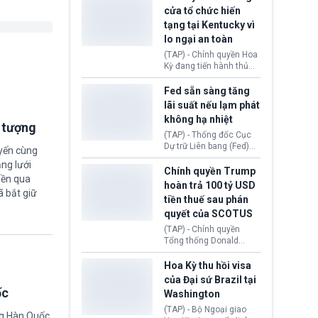
nhằm duy trì hoạt động
Chủ tịch Gianni Infantino
cửa tổ chức hiến
tiếp tục đối mặt cáo
tạng tại Kentucky vì
buộc dùng sức ép tài
lo ngại an toàn
chính để đổi lấy sự ủng
chính trị từ Liên đoàn
(TAP) - Chính quyền Hoa
Bóng đá Jordan. Trước
Kỳ đang tiến hành thủ
áp lực dồn dập, FIFA phải
tục thu hồi chứng nhận
tổ chức cuộc họp khẩn ở
hoạt động của tổ chức
Fed sẵn sàng tăng
Morocco.
hiến tạng Network for
lãi suất nếu lạm phát
Hope (bang Kentucky).
không hạ nhiệt
Nguyên nhân vì đơn vị
i tượng
này bị cáo buộc có nhiều
(TAP) - Thống đốc Cục
sai sót nghiêm trọng, vi
Dự trữ Liên bang (Fed)
uyến cùng
phạm quy định về an
Lisa Cook nói sẽ ủng hộ
ng lưới
toàn y tế.
tăng lãi suất nếu lạm
Chính quyền Trump
iền qua
phát ở Hoa Kỳ không tiếp
hoàn trả 100 tỷ USD
tục giảm trong thời gian
ã bắt giữ
tiền thuế sau phán
tới.
quyết của SCOTUS
(TAP) - Chính quyền
Tổng thống Donald
Trump đã hoàn trả
khoảng 100 tỷ USD thuế
Hoa Kỳ thu hồi visa
quan từng thu theo Đạo
của Đại sứ Brazil tại
luật Quyền hạn Kinh tế
ốc
Washington
Khẩn cấp Quốc tế
(IEEPA). Động thái này
(TAP) - Bộ Ngoại giao
ng Hàn Quốc.