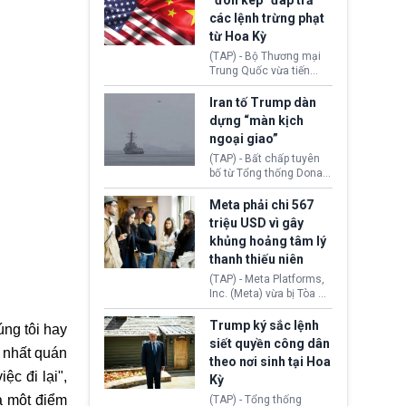
“đòn kép” đáp trả
đến tội ác từ hơn 30
các lệnh trừng phạt
năm trước tại California.
từ Hoa Kỳ
(TAP) - Bộ Thương mại
Trung Quốc vừa tiến
hành áp đặt lệnh trừng
phạt lên hàng loạt thực
Iran tố Trump dàn
thể và siết chặt kiểm
dựng “màn kịch
soát xuất khẩu máy bay
ngoại giao”
không người lái (UAV)
sang Hoa Kỳ. Động thái
(TAP) - Bất chấp tuyên
này nhằm đáp trả các
bố từ Tổng thống Donald
biện pháp hạn chế
Trump về tiến trình đàm
thương mại, áp thuế mới
phán hòa bình, Iran
Meta phải chi 567
cùng lệnh cấm công
khẳng định chưa có bất
triệu USD vì gây
nghệ gần đây từ phía
kỳ thỏa thuận nào.
khủng hoảng tâm lý
Washington.
Tehran cho rằng, Hoa Kỳ
thanh thiếu niên
chỉ đang dàn dựng “màn
kịch ngoại giao” để xoa
(TAP) - Meta Platforms,
dịu căng thẳng.
Inc. (Meta) vừa bị Tòa án
bang New Mexico yêu
cầu đóng góp 567 triệu
Trump ký sắc lệnh
ng tôi hay
USD vào một quỹ khắc
siết quyền công dân
 nhất quán
phục hậu quả. Quyết
theo nơi sinh tại Hoa
định này diễn ra sau khi
ệc đi lại",
Kỳ
toà xác định, những nền
tảng mạng xã hội
à một điểm
(TAP) - Tổng thống