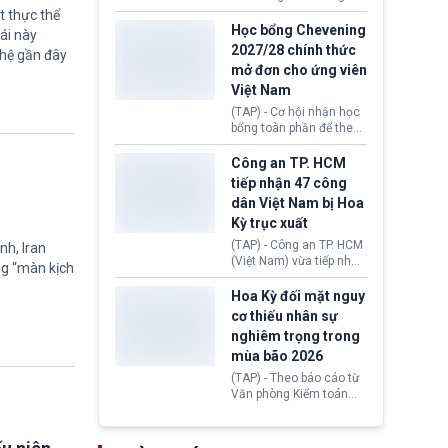
lên lo ngại về việc thực
sớm đạt thỏa thuận với
t thực thể
thi Thỏa thuận Rút khỏi
Iran nhằm mở lại eo biển
Học bổng Chevening
ái này
Liên minh châu Âu
Hormuz, mở đường cho
2027/28 chính thức
ghệ gần đây
(Withdrawal
việc khôi phục hoạt
mở đơn cho ứng viên
Agreement).
động hàng hải. Những
Việt Nam
tín hiệu ngoại giao tích
cực này lập tức tác động
(TAP) - Cơ hội nhận học
đến thị trường năng
bổng toàn phần để theo
lượng, kéo giá dầu thế
học chương trình thạc sĩ
giới lùi sâu xuống dưới
tại Vương quốc Anh đã
Công an TP. HCM
mức 80 USD/thùng.
chính thức quay trở lại.
tiếp nhận 47 công
Học bổng Chevening
dân Việt Nam bị Hoa
2027/28 của Chính phủ
Kỳ trục xuất
Anh vừa mở cổng ứng
tuyển dành riêng ứng
(TAP) - Công an TP. HCM
nh, Iran
viên Việt Nam, hỗ trợ
(Việt Nam) vừa tiếp nhận
ng “màn kịch
toàn bộ chi phí học tập
47 công dân Việt Nam bị
cùng nhiều quyền lợi
Hoa Kỳ trục xuất về
Hoa Kỳ đối mặt nguy
trong suốt một năm
nước. Đây là đợt có số
cơ thiếu nhân sự
học.
lượng lớn nhất từ đầu
nghiêm trọng trong
năm 2026 đến nay, phản
mùa bão 2026
ánh xu hướng gia tăng
các trường hợp trục
(TAP) - Theo báo cáo từ
xuất.
Văn phòng Kiểm toán
Chính phủ (GAO), Cơ
quan Quản lý Khẩn cấp
Liên bang (FEMA) thuộc