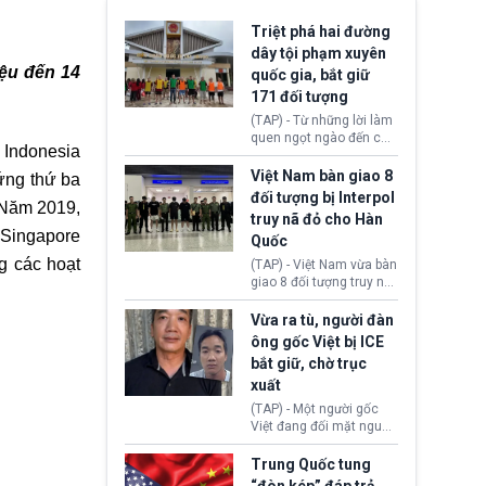
Triệt phá hai đường
dây tội phạm xuyên
iệu đến 14
quốc gia, bắt giữ
171 đối tượng
(TAP) - Từ những lời làm
quen ngọt ngào đến các
 Indonesia
“sàn vàng ảo”, bất động
sản trực tuyến cùng
Việt Nam bàn giao 8
ứng thứ ba
đường dây đánh bạc quy
đối tượng bị Interpol
. Năm 2019,
mô lớn, hai tổ chức tội
truy nã đỏ cho Hàn
phạm xuyên quốc gia đã
n Singapore
Quốc
dựng lên mạng lưới hoạt
động tại Việt Nam và
g các hoạt
(TAP) - Việt Nam vừa bàn
Lào, lôi kéo hàng nghìn
giao 8 đối tượng truy nã
người tham gia, luân
đỏ Interpol cho lực lượng
chuyển dòng tiền qua
chức năng Hàn Quốc.
Vừa ra tù, người đàn
nhiều lớp tài khoản. Sau
Nhóm này bị xác định
ông gốc Việt bị ICE
hơn 2 tuần phối hợp truy
lừa đảo 619 nạn nhân,
bắt giữ, chờ trục
xét, lực lượng chức năng
chiếm đoạt hơn 17,7 tỷ
hai nước đã bắt giữ 171
xuất
KRW.
đối tượng.
(TAP) - Một người gốc
Việt đang đối mặt nguy
cơ bị trục xuất khỏi Hoa
Kỳ sau khi đã chấp hành
Trung Quốc tung
xong bản án liên quan