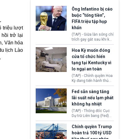
Ông Infantino bị cáo
buộc “tống tiền”,
.
FIFA triệu tập họp
triệu lượt
khẩn
(TAP) - Giữa làn sóng chỉ
hồi trở lại
trích gay gắt sau khi kế
n, Văn hóa
hoạch thương mại hoá
World Cup bị phanh phui,
u lịch Lào
Hoa Kỳ muốn đóng
Chủ tịch Gianni Infantino
cửa tổ chức hiến
.
tiếp tục đối mặt cáo
tạng tại Kentucky vì
buộc dùng sức ép tài
lo ngại an toàn
chính để đổi lấy sự ủng
chính trị từ Liên đoàn
(TAP) - Chính quyền Hoa
Bóng đá Jordan. Trước
Kỳ đang tiến hành thủ
áp lực dồn dập, FIFA phải
tục thu hồi chứng nhận
tổ chức cuộc họp khẩn ở
hoạt động của tổ chức
Fed sẵn sàng tăng
Morocco.
hiến tạng Network for
lãi suất nếu lạm phát
Hope (bang Kentucky).
không hạ nhiệt
Nguyên nhân vì đơn vị
này bị cáo buộc có nhiều
(TAP) - Thống đốc Cục
sai sót nghiêm trọng, vi
Dự trữ Liên bang (Fed)
phạm quy định về an
Lisa Cook nói sẽ ủng hộ
toàn y tế.
tăng lãi suất nếu lạm
Chính quyền Trump
phát ở Hoa Kỳ không tiếp
hoàn trả 100 tỷ USD
tục giảm trong thời gian