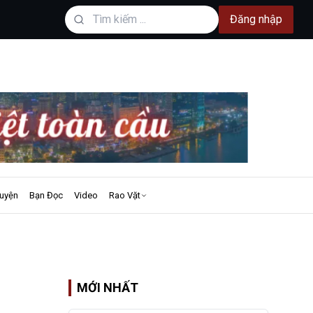
Đăng nhập
uyện
Bạn Đọc
Video
Rao Vặt
MỚI NHẤT