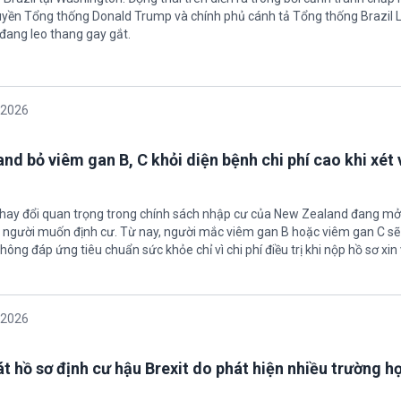
uyền Tổng thống Donald Trump và chính phủ cánh tả Tổng thống Brazil L
 đang leo thang gay gắt.
/2026
nd bỏ viêm gan B, C khỏi diện bệnh chi phí cao khi xét 
thay đổi quan trọng trong chính sách nhập cư của New Zealand đang mở
u người muốn định cư. Từ nay, người mắc viêm gan B hoặc viêm gan C s
hông đáp ứng tiêu chuẩn sức khỏe chỉ vì chi phí điều trị khi nộp hồ sơ xin 
/2026
t hồ sơ định cư hậu Brexit do phát hiện nhiều trường h