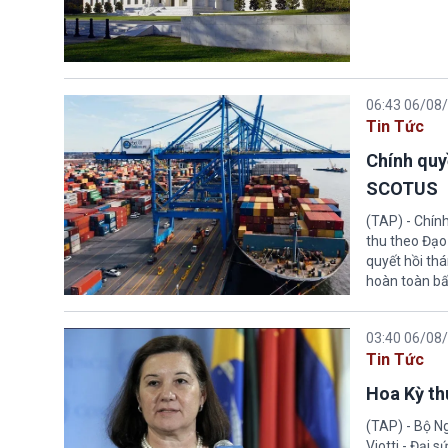
06:43 06/08
Tin Tức
Chính quy
SCOTUS
(TAP) - Chín
thu theo Đạo
quyết hồi thá
hoàn toàn bấ
03:40 06/08
Tin Tức
Hoa Kỳ thu
(TAP) - Bộ Ng
Viotti - Đại 