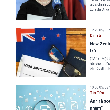
giữa chính q
Lula da Silva
12:29 05/08
Di Trú
New Zeala
trú
(TAP) - Một 
hội cho nhiề
bị mặc định k
10:50 05/08
Tin Tức
Anh rà soá
nhầm”