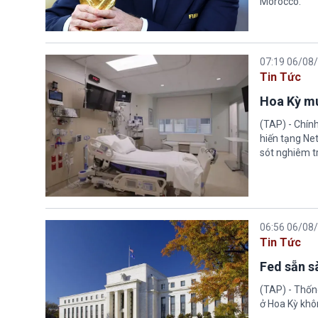
Morocco.
07:19 06/08
Tin Tức
Hoa Kỳ mu
(TAP) - Chín
hiến tạng Ne
sót nghiêm tr
06:56 06/08
Tin Tức
Fed sẵn s
(TAP) - Thống
ở Hoa Kỳ khôn