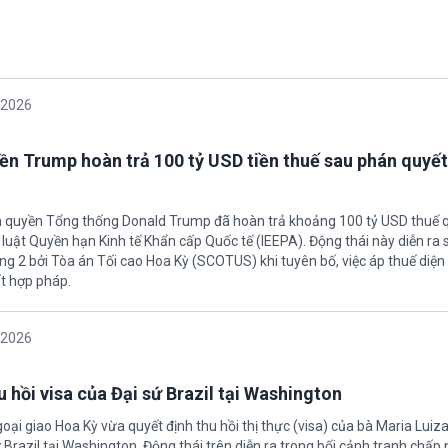
/2026
ền Trump hoàn trả 100 tỷ USD tiền thuế sau phán quyết
h quyền Tổng thống Donald Trump đã hoàn trả khoảng 100 tỷ USD thuế 
 luật Quyền hạn Kinh tế Khẩn cấp Quốc tế (IEEPA). Động thái này diễn ra
ng 2 bởi Tòa án Tối cao Hoa Kỳ (SCOTUS) khi tuyên bố, việc áp thuế diện 
t hợp pháp.
/2026
 hồi visa của Đại sứ Brazil tại Washington
oại giao Hoa Kỳ vừa quyết định thu hồi thị thực (visa) của bà Maria Luiza
sứ Brazil tại Washington. Động thái trên diễn ra trong bối cảnh tranh chấp