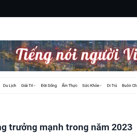
Du Lịch
Giải Trí
Đời Sống
Ẩm Thực
Sức Khỏe
Di Trú
Buôn Ch
tăng trưởng mạnh trong năm 2023