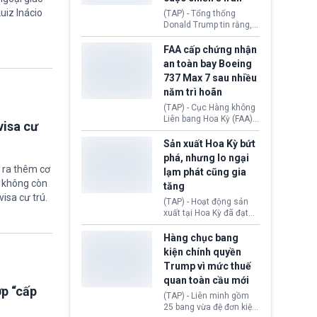
5 năm.
uiz Inácio
(TAP) - Tổng thống
Donald Trump tin rằng, 2
tập đoàn dầu khí
ExxonMobil và Chevron
FAA cấp chứng nhận
đã thu về lợi nhuận quá
an toàn bay Boeing
lớn nhờ giá dầu tăng
737 Max 7 sau nhiều
mạnh suốt thời gian Hoa
năm trì hoãn
Kỳ xảy ra xung đột ở
Iran. Trên cơ sở đó, lãnh
(TAP) - Cục Hàng không
đạo Nhà Trắng kêu gọi
Liên bang Hoa Kỳ (FAA)
visa cư
các doanh nghiệp cần
vừa chính thức cấp
giảm giá bán cho người
chứng nhận an toàn bay
Sản xuất Hoa Kỳ bứt
tiêu dùng.
cho Boeing 737 Max 7,
phá, nhưng lo ngại
mẫu máy bay nhỏ nhất
 ra thêm cơ
lạm phát cũng gia
trong dòng 737 Max
ẽ không còn
tăng
thuộc Boeing
visa cư trú.
Commercial Airplanes
(TAP) - Hoạt động sản
(Boeing). Động thái này
xuất tại Hoa Kỳ đã đạt
chính thức khép lại gần
tốc độ nhanh nhất trong
một thập kỷ trì hoãn chờ
hơn 4 năm qua, cho
Hàng chục bang
các cuộc đánh giá
thấy nền kinh tế đang
kiện chính quyền
nghiêm ngặt.
phục hồi tích cực, bất
Trump vì mức thuế
chấp tác động từ thuế
quan toàn cầu mới
quan. Tuy nhiên, không
ợp “cấp
ít doanh nghiệp vẫn cảm
(TAP) - Liên minh gồm
thấy áp lực lạm phát, bất
25 bang vừa đệ đơn kiện
ổn địa chính trị hiện còn