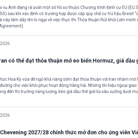
ội vụ Anh đang rà soát một số hồ sơ thuộc Chương trình Định cư EU (EU
S) sau khi xác định có trường hợp được cấp quy chế cư trú hậu Brexit 
ái này làm dấy lên lo ngại về việc thực thi Thỏa thuận Rút khỏi Liên minh
 Agreement).
/2026
Iran có thể đạt thỏa thuận mở eo biển Hormuz, giá dầu
 chức Hoa Kỳ vừa để ngỏ khả năng sớm đạt thỏa thuận với Iran nhằm mở l
ường cho việc khôi phục hoạt động hàng hải. Những tín hiệu ngoại giao 
ộng đến thị trường năng lượng, kéo giá dầu thế giới lùi sâu xuống dưới m
/2026
Chevening 2027/28 chính thức mở đơn cho ứng viên V