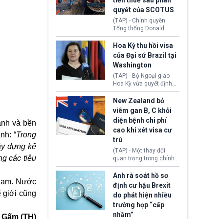
tiền thuế sau phán
tới.
quyết của SCOTUS
(TAP) - Chính quyền
Tổng thống Donald
Trump đã hoàn trả
khoảng 100 tỷ USD thuế
Hoa Kỳ thu hồi visa
quan từng thu theo Đạo
của Đại sứ Brazil tại
luật Quyền hạn Kinh tế
Washington
Khẩn cấp Quốc tế
(IEEPA). Động thái này
(TAP) - Bộ Ngoại giao
diễn ra sau phán quyết
Hoa Kỳ vừa quyết định
hồi tháng 2 bởi Tòa án
thu hồi thị thực (visa)
Tối cao Hoa Kỳ
của bà Maria Luiza
New Zealand bỏ
(SCOTUS) khi tuyên bố,
Ribeiro Viotti - Đại sứ
viêm gan B, C khỏi
việc áp thuế diện rộng là
Brazil tại Washington.
diện bệnh chi phí
anh và bền
hoàn toàn bất hợp pháp.
Động thái trên diễn ra
cao khi xét visa cư
trong bối cảnh tranh
ạnh
: “
Trong
chấp ngoại giao giữa
trú
xây dựng kế
chính quyền Tổng thống
(TAP) - Một thay đổi
Donald Trump và chính
ng các tiêu
quan trọng trong chính
phủ cánh tả Tổng thống
sách nhập cư của New
Brazil Luiz Inácio Lula
Zealand đang mở ra
Anh rà soát hồ sơ
da Silva đang leo thang
 Nam. Nước
thêm cơ hội cho nhiều
định cư hậu Brexit
gay gắt.
người muốn định cư. Từ
ế giới cũng
do phát hiện nhiều
nay, người mắc viêm
trường hợp “cấp
gan B hoặc viêm gan C
sẽ không còn bị mặc
nhầm”
 Gấm (TH)