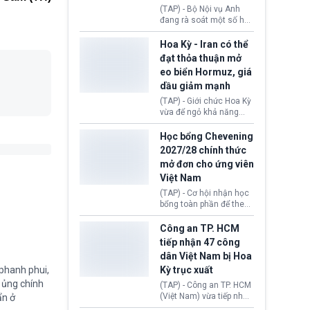
định không đáp ứng tiêu
(TAP) - Bộ Nội vụ Anh
chuẩn sức khỏe chỉ vì
đang rà soát một số hồ
chi phí điều trị khi nộp hồ
sơ thuộc Chương trình
sơ xin visa cư trú.
Định cư EU (EU
Hoa Kỳ - Iran có thể
Settlement Scheme -
đạt thỏa thuận mở
EUSS) sau khi xác định
eo biển Hormuz, giá
có trường hợp được cấp
dầu giảm mạnh
quy chế cư trú hậu
Brexit “do nhầm lẫn”.
(TAP) - Giới chức Hoa Kỳ
Động thái này làm dấy
vừa để ngỏ khả năng
lên lo ngại về việc thực
sớm đạt thỏa thuận với
thi Thỏa thuận Rút khỏi
Iran nhằm mở lại eo biển
Học bổng Chevening
Liên minh châu Âu
Hormuz, mở đường cho
2027/28 chính thức
(Withdrawal
việc khôi phục hoạt
mở đơn cho ứng viên
Agreement).
động hàng hải. Những
Việt Nam
tín hiệu ngoại giao tích
cực này lập tức tác động
(TAP) - Cơ hội nhận học
đến thị trường năng
bổng toàn phần để theo
lượng, kéo giá dầu thế
học chương trình thạc sĩ
giới lùi sâu xuống dưới
tại Vương quốc Anh đã
Công an TP. HCM
mức 80 USD/thùng.
chính thức quay trở lại.
tiếp nhận 47 công
Học bổng Chevening
dân Việt Nam bị Hoa
2027/28 của Chính phủ
 phanh phui,
Kỳ trục xuất
Anh vừa mở cổng ứng
tuyển dành riêng ứng
ự ủng chính
(TAP) - Công an TP. HCM
viên Việt Nam, hỗ trợ
(Việt Nam) vừa tiếp nhận
ẩn ở
toàn bộ chi phí học tập
47 công dân Việt Nam bị