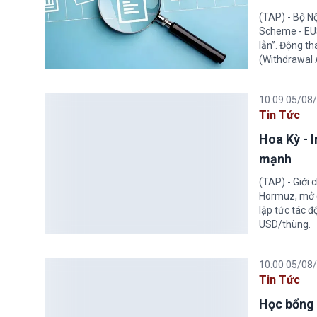
(TAP) - Bộ N
Scheme - EUS
lẫn”. Động th
(Withdrawal
10:09 05/08
Tin Tức
Hoa Kỳ - 
mạnh
(TAP) - Giới
Hormuz, mở đ
lập tức tác đ
USD/thùng.
10:00 05/08
Tin Tức
Học bổng 