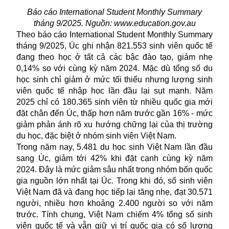
Báo cáo International Student Monthly Summary
tháng 9/2025. Nguồn: www.education.gov.au
Theo báo cáo International Student Monthly Summary
tháng 9/2025, Úc ghi nhận 821.553 sinh viên quốc tế
đang theo học ở tất cả các bậc đào tạo, giảm nhẹ
0,14% so với cùng kỳ năm 2024. Mặc dù tổng số du
học sinh chỉ giảm ở mức tối thiểu nhưng lượng sinh
viên quốc tế nhập học lần đầu lại sụt mạnh. Năm
2025 chỉ có 180.365 sinh viên từ nhiều quốc gia mới
đặt chân đến Úc, thấp hơn năm trước gần 16% - mức
giảm phản ánh rõ xu hướng chững lại của thị trường
du học, đặc biệt ở nhóm sinh viên Việt Nam.
Trong năm nay, 5.481 du học sinh Việt Nam lần đầu
sang Úc, giảm tới 42% khi đặt cạnh cùng kỳ năm
2024. Đây là mức giảm sâu nhất trong nhóm bốn quốc
gia nguồn lớn nhất tại Úc. Trong khi đó, số sinh viên
Việt Nam đã và đang học tiếp lại tăng nhẹ, đạt 30.571
người, nhiều hơn khoảng 2.400 người so với năm
trước. Tính chung, Việt Nam chiếm 4% tổng số sinh
viên quốc tế và vẫn giữ vị trí quốc gia có số lượng