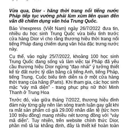
Vừa qua, Dior - hãng thời trang nổi tiếng nước
Pháp tiếp tục vướng phải lùm xùm liên quan đến
vấn đề chiếm dụng văn hóa Trung Quốc.
Báo Vnexpress (Việt Nam) ngày 26/7/2022 đưa tin,
nhiều du học sinh Trung Quốc vừa
biểu tình
trước
cửa hàng Dior vì cho rằng thương hiệu thời trang nổi
tiếng Pháp đang chiếm dụng văn hóa đặc trưng nước
này.
Cụ thể, vào ngày 25/7/2022, khoảng 100 học sinh
Trung Quốc đang sống và làm việc tại Pháp đã yêu
cầu thương hiệu Dior ngừng “đạo nhái” ý tưởng thiết
kế từ đất nước tỷ dân bằng cả tiếng Anh, tiếng Pháp,
tiếng Trung. Cuộc
biểu tình
diễn ra ở một cửa hàng
thời trang của hãng (Paris). Khi tham gia, các học sinh
mặc “váy mã diện” - trang phục phụ nữ thời Minh
Thanh ở Trung Hoa
Trước đó, vào giữa tháng 7/2022, thương hiệu đình
đám này từng gây nên làn sóng tranh luận gay gắt khi
ra mắt sản phẩm có giá 29.000 nhân dân tệ (tức hơn
100 triệu đồng) mang nhiều nét tương đồng với “váy
mã diện”. Tuy nhiên, trên website chính thức Dior,
phần mô tả lại khẳng định, đây là thiết kế hoàn toàn