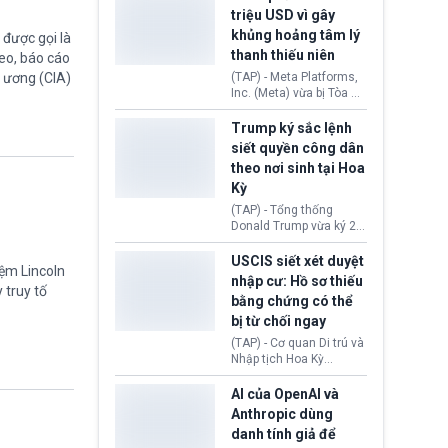
cùng lệnh cấm công
khẳng định chưa có bất
triệu USD vì gây
nghệ gần đây từ phía
kỳ thỏa thuận nào.
khủng hoảng tâm lý
được gọi là
Washington.
Tehran cho rằng, Hoa Kỳ
thanh thiếu niên
chỉ đang dàn dựng “màn
eo, báo cáo
kịch ngoại giao” để xoa
g ương (CIA)
(TAP) - Meta Platforms,
dịu căng thẳng.
Inc. (Meta) vừa bị Tòa án
bang New Mexico yêu
cầu đóng góp 567 triệu
Trump ký sắc lệnh
USD vào một quỹ khắc
siết quyền công dân
phục hậu quả. Quyết
theo nơi sinh tại Hoa
định này diễn ra sau khi
Kỳ
toà xác định, những nền
tảng mạng xã hội
(TAP) - Tổng thống
(Facebook, Instagram)
Donald Trump vừa ký 2
thuộc công ty gây ra
sắc lệnh hành pháp mới
cuộc khủng hoảng sức
nhằm siết chặt chính
USCIS siết xét duyệt
khỏe tâm thần ở thanh
iệm Lincoln
sách quyền công dân
nhập cư: Hồ sơ thiếu
thiếu niên.
 truy tố
theo nơi sinh. Động thái
bằng chứng có thể
diễn ra sau khi Tòa án
bị từ chối ngay
Tối cao Hoa Kỳ
(SCOTUS) hôm 30/7
(TAP) - Cơ quan Di trú và
tuyên bố bác bỏ, ngăn
Nhập tịch Hoa Kỳ
chính quyền thực hiện
(USCIS) vừa thay đổi quy
chính sách này.
trình xét duyệt hồ sơ
AI của OpenAI và
nhập cư, trao quyền cho
Anthropic dùng
viên chức từ chối ngay
danh tính giả để
những đơn không chứng