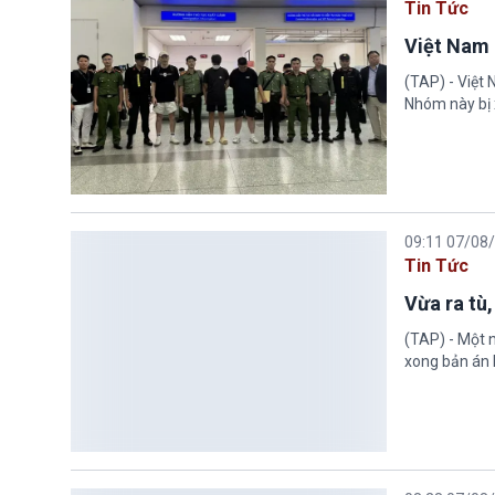
Tin Tức
Việt Nam 
(TAP) - Việt
Nhóm này bị 
09:11 07/08
Tin Tức
Vừa ra tù,
(TAP) - Một n
xong bản án l