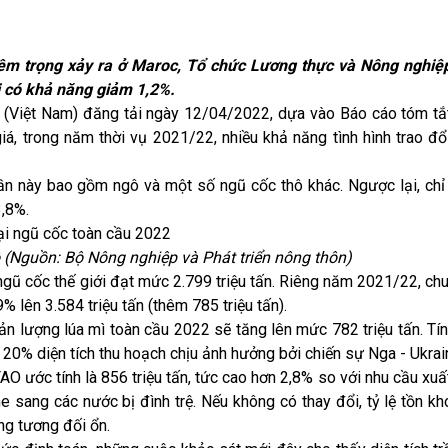
êm trọng xảy ra ở Maroc, Tổ chức Lương thực và Nông nghiệ
i có khả năng giảm 1,2%.
n (Việt Nam) đăng tải ngày 12/04/2022, dựa vào Báo cáo tóm t
á, trong năm thời vụ 2021/22, nhiều khả năng tình hình trao đổ
n này bao gồm ngô và một số ngũ cốc thô khác. Ngược lại, chỉ
3,8%.
 (Nguồn: Bộ Nông nghiệp và Phát triển nông thôn)
gũ cốc thế giới đạt mức 2.799 triệu tấn. Riêng năm 2021/22, ch
9% lên 3.584 triệu tấn (thêm 785 triệu tấn).
 lượng lúa mì toàn cầu 2022 sẽ tăng lên mức 782 triệu tấn. Tín
20% diện tích thu hoạch chịu ảnh hưởng bởi chiến sự
Nga - Ukrai
O ước tính là 856 triệu tấn, tức cao hơn 2,8% so với nhu cầu xuấ
 sang các nước bị đình trệ. Nếu không có thay đổi, tỷ lệ tồn kho
ng tương đối ổn.