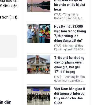
ồng ngô tại
DOJ xem xét lại vụ
thường chưa xác định
hồ phản chiếu bị phá
ể điều kiện
(UAP). Những tài liệu này
hoại
bao gồm hình ảnh,
video, báo cáo từ nhiều
(TAP) - Tổng thống
i Sơn (TH)
cơ quan khác nhau như
Donald Trump tiếp tục
Cục Điều tra Liên bang
cho rằng, hồ phản chiếu
(FBI), Cơ quan Tình báo
trước Đài tưởng niệm
Hoa Kỳ mất 23.000
Trung ương (CIA) và Bộ
Lincoln bị phá hoại. Lãnh
việc làm trong tháng
Ngoại giao (DOS).
đạo Nhà Trắng yêu cầu
7, thị trường lao
Bộ Tư pháp (DOJ) xem
động đang bất ổn?
xét lại quyết định hủy
truy tố những cá nhân bị
(TAP) - Nền kinh tế Hoa
nghi ngờ làm hư hại
Kỳ bất ngờ mất 23.000
công trình.
việc làm vào tháng 7,
cho thấy thị trường lao
Triệt phá hai đường
động có dấu hiệu suy
dây tội phạm xuyên
yếu sau thời gian duy trì
quốc gia, bắt giữ
tương đối ổn định suốt
171 đối tượng
nửa năm 2026.
(TAP) - Từ những lời làm
quen ngọt ngào đến các
“sàn vàng ảo”, bất động
sản trực tuyến cùng
Việt Nam bàn giao 8
đường dây đánh bạc quy
đối tượng bị Interpol
mô lớn, hai tổ chức tội
truy nã đỏ cho Hàn
phạm xuyên quốc gia đã
án dẫn
Quốc
dựng lên mạng lưới hoạt