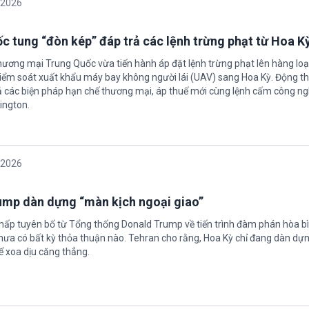
/2026
c tung “đòn kép” đáp trả các lệnh trừng phạt từ Hoa K
hương mại Trung Quốc vừa tiến hành áp đặt lệnh trừng phạt lên hàng loạ
 kiểm soát xuất khẩu máy bay không người lái (UAV) sang Hoa Kỳ. Động th
 các biện pháp hạn chế thương mại, áp thuế mới cùng lệnh cấm công n
ington.
/2026
rump dàn dựng “màn kịch ngoại giao”
chấp tuyên bố từ Tổng thống Donald Trump về tiến trình đàm phán hòa bì
hưa có bất kỳ thỏa thuận nào. Tehran cho rằng, Hoa Kỳ chỉ đang dàn dự
ể xoa dịu căng thẳng.