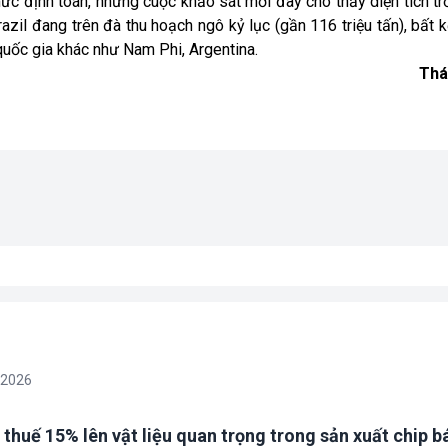
ức định toán, những cuộc khảo sát mới đây cho thấy diện tích tr
zil đang trên đà thu hoạch ngô kỷ lục (gần 116 triệu tấn), bất k
quốc gia khác như Nam Phi, Argentina.
Thá
/2026
 thuế 15% lên vật liệu quan trọng trong sản xuất chip b