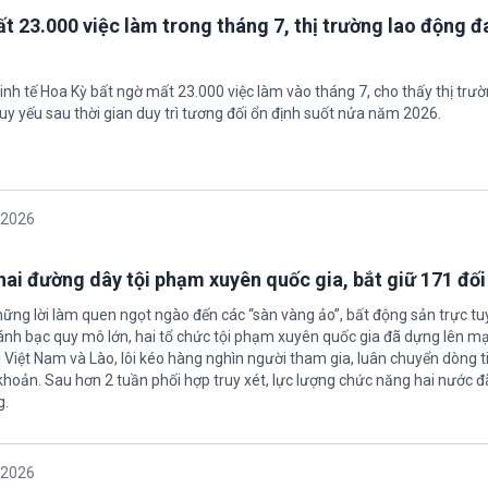
t 23.000 việc làm trong tháng 7, thị trường lao động đ
inh tế Hoa Kỳ bất ngờ mất 23.000 việc làm vào tháng 7, cho thấy thị trư
uy yếu sau thời gian duy trì tương đối ổn định suốt nửa năm 2026.
/2026
 hai đường dây tội phạm xuyên quốc gia, bắt giữ 171 đố
hững lời làm quen ngọt ngào đến các “sàn vàng ảo”, bất động sản trực t
nh bạc quy mô lớn, hai tổ chức tội phạm xuyên quốc gia đã dựng lên mạ
 Việt Nam và Lào, lôi kéo hàng nghìn người tham gia, luân chuyển dòng t
 khoản. Sau hơn 2 tuần phối hợp truy xét, lực lượng chức năng hai nước đ
g.
/2026