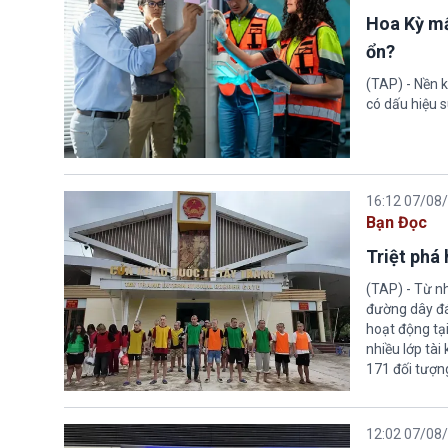
Hoa Kỳ mấ
ổn?
(TAP) - Nền k
có dấu hiệu s
16:12 07/08
Bạn Đọc
Triệt phá
(TAP) - Từ n
đường dây đá
hoạt động tại
nhiều lớp tài
171 đối tượn
12:02 07/08