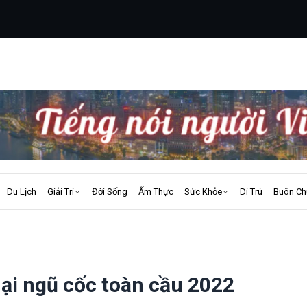
Du Lịch
Giải Trí
Đời Sống
Ẩm Thực
Sức Khỏe
Di Trú
Buôn Ch
ại ngũ cốc toàn cầu 2022