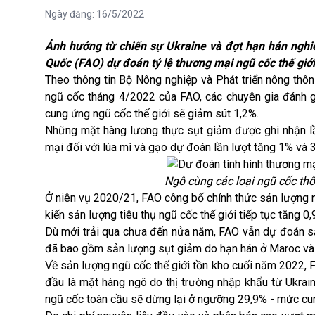
Ngày đăng:
16/5/2022
Ảnh hưởng từ chiến sự Ukraine và đợt hạn hán nghi
Quốc (FAO) dự đoán tỷ lệ thương mại ngũ cốc thế giớ
Theo thông tin Bộ Nông nghiệp và Phát triển nông thô
ngũ cốc tháng 4/2022 của FAO, các chuyên gia đánh gi
cung ứng ngũ cốc thế giới sẽ giảm sút 1,2%.
Những mặt hàng
lương thực
sụt giảm được ghi nhận lầ
mại đối với lúa mì và gạo dự đoán lần lượt tăng 1% và 
Ngô cùng các loại ngũ cốc thô
Ở niên vụ 2020/21,
FAO
công bố chính thức sản lượng n
kiến sản lượng tiêu thụ ngũ cốc thế giới tiếp tục tăng 0,
Dù mới trải qua chưa đến nửa năm, FAO vẫn dự đoán sản
đã bao gồm sản lượng sụt giảm do hạn hán ở Maroc và 
Về sản lượng ngũ cốc thế giới tồn kho cuối năm 2022, FA
đầu là mặt hàng ngô do thị trường nhập khẩu từ Ukraine
ngũ cốc toàn cầu sẽ dừng lại ở ngưỡng 29,9% - mức cu