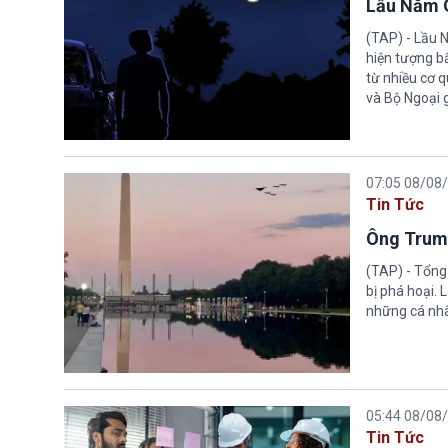
Lầu Năm G
(TAP) - Lầu 
hiện tượng b
từ nhiều cơ 
và Bộ Ngoại 
07:05 08/08
Tin Tức
Ông Trump
(TAP) - Tổng
bị phá hoại.
những cá nhâ
05:44 08/08
Tin Tức