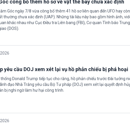
óc công bố thêm hồ sơ về vật thể bay chưa xác định
Năm Góc ngày 7/8 vừa công bố thêm 41 hồ sơ liên quan đến UFO hay còn 
ất thường chưa xác định (UAP). Những tài liệu này bao gồm hình ảnh, vid
quan khác nhau như Cục Điều tra Liên bang (FBI), Cơ quan Tình báo Trun
giao (DOS).
/2026
 yêu cầu DOJ xem xét lại vụ hồ phản chiếu bị phá hoại
 thống Donald Trump tiếp tục cho rằng, hồ phản chiếu trước Đài tưởng n
 Lãnh đạo Nhà Trắng yêu cầu Bộ Tư pháp (DOJ) xem xét lại quyết định hủy
n bị nghi ngờ làm hư hại công trình.
/2026