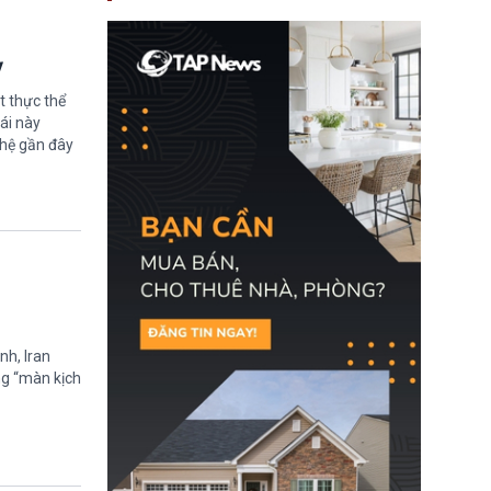
nay, người mắc viêm
gan B hoặc viêm gan C
sẽ không còn bị mặc
định không đáp ứng tiêu
ỳ
chuẩn sức khỏe chỉ vì
chi phí điều trị khi nộp hồ
t thực thể
sơ xin visa cư trú.
ái này
ghệ gần đây
nh, Iran
ng “màn kịch