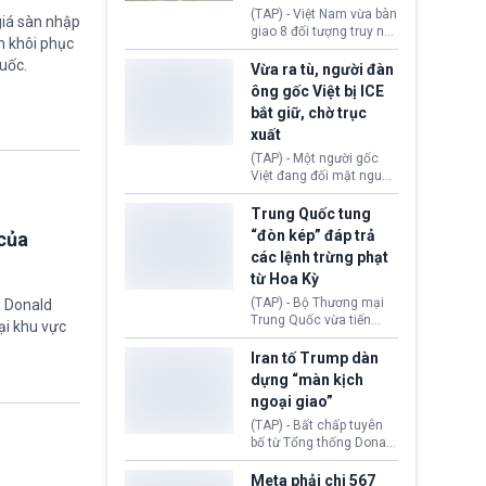
động tại Việt Nam và
(TAP) - Việt Nam vừa bàn
giá sàn nhập
Lào, lôi kéo hàng nghìn
giao 8 đối tượng truy nã
m khôi phục
người tham gia, luân
đỏ Interpol cho lực lượng
chuyển dòng tiền qua
uốc.
chức năng Hàn Quốc.
Vừa ra tù, người đàn
nhiều lớp tài khoản. Sau
Nhóm này bị xác định
ông gốc Việt bị ICE
hơn 2 tuần phối hợp truy
lừa đảo 619 nạn nhân,
bắt giữ, chờ trục
xét, lực lượng chức năng
chiếm đoạt hơn 17,7 tỷ
hai nước đã bắt giữ 171
xuất
KRW.
đối tượng.
(TAP) - Một người gốc
Việt đang đối mặt nguy
cơ bị trục xuất khỏi Hoa
Kỳ sau khi đã chấp hành
Trung Quốc tung
xong bản án liên quan
“đòn kép” đáp trả
của
đến tội ác từ hơn 30
các lệnh trừng phạt
năm trước tại California.
từ Hoa Kỳ
(TAP) - Bộ Thương mại
g Donald
Trung Quốc vừa tiến
ại khu vực
hành áp đặt lệnh trừng
phạt lên hàng loạt thực
Iran tố Trump dàn
thể và siết chặt kiểm
dựng “màn kịch
soát xuất khẩu máy bay
ngoại giao”
không người lái (UAV)
sang Hoa Kỳ. Động thái
(TAP) - Bất chấp tuyên
này nhằm đáp trả các
bố từ Tổng thống Donald
biện pháp hạn chế
Trump về tiến trình đàm
thương mại, áp thuế mới
phán hòa bình, Iran
Meta phải chi 567