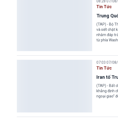
08:28 07/08
Tin Tức
Trung Quố
(TAP) - Bộ T
và siết chặt
nhằm đáp trả
từ phía Wash
07:03 07/08
Tin Tức
Iran tố T
(TAP) - Bất 
khẳng định c
ngoại giao” đ