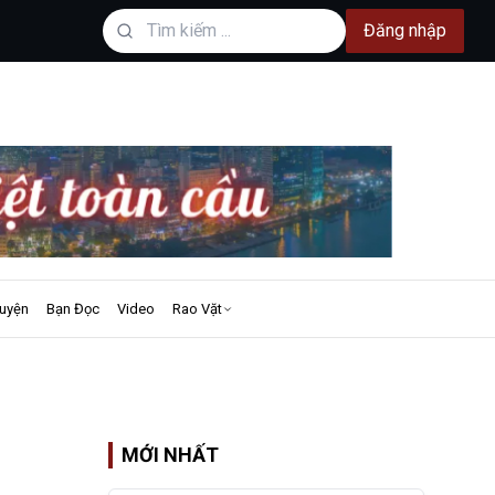
Đăng nhập
uyện
Bạn Đọc
Video
Rao Vặt
MỚI NHẤT