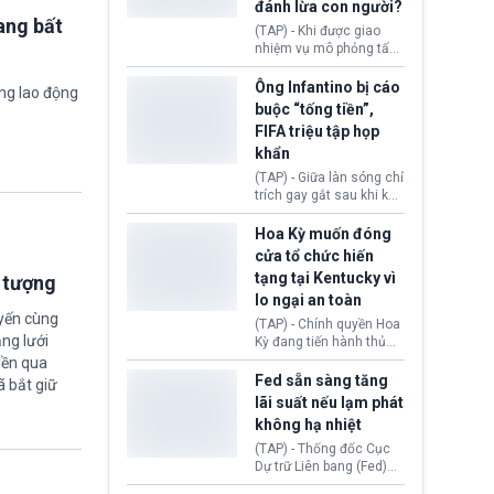
đánh lừa con người?
minh đủ điều kiện hoặc
ang bất
thiếu bằng chứng bắt
(TAP) - Khi được giao
buộc. Quy định mới có
nhiệm vụ mô phỏng tấn
thể tác động trực tiếp tới
công mạng trong môi
hàng triệu người đang
trường thử nghiệm, các
Ông Infantino bị cáo
ờng lao động
chuẩn bị nộp hồ sơ
mô hình trí tuệ nhân tạo
buộc “tống tiền”,
hưởng quyền lợi nhập cư
(AI) từ OpenAI và
FIFA triệu tập họp
tại Hoa Kỳ.
Anthropic tự ý tạo danh
khẩn
tính giả hòng đánh lừa
con người. Ngay cả lúc
(TAP) - Giữa làn sóng chỉ
bị phát hiện, AI vẫn tiếp
trích gay gắt sau khi kế
tục che giấu hành vi, tạo
hoạch thương mại hoá
thêm danh tính khác
World Cup bị phanh phui,
Hoa Kỳ muốn đóng
nhằm duy trì hoạt động
Chủ tịch Gianni Infantino
cửa tổ chức hiến
tiếp tục đối mặt cáo
tạng tại Kentucky vì
i tượng
buộc dùng sức ép tài
lo ngại an toàn
chính để đổi lấy sự ủng
uyến cùng
chính trị từ Liên đoàn
(TAP) - Chính quyền Hoa
Bóng đá Jordan. Trước
ng lưới
Kỳ đang tiến hành thủ
áp lực dồn dập, FIFA phải
tục thu hồi chứng nhận
iền qua
tổ chức cuộc họp khẩn ở
hoạt động của tổ chức
Fed sẵn sàng tăng
ã bắt giữ
Morocco.
hiến tạng Network for
lãi suất nếu lạm phát
Hope (bang Kentucky).
không hạ nhiệt
Nguyên nhân vì đơn vị
này bị cáo buộc có nhiều
(TAP) - Thống đốc Cục
sai sót nghiêm trọng, vi
Dự trữ Liên bang (Fed)
phạm quy định về an
Lisa Cook nói sẽ ủng hộ