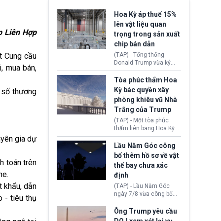
Hoa Kỳ áp thuế 15%
lên vật liệu quan
p Liên Hợp
trọng trong sản xuất
chip bán dẫn
ắt Cung cầu
(TAP) - Tổng thống
Donald Trump vừa ký
i, mua bán,
sắc lệnh áp thuế bổ
sung 15% cùng cơ chế
Tòa phúc thẩm Hoa
giá sàn nhập khẩu
Kỳ bác quyền xây
 số thương
nghiêm ngặt đối với
phòng khiêu vũ Nhà
polysilicon và các sản
Trắng của Trump
phẩm hạ nguồn. Quyết
định này nhằm khôi
(TAP) - Một tòa phúc
phục chuỗi cung ứng
thẩm liên bang Hoa Kỳ
công nghệ, năng lượng
vừa phán quyết, chính
uyên gia dự
mặt trời nội địa trước sự
quyền Tổng thống
Lầu Năm Góc công
thống trị của Trung
Donald Trump không có
bố thêm hồ sơ về vật
Quốc.
quyền tự ý xây phòng
h toán trên
thể bay chưa xác
khiêu vũ mới rộng
ne
.
định
khoảng 90.000 feet
vuông tại khu vực Cánh
t khẩu, dẫn
(TAP) - Lầu Năm Góc
Đông Nhà Trắng.
ngày 7/8 vừa công bố
 - tiêu thụ
thêm 41 hồ sơ liên quan
đến UFO hay còn được
Ông Trump yêu cầu
gọi là hiện tượng bất