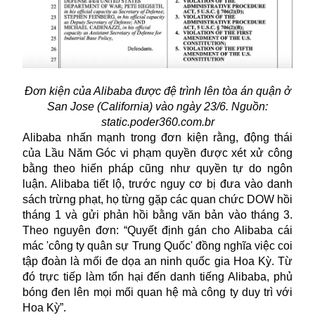
Đơn kiện của Alibaba được đệ trình lên tòa án quận ở
San Jose (California) vào ngày 23/6. Nguồn:
static.poder360.com.br
Alibaba
nhấn mạnh trong đơn kiện rằng, động thái
của Lầu Năm Góc vi phạm quyền được xét xử công
bằng theo hiến pháp cũng như quyền tự do ngôn
luận. Alibaba tiết lộ, trước nguy cơ bị đưa vào danh
sách trừng phạt, họ từng gặp các quan chức DOW hồi
tháng 1 và gửi phản hồi bằng văn bản vào tháng 3.
Theo nguyên đơn: “Quyết định gán cho Alibaba cái
mác 'công ty quân sự Trung Quốc' đồng nghĩa việc coi
tập đoàn là mối đe dọa an ninh quốc gia Hoa Kỳ. Từ
đó trực tiếp làm tổn hại đến danh tiếng Alibaba, phủ
bóng đen lên mọi mối quan hệ mà công ty duy trì với
Hoa Kỳ”.