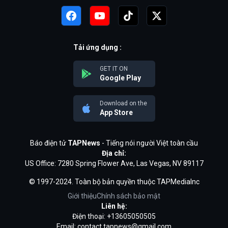
Tải ứng dụng :
GET IT ON
Google Play
Download on the
App Store
Báo điện tử
TAPNews
- Tiếng nói người Việt toàn cầu
Địa chỉ:
US Office: 7280 Spring Flower Ave, Las Vegas, NV 89117
© 1997-2024. Toàn bộ bản quyền thuộc TAPMediaInc
Giới thiệu
Chính sách bảo mật
Liên hệ:
Điện thoại: +13605050505
Email:
contact.tapnews@gmail.com