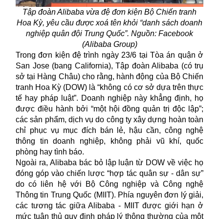
Tập đoàn Alibaba vừa đệ đơn kiện Bộ Chiến tranh
Hoa Kỳ, yêu cầu được xoá tên khỏi “danh sách doanh
nghiệp quân đội Trung Quốc”. Nguồn: Facebook
(Alibaba Group)
Trong đơn kiện đệ trình ngày 23/6 tại Tòa án quận ở
San Jose (bang California), Tập đoàn Alibaba (có trụ
sở tại Hàng Châu) cho rằng, hành động của Bộ Chiến
tranh Hoa Kỳ (DOW) là “không có cơ sở dựa trên thực
tế hay pháp luật”. Doanh nghiệp này khẳng định, họ
được điều hành bởi “một hội đồng quản trị độc lập”;
các sản phẩm, dịch vụ do công ty xây dựng hoàn toàn
chỉ phục vụ mục đích bán lẻ, hậu cần, công nghệ
thông tin doanh nghiệp, không phải vũ khí, quốc
phòng hay tình báo.
Ngoài ra, Alibaba bác bỏ lập luận từ DOW về việc họ
đóng góp vào chiến lược “hợp tác quân sự - dân sự”
do có liên hệ với Bộ Công nghiệp và Công nghệ
Thông tin Trung Quốc (MIIT). Phía nguyên đơn lý giải,
các tương tác giữa Alibaba - MIIT được giới hạn ở
mức tuân thủ quy định pháp lý thông thường của một