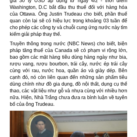
giá 30 tỷ USD áp dụng từ ngày 4/2 - thời điểm
Washington, D.C bắt đầu thu thuế đối với hàng hóa
của Ottawa. Ông Justin Trudeau cho biết, phần thuế
quan còn lại sẽ có hiệu lực trong khoảng 03 tuần để
cho phép các công ty và chuỗi cung ứng nước này tìm
kiếm giải pháp thay thế.
Truyền thông trong nước (NBC News) cho biết, biện
pháp tăng thuế của Canada sẽ có phạm vi rộng lớn,
bao gồm các mặt hàng tiêu dùng hàng ngày như bia,
rượu vang, rượu bourbon, trái cây, nước ép trái cây
cùng với rau, nước hoa, quần áo và giày dép. Bên
cạnh đó, nó còn liên quan đến những sản phẩm tiêu
dùng chính như đồ gia dụng, đồ nội thất, dụng cụ thể
thao, các vật liệu như gỗ và nhựa cùng với nhiều hơn
nữa. Hiện, Nhà Trắng chưa đưa ra bình luận về tuyên
bố của ông Trudeau.