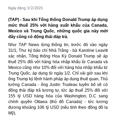
Ngày đăng:
3/2/2025
(TAP) - Sau khi
Tổng thống Donald Trump áp dụng
mức thuế 25% với hàng xuất khẩu của Canada,
Mexico và Trung Quốc, những quốc gia này mới
đây cũng có động thái đáp trả.
Như TAP News từng thông tin, trước đó vào ngày
31/1, Thư ký báo chí Nhà Trắng - bà Karoline Leavitt
xác nhận, Tổng thống Hoa Kỳ Donald Trump sẽ áp
thuế 25% đối với hàng hóa nhập khẩu từ Canada và
Mexico cũng như 10% đối với hàng hóa nhập khẩu từ
Trung Quốc, áp dụng từ ngày 1/2. Chỉ vài giờ sau khi
ông Trump ký lệnh hành pháp áp dụng
thuế
quan, Thủ
tướng Canada - ông Justin Trudeau tuyên bố sẽ có
động thái đáp trả tương tự, tức áp thuế 25% đối với
155 tỷ USD hàng hóa của Washington, D.C sang
chính quyền Ottawa (thủ đô Canada) - tức tương
đương khoảng 106 tỷ USD (nếu tính theo đồng đô la
Mỹ).