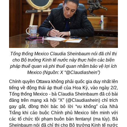
Tổng thống Mexico Claudia Sheinbaum nói đã chỉ thị
cho Bộ trưởng Kinh tế nước này thực hiện các biện
pháp thuế quan và phi thuế quan nhằm bảo vệ lợi ích
Mexico (Nguồn: X “@Claudiashein”)
Chính quyền Ottawa không phải quốc gia duy nhất lên
tiếng về động thái áp thuế của Hoa Kỳ, vào ngày 2/2,
Tổng thống Mexico - bà Claudia Sheinbaum đã có bài
đăng trên mạng xã hội “X” (@Claudiashein) chỉ trích
gay gắt, đồng thời bác bỏ lời “vu khống” của Nhà
Trắng khi cáo buộc Chính phủ Mexico liên minh với
các tổ chức tội phạm buôn bán fentanyl (ma túy). Bà
Sheinbaum nói đã chỉ thị cho Bộ trưởng Kinh tế nước