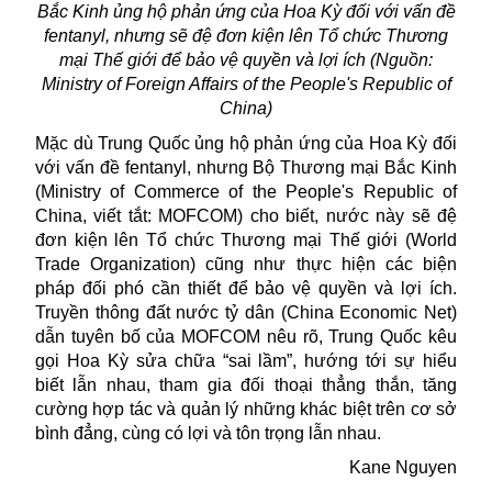
Bắc Kinh ủng hộ phản ứng của Hoa Kỳ đối với vấn đề
fentanyl, nhưng sẽ đệ đơn kiện lên Tổ chức Thương
mại Thế giới để bảo vệ quyền và lợi ích (Nguồn:
Ministry of Foreign Affairs of the People's Republic of
China)
Mặc dù Trung Quốc ủng hộ phản ứng của Hoa Kỳ đối
với vấn đề fentanyl, nhưng Bộ Thương mại Bắc Kinh
(Ministry of Commerce of the People's Republic of
China, viết tắt: MOFCOM) cho biết, nước này sẽ đệ
đơn kiện lên Tổ chức Thương mại Thế giới (World
Trade Organization) cũng như thực hiện các biện
pháp đối phó cần thiết để bảo vệ quyền và lợi ích.
Truyền thông đất nước tỷ dân (China Economic Net)
dẫn tuyên bố của MOFCOM nêu rõ, Trung Quốc kêu
gọi Hoa Kỳ sửa chữa “sai lầm”, hướng tới sự hiểu
biết lẫn nhau, tham gia đối thoại thẳng thắn, tăng
cường hợp tác và quản lý những khác biệt trên cơ sở
bình đẳng, cùng có lợi và tôn trọng lẫn nhau.
Kane Nguyen