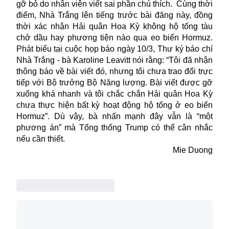
gỡ bỏ do nhân viên viết sai phần chú thích. Cùng thời
điểm, Nhà Trắng lên tiếng trước bài đăng này, đồng
thời xác nhận Hải quân Hoa Kỳ không hộ tống tàu
chở dầu hay phương tiện nào qua
eo biển Hormuz
.
Phát biểu tại cuộc họp báo ngày 10/3, Thư ký báo chí
Nhà Trắng - bà Karoline Leavitt nói rằng: “Tôi đã nhận
thông báo về bài viết đó, nhưng tôi chưa trao đổi trực
tiếp với Bộ trưởng Bộ Năng lượng. Bài viết được gỡ
xuống khá nhanh và tôi chắc chắn Hải quân Hoa Kỳ
chưa thực hiện bất kỳ hoạt động hộ tống ở eo biển
Hormuz”. Dù vậy, bà nhấn mạnh đây vẫn là “một
phương án” mà Tổng thống Trump có thể cân nhắc
nếu cần thiết.
Mie Duong