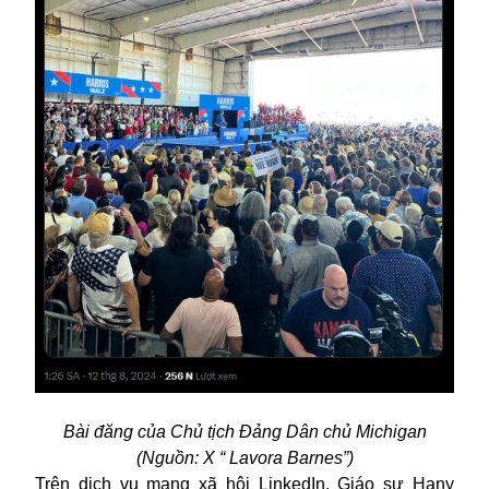
Bài đăng của
C
hủ tịch Đảng Dân chủ Michigan
(Nguồn: X “ Lavora Barnes”)
Trên dịch vụ mạng xã hội LinkedIn, Giáo sư Hany