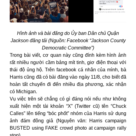
Hình ảnh và bài đăng do Ủy ban Dân chủ Quận
Jackson đăng tải (Nguồn: Facebook “Jackson County
Democratic Committee”)
Trong bài viết, cơ quan này cũng đính kèm hình ảnh
rất nhiều người cầm bảng mít tinh, giơ điện thoại với
thái độ ủng hộ. Trên facebook cá nhân của mình, bà
Harris cũng đã có bài đăng vào ngày 11/8, cho biết đã
hoàn tất chuyến đi đến nhiều địa phương, xác nhận
có Michigan.
Vụ việc trên sẽ chẳng có gì đáng nói nếu như không
xuất hiện một tài khoản “X” (Twitter cũ) tên “Chuck
Calles” lên tiếng “bóc phốt” nhóm của Harris sử dụng
ảnh đám đông giả (Nguyên văn: Harris campaign
BUSTED using FAKE crowd photo at campaign rally
stop).