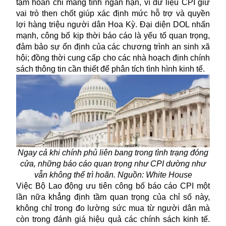
tạm hoãn chỉ mang tính ngắn hạn, vì dữ liệu CPI giữ
vai trò then chốt giúp xác định mức hỗ trợ và quyền
lợi hàng triệu người dân Hoa Kỳ. Đại diện DOL nhấn
mạnh, công bố kịp thời báo cáo là yếu tố quan trọng,
đảm bảo sự ổn định của các chương trình an sinh xã
hội; đồng thời cung cấp cho các nhà hoạch định chính
sách thông tin cần thiết để phân tích tình hình kinh tế.
Ngay cả khi chính phủ liên bang trong tình trạng đóng
cửa, những báo cáo quan trọng như CPI dường như
vẫn không thể trì hoãn. Nguồn: White House
Việc Bộ Lao động ưu tiên công bố báo cáo CPI một
lần nữa khẳng định tầm quan trọng của chỉ số này,
không chỉ trong đo lường sức mua từ người dân mà
còn trong đánh giá hiệu quả các chính sách kinh tế.