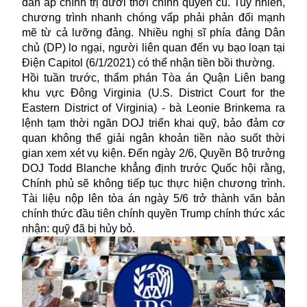
đàn áp chính trị dưới thời chính quyền cũ. Tuy nhiên,
chương trình nhanh chóng vấp phải phản đối mạnh
mẽ từ cả lưỡng đảng. Nhiều nghị sĩ phía đảng Dân
chủ (DP) lo ngại, người liên quan đến vụ bạo loạn tại
Điện Capitol (6/1/2021) có thể nhận tiền bồi thường.
Hồi tuần trước, thẩm phán Tòa án Quận Liên bang
khu vực Đông Virginia (U.S. District Court for the
Eastern District of Virginia) - bà Leonie Brinkema ra
lệnh tạm thời ngăn DOJ triển khai quỹ, bảo đảm cơ
quan không thể giải ngân khoản tiền nào suốt thời
gian xem xét vụ kiện. Đến ngày 2/6, Quyền Bộ trưởng
DOJ Todd Blanche khẳng định trước Quốc hội rằng,
Chính phủ sẽ không tiếp tục thực hiện chương trình.
Tài liệu nộp lên tòa án ngày 5/6 trở thành văn bản
chính thức đầu tiên chính quyền Trump chính thức xác
nhận: quỹ đã bị hủy bỏ.