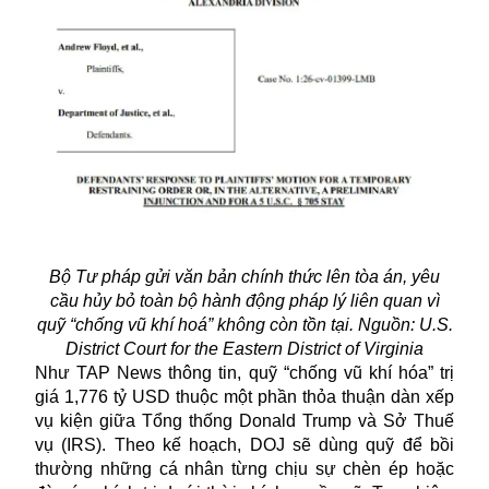
Bộ Tư pháp gửi văn bản chính thức lên tòa án, yêu
cầu hủy bỏ toàn bộ hành động pháp lý liên quan vì
quỹ “chống vũ khí hoá” không còn tồn tại. Nguồn: U.S.
District Court for the Eastern District of Virginia
Như TAP News thông tin, quỹ “chống vũ khí hóa” trị
giá 1,776 tỷ USD thuộc một phần thỏa thuận dàn xếp
vụ kiện giữa Tổng thống Donald Trump và Sở Thuế
vụ (IRS). Theo kế hoạch, DOJ sẽ dùng quỹ để bồi
thường những cá nhân từng chịu sự chèn ép hoặc