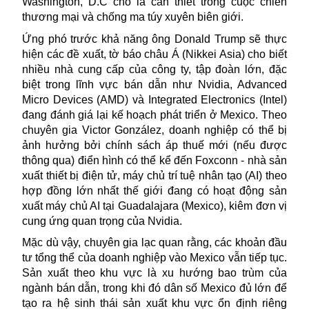
Washington, D.C cho là cần thiết trong cuộc chiến
thương mại và chống ma túy xuyên biên giới.
Ứng phó trước khả năng ông Donald Trump sẽ thực
hiện các đề xuất, tờ báo châu Á (Nikkei Asia) cho biết
nhiều nhà cung cấp của công ty, tập đoàn lớn, đặc
biệt trong lĩnh vực bán dẫn như Nvidia, Advanced
Micro Devices (AMD) và Integrated Electronics (Intel)
đang đánh giá lại kế hoạch phát triển ở Mexico. Theo
chuyên gia Victor González, doanh nghiệp có thể bị
ảnh hưởng bởi chính sách áp thuế mới (nếu được
thông qua) điển hình có thể kể đến Foxconn - nhà sản
xuất thiết bị điện tử, máy chủ trí tuệ nhân tạo (AI) theo
hợp đồng lớn nhất thế giới đang có hoạt động sản
xuất máy chủ AI tại Guadalajara (Mexico), kiêm đơn vị
cung ứng quan trọng của Nvidia.
Mặc dù vậy, chuyên gia lạc quan rằng, các khoản đầu
tư tổng thể của doanh nghiệp vào Mexico vẫn tiếp tục.
Sản xuất theo khu vực là xu hướng bao trùm của
ngành bán dẫn, trong khi đó dân số Mexico đủ lớn để
tạo ra hệ sinh thái sản xuất khu vực ổn định riêng