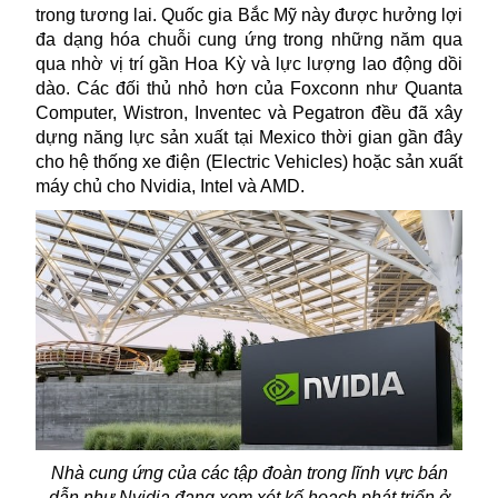
trong tương lai. Quốc gia Bắc Mỹ này được hưởng lợi
đa dạng hóa chuỗi cung ứng trong những năm qua
qua nhờ vị trí gần Hoa Kỳ và lực lượng lao động dồi
dào. Các đối thủ nhỏ hơn của Foxconn như Quanta
Computer, Wistron, Inventec và Pegatron đều đã xây
dựng năng lực sản xuất tại Mexico thời gian gần đây
cho hệ thống xe điện (Electric Vehicles) hoặc sản xuất
máy chủ cho Nvidia, Intel và AMD.
Nhà cung ứng của các tập đoàn trong lĩnh vực bán
dẫn như Nvidia đang xem xét kế hoạch phát triển ở