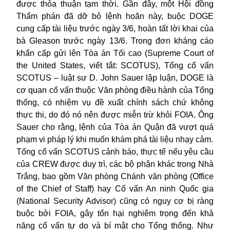
được thỏa thuận tạm thời. Gần đây, một Hội đồng
Thẩm phán đã dỡ bỏ lệnh hoãn này, buộc DOGE
cung cấp tài liệu trước ngày 3/6, hoàn tất lời khai của
bà Gleason trước ngày 13/6. Trong đơn kháng cáo
khẩn cấp gửi lên Tòa án Tối cao (Supreme Court of
the United States, viết tắt: SCOTUS), Tổng cố vấn
SCOTUS – luật sư D. John Sauer lập luận, DOGE là
cơ quan cố vấn thuộc Văn phòng điều hành của Tổng
thống, có nhiệm vụ đề xuất chính sách chứ không
thực thi, do đó nó nên được miễn trừ khỏi FOIA. Ông
Sauer cho rằng, lệnh của Tòa án Quận đã vượt quá
phạm vi pháp lý khi muốn khám phá tài liệu nhạy cảm.
Tổng cố vấn SCOTUS cảnh báo, thực tế nếu yêu cầu
của CREW được duy trì, các bộ phận khác trong Nhà
Trắng, bao gồm Văn phòng Chánh văn phòng (Office
of the Chief of Staff) hay Cố vấn An ninh Quốc gia
(National Security Advisor) cũng có nguy cơ bị ràng
buộc bởi FOIA, gây tổn hại nghiêm trọng đến khả
năng cố vấn tự do và bí mật cho Tổng thống. Như