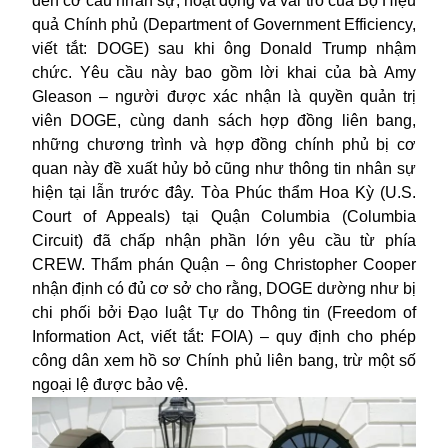
đến cơ cấu nhân sự, hoạt động và vai trò của Bộ Hiệu
quả Chính phủ (Department of Government Efficiency,
viết tắt: DOGE) sau khi ông Donald Trump nhậm
chức. Yêu cầu này bao gồm lời khai của bà Amy
Gleason – người được xác nhận là quyền quản trị
viên DOGE, cùng danh sách hợp đồng liên bang,
những chương trình và hợp đồng chính phủ bị cơ
quan này đề xuất hủy bỏ cũng như thông tin nhân sự
hiện tại lẫn trước đây. Tòa Phúc thẩm Hoa Kỳ (U.S.
Court of Appeals) tại Quận Columbia (Columbia
Circuit) đã chấp nhận phần lớn yêu cầu từ phía
CREW. Thẩm phán Quận – ông Christopher Cooper
nhận định có đủ cơ sở cho rằng, DOGE dường như bị
chi phối bởi Đạo luật Tự do Thông tin (Freedom of
Information Act, viết tắt: FOIA) – quy định cho phép
công dân xem hồ sơ Chính phủ liên bang, trừ một số
ngoại lệ được bảo vệ.