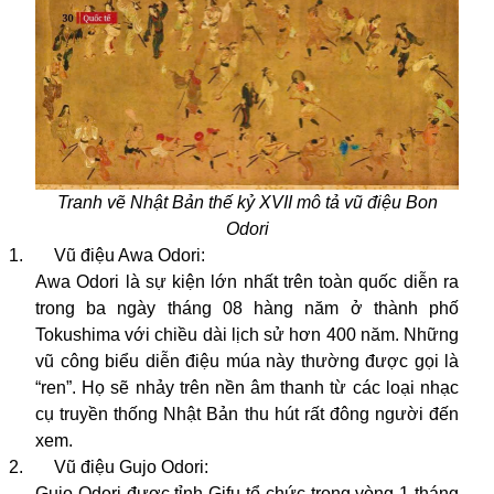
Tranh vẽ Nhật Bản thế kỷ XVII mô tả vũ điệu Bon
Odori
1.
Vũ điệu Awa Odori:
Awa Odori là sự kiện lớn nhất trên toàn quốc diễn ra
trong ba ngày tháng 08 hàng năm ở thành phố
Tokushima với chiều dài lịch sử hơn 400 năm. Những
vũ công biểu diễn điệu múa này thường được gọi là
“ren”. Họ sẽ nhảy trên nền âm thanh từ các loại nhạc
cụ truyền thống Nhật Bản thu hút rất đông người đến
xem.
2.
Vũ điệu Gujo Odori:
Gujo Odori được tỉnh Gifu tổ chức trong vòng 1 tháng