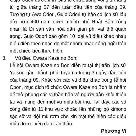
từ giữa tháng 07 đến tuần đầu tiên của tháng 09.
Tương tự Awa Odori, Gujo Odori tự hào có lịch sử lâu
đời hơn 400 năm được chính phủ Nhật Bản công
nhận là Di sản văn hóa dân gian phi vật thể quan
trọng. Gujo Odori bao gồm 10 loại vũ điệu khác nhau
biểu diễn theo nhạc do một nhóm nhạc công ngồi trên
một chiếc kiệu thực hiện.
3.
Vũ điệu Owara Kaze no Bon:
Lễ hội Owara Kaze no Bon diễn ra tại thị trấn lịch sử
Yatsuo gần thành phố Toyama trong 3 ngày đầu tiên
của tháng 09. Khác với các vũ điệu khác trong lễ hội
Obon, mục đích tổ chức Owara Kaze no Bon là nhằm
để thờ phụng các vị thần bảo vệ người dân khỏi thiên
tai và mang đến một vụ mùa bội thu. Tại đây, các vũ
công đến từ 11 khu vực khoác lên những bộ kimono
sặc sỡ và đội mũ rơm che kín mặt thể hiện các điệu
múa được biên đạo cẩn thận.
Phương Vi