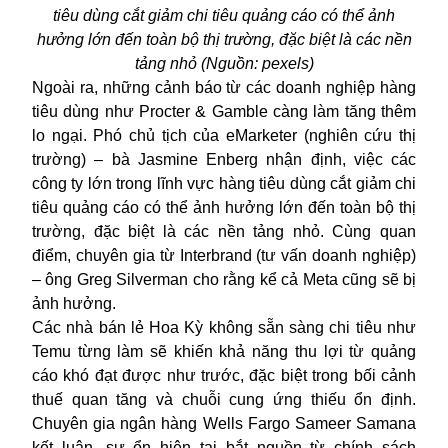
tiêu dùng cắt giảm chi tiêu quảng cáo có thể ảnh
hưởng lớn đến toàn bộ thị trường, đặc biệt là các nền
tảng nhỏ (Nguồn: pexels)
Ngoài ra, những cảnh báo từ các doanh nghiệp hàng
tiêu dùng như Procter & Gamble càng làm tăng thêm
lo ngại. Phó chủ tịch của eMarketer (nghiên cứu thị
trường) – bà Jasmine Enberg nhận định, việc các
công ty lớn trong lĩnh vực hàng tiêu dùng cắt giảm chi
tiêu quảng cáo có thể ảnh hưởng lớn đến toàn bộ thị
trường, đặc biệt là các nền tảng nhỏ. Cùng quan
điểm, chuyên gia từ Interbrand (tư vấn doanh nghiệp)
– ông Greg Silverman cho rằng kể cả Meta cũng sẽ bị
ảnh hưởng.
Các nhà bán lẻ Hoa Kỳ không sẵn sàng chi tiêu như
Temu từng làm sẽ khiến khả năng thu lợi từ quảng
cáo khó đạt được như trước, đặc biệt trong bối cảnh
thuế quan tăng và chuỗi cung ứng thiếu ổn định.
Chuyên gia ngân hàng Wells Fargo Sameer Samana
kết luận, sự ổn hiện tại bắt nguồn từ chính sách