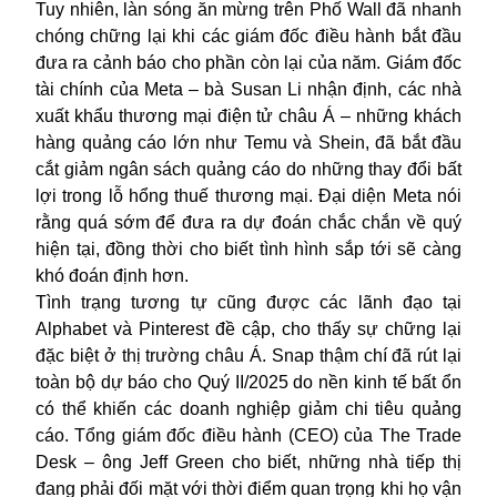
Tuy nhiên, làn sóng ăn mừng trên Phố Wall đã nhanh
chóng chững lại khi các giám đốc điều hành bắt đầu
đưa ra cảnh báo cho phần còn lại của năm. Giám đốc
tài chính của Meta – bà Susan Li nhận định, các nhà
xuất khẩu thương mại điện tử châu Á – những khách
hàng quảng cáo lớn như Temu và Shein, đã bắt đầu
cắt giảm ngân sách quảng cáo do những thay đổi bất
lợi trong lỗ hổng thuế thương mại. Đại diện Meta nói
rằng quá sớm để đưa ra dự đoán chắc chắn về quý
hiện tại, đồng thời cho biết tình hình sắp tới sẽ càng
khó đoán định hơn.
Tình trạng tương tự cũng được các lãnh đạo tại
Alphabet và Pinterest đề cập, cho thấy sự chững lại
đặc biệt ở thị trường châu Á. Snap thậm chí đã rút lại
toàn bộ dự báo cho Quý II/2025 do nền kinh tế bất ổn
có thể khiến các doanh nghiệp giảm chi tiêu quảng
cáo. Tổng giám đốc điều hành (CEO) của The Trade
Desk – ông Jeff Green cho biết, những nhà tiếp thị
đang phải đối mặt với thời điểm quan trọng khi họ vận