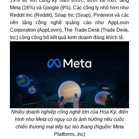
19% so với cùng kỳ năm trước, vượt xa mức tăng
Meta (16%) và Google (9%). Các công ty nhỏ hơn như
Reddit Inc (Reddit), Snap Inc (Snap), Pinterest và các
nền tảng công nghệ quảng cáo như AppLovin
Corporation (AppLovin), The Trade Desk (Trade Desk,
Inc) cũng công bố kết quả kinh doanh đáng khích lệ.
Nhiều doanh nghiệp công nghệ lớn của Hoa Kỳ, điển
hình như Meta có nguy cơ bị ảnh hưởng nếu cuộc
chiến thương mại tiếp tục leo thang (Nguồn: Meta
Platforms, Inc)