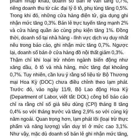
phẩm nhập khẩu, doanh số bán lẻ vẫn tăng 0,7%,
riêng doanh thu từ các đại lý ô tô, phụ tùng tăng 0,5%.
Trong khi đó, những cửa hàng điện tử, gia dụng ghi
nhận mức tăng 0,3%. Bán lẻ trực tuyến tăng mạnh 2%
và cửa hàng quần áo cùng phụ kiện tăng 1%. Đồng
thời, doanh số tại nhà hàng - lĩnh vực dịch vụ duy nhất
nêu trong báo cáo, ghi nhận mức tăng 0,7%. Ngược
lại, doanh số bán ở cửa hàng đồ nội thất giảm 0,3%.
Thậm chí khi loại trừ nhóm ngành biến động như
xăng dầu, ô tô và nhà hàng, mức tăng đạt khoảng
0,7%. Tuy nhiên, cần lưu ý rằng số liệu từ Bộ Thương
mại Hoa Kỳ (DOC) chưa điều chỉnh theo lạm phát.
Trước đó, vào ngày 11/9, Bộ Lao động Hoa Kỳ
(Department of Labor, viết tắt: DOL) công bố báo cáo
chỉ ra rằng chỉ số giá tiêu dùng (CPI) tháng 8 tăng
0,4% so với tháng trước và tăng 2,9% so với cùng kỳ
năm ngoái. Quan trọng hơn, lạm phát lõi (loại trừ thực
phẩm và năng lượng) vẫn duy trì ở mức cao 3,1%.
Như vậy, mặc dù doanh số bán lẻ ghi nhận mức tăng,