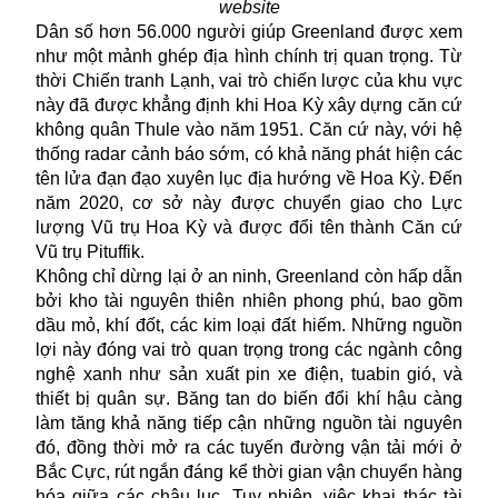
website
Dân số hơn 56.000 người giúp Greenland được xem
như một mảnh ghép địa hình chính trị quan trọng. Từ
thời Chiến tranh Lạnh, vai trò chiến lược của khu vực
này đã được khẳng định khi Hoa Kỳ xây dựng căn cứ
không quân Thule vào năm 1951. Căn cứ này, với hệ
thống radar cảnh báo sớm, có khả năng phát hiện các
tên lửa đạn đạo xuyên lục địa hướng về Hoa Kỳ. Đến
năm 2020, cơ sở này được chuyển giao cho Lực
lượng Vũ trụ Hoa Kỳ và được đổi tên thành Căn cứ
Vũ trụ Pituffik.
Không chỉ dừng lại ở an ninh, Greenland còn hấp dẫn
bởi kho tài nguyên thiên nhiên phong phú, bao gồm
dầu mỏ, khí đốt, các kim loại đất hiếm. Những nguồn
lợi này đóng vai trò quan trọng trong các ngành công
nghệ xanh như sản xuất pin xe điện, tuabin gió, và
thiết bị quân sự. Băng tan do biến đổi khí hậu càng
làm tăng khả năng tiếp cận những nguồn tài nguyên
đó, đồng thời mở ra các tuyến đường vận tải mới ở
Bắc Cực, rút ngắn đáng kể thời gian vận chuyển hàng
hóa giữa các châu lục. Tuy nhiên, việc khai thác tài