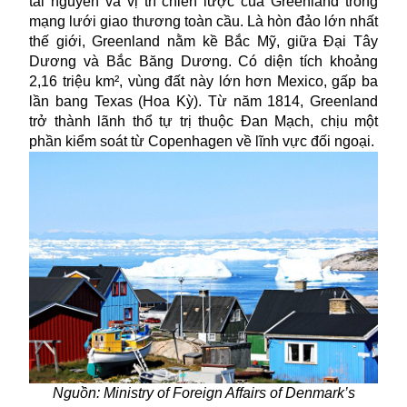
tài nguyên và vị trí chiến lược của Greenland trong
mạng lưới giao thương toàn cầu. Là hòn đảo lớn nhất
thế giới, Greenland nằm kề Bắc Mỹ, giữa Đại Tây
Dương và Bắc Băng Dương.
Có
diện tích khoảng
2,16 triệu km², vùng đất này lớn hơn Mexico, gấp ba
lần bang Texas (Hoa Kỳ). Từ năm 1814, Greenland
trở thành lãnh thổ tự trị thuộc Đan Mạch, chịu một
phần kiểm soát từ Copenhagen về lĩnh vực đối ngoại.
Nguồn: Ministry of Foreign Affairs of Denmark’s