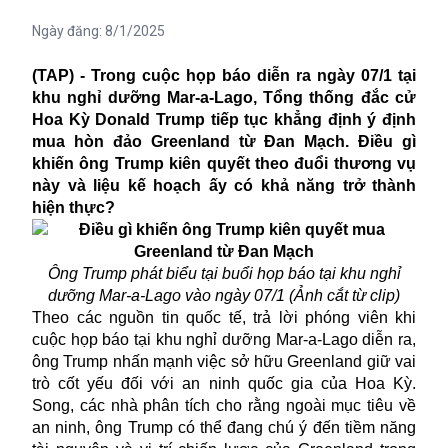
Ngày đăng:
8/1/2025
(TAP) - Trong cuộc họp báo diễn ra ngày 07/1 tại
khu nghỉ dưỡng Mar-a-Lago, Tổng thống đắc cử
Hoa Kỳ Donald Trump tiếp tục khẳng định ý định
mua hòn đảo Greenland từ Đan Mạch. Điều gì
khiến ông Trump kiên quyết theo đuổi thương vụ
này và liệu kế hoạch ấy có khả năng trở thành
hiện thực?
Ông Trump phát biểu tại buổi họp báo
tại khu nghỉ
dưỡng Mar-a-Lago
vào ngày 07/1 (Ảnh cắt từ clip)
Theo các nguồn tin quốc tế, t
rả lời phóng viên khi
cuộc họp báo
tại khu nghỉ dưỡng Mar-a-Lago diễn ra,
ông Trump nhấn mạnh
việc sở hữu
Greenland giữ vai
trò cốt yếu đối với an ninh quốc gia của Hoa Kỳ.
Song,
các nhà phân tích
cho rằng
ngoài mục tiêu về
an ninh, ông Trump có thể đang chú ý đến tiềm năng