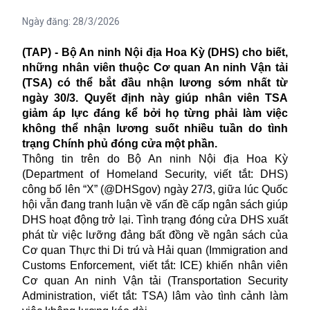
Ngày đăng:
28/3/2026
(TAP) - Bộ An ninh Nội địa Hoa Kỳ (DHS) cho biết,
những nhân viên thuộc Cơ quan An ninh Vận tải
(TSA) có thể bắt đầu nhận lương sớm nhất từ
ngày 30/3. Quyết định này giúp nhân viên TSA
giảm áp lực đáng kể bởi họ từng phải làm việc
không thể nhận lương suốt nhiều tuần do tình
trạng Chính phủ đóng cửa một phần.
Thông tin trên do Bộ An ninh Nội địa Hoa Kỳ
(Department of Homeland Security, viết tắt: DHS)
công bố lên “X” (@DHSgov) ngày 27/3, giữa lúc Quốc
hội vẫn đang tranh luận về vấn đề cấp ngân sách giúp
DHS hoạt động trở lại. Tình trạng đóng cửa DHS xuất
phát từ việc lưỡng đảng bất đồng về ngân sách của
Cơ quan Thực thi Di trú và Hải quan (Immigration and
Customs Enforcement, viết tắt: ICE) khiến nhân viên
Cơ quan An ninh Vận tải (Transportation Security
Administration, viết tắt: TSA) lâm vào tình cảnh làm