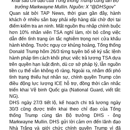
khai sau chỉ đạo của Tổng thống Trump cùng tân Bộ
trưởng Markwayne Mullin. Nguồn: X “@DHSgov”
Quan sát bởi TAP News, thời gian gần đây, hành
khách ở nhiều sân bay phải xếp hàng dài chờ đợi tại
điểm kiểm tra an ninh. Mất nguồn thu nhập chính buộc
hơn 10%
nhân viên TSA
nghỉ làm, rời bỏ công việc
dẫn đến tình trạng ùn tắc nghiêm trọng nơi cửa khẩu
hành không. Trước nguy cơ khủng hoảng, Tổng thống
Donald Trump hôm 26/3 từng tuyên bố sẽ ký sắc lệnh
hành pháp tìm cách khôi phục việc trả lương TSA dựa
trên quyền hạn luật định, dù cơ sở pháp lý, lẫn nguồn
tiền cụ thể vẫn không rõ ràng. Ngoài ra, nhằm đối phó
tình trạng thiếu hụt nhân sự, chính quyền Trump còn
điều động lực lượng ICE hỗ trợ, đồng thời cân nhắc
triển khai Vệ binh Quốc gia (National Guard, viết tắt:
NG).
DHS ngày 27/3 tiết lộ, kế hoạch chi trả lương ngày
30/3 cũng được triển khai theo chỉ đạo của Tổng
thống Trump cùng tân Bộ trưởng DHS - ông
Markwayne Mullin. DHS gửi lời cảm ơn đến lãnh đạo
Nhà Trắng và giới chức chính quyền Trump vì đã