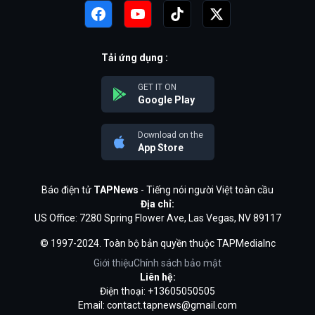
Tải ứng dụng :
GET IT ON
Google Play
Download on the
App Store
Báo điện tử
TAPNews
- Tiếng nói người Việt toàn cầu
Địa chỉ:
US Office: 7280 Spring Flower Ave, Las Vegas, NV 89117
© 1997-2024. Toàn bộ bản quyền thuộc TAPMediaInc
Giới thiệu
Chính sách bảo mật
Liên hệ:
Điện thoại: +13605050505
Email:
contact.tapnews@gmail.com