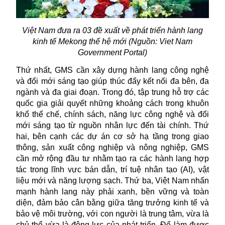
Việt Nam đưa ra 03 đề xuất về phát triển hành lang
kinh tế Mekong thế hệ mới (Nguồn: Viet Nam
Government Portal)
Thứ nhất, GMS cần xây dựng hành lang công nghệ
và đổi mới sáng tạo giúp thúc đẩy kết nối đa bên, đa
ngành và đa giai đoạn. Trong đó, tập trung hỗ trợ các
quốc gia giải quyết những khoảng cách trong khuôn
khổ thể chế, chính sách, năng lực công nghệ và đổi
mới sáng tạo từ nguồn nhân lực đến tài chính. Thứ
hai, bên cạnh các dự án cơ sở hạ tầng trong giao
thông, sản xuất công nghiệp và nông nghiệp, GMS
cần mở rộng đầu tư nhằm tạo ra các hành lang hợp
tác trong lĩnh vực bán dẫn, trí tuệ nhân tạo (AI), vật
liệu mới và năng lượng sạch. Thứ ba, Việt Nam nhấn
mạnh hành lang này phải xanh, bền vững và toàn
diện, đảm bảo cân bằng giữa tăng trưởng kinh tế và
bảo vệ môi trường, với con người là trung tâm, vừa là
chủ thể vừa là động lực của phát triển. Để làm được