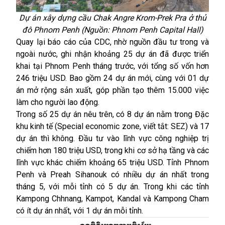
Dự án xây dựng cầu
Chak Angre Krom-Prek Pra ở thủ
đô
Phnom Penh (Nguồn: Phnom Penh Capital Hall)
Quay lại báo cáo của CDC, nhờ nguồn đầu tư trong và
ngoài nước, ghi nhận khoảng 25 dự án đã được triển
khai tại Phnom Penh tháng trước, với tổng số vốn hơn
246 triệu USD. Bao gồm 24 dự án mới, cùng với 01 dự
án mở rộng sản xuất, góp phần tạo thêm 15.000 việc
làm cho người lao động.
Trong số 25 dự án nêu trên, có 8 dự án nằm trong Đặc
khu kinh tế (Special economic zone, viết tắt: SEZ) và 17
dự án thì không. Đầu tư vào lĩnh vực công nghiệp trị
chiếm hơn 180 triệu USD, trong khi cơ sở hạ tầng và các
lĩnh vực khác chiếm khoảng 65 triệu USD. Tỉnh Phnom
Penh và Preah Sihanouk có nhiều dự án nhất trong
tháng 5, với mỗi tỉnh có 5 dự án. Trong khi các tỉnh
Kampong Chhnang, Kampot, Kandal và Kampong Cham
có ít dự án nhất, với 1 dự án mỗi tỉnh.