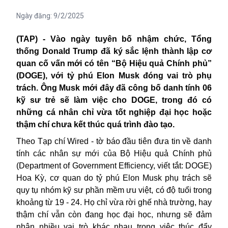
Ngày đăng:
9/2/2025
(TAP) - Vào ngày tuyên bố nhậm chức, Tổng
thống Donald Trump đã ký sắc lệnh thành lập cơ
quan cố vấn mới có tên “Bộ Hiệu quả Chính phủ”
(DOGE), với tỷ phú Elon Musk đóng vai trò phụ
trách. Ông Musk mới đây đã công bố danh tính 06
kỹ sư trẻ sẽ làm việc cho DOGE, trong đó có
những cá nhân chỉ vừa tốt nghiệp đại học hoặc
thậm chí chưa kết thúc quá trình đào tạo.
Theo Tạp chí
Wired - tờ báo đầu tiên đưa tin về danh
tính các nhân sự mới của Bộ Hiệu quả Chính phủ
(Department of Government Efficiency, viết tắt: DOGE)
Hoa Kỳ, cơ quan do tỷ phú Elon Musk phụ trách sẽ
quy tụ nhóm kỹ sư phần mềm ưu việt, có độ tuổi trong
khoảng từ 19 - 24. Họ chỉ vừa rời ghế nhà trường, hay
thậm chí vẫn còn đang học đại học, nhưng sẽ đảm
nhận nhiều vai trò khác nhau trong việc thúc đẩy