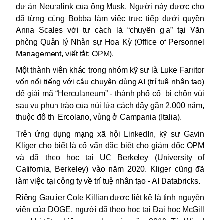
dự án Neuralink của ông Musk. Người này được cho
đã từng cùng Bobba làm việc trực tiếp dưới quyền
Anna Scales với tư cách là “chuyên gia” tại Văn
phòng Quản lý Nhân sự Hoa Kỳ (Office of Personnel
Management, viết tắt: OPM).
Một thành viên khác trong nhóm kỹ sư là Luke Farritor
vốn nổi tiếng với câu chuyện dùng AI (trí tuệ nhân tạo)
để giải mã “Herculaneum” - thành phố cổ
bị chôn vùi
sau vụ phun trào của núi lửa cách đây gần 2.000 năm,
thuộc đô thị Ercolano, vùng ở Campania (Italia).
Trên ứng dụng mạng xã hội LinkedIn, kỹ sư Gavin
Kliger cho biết là cố vấn đặc biệt cho giám đốc OPM
và đã theo học tại UC Berkeley (University of
California, Berkeley) vào năm 2020. Kliger cũng đã
làm việc tại công ty về trí tuệ nhân tạo - AI Databricks.
Riêng Gautier Cole Killian được liệt kê là tình nguyện
viên của DOGE, người đã theo học tại Đại học McGill