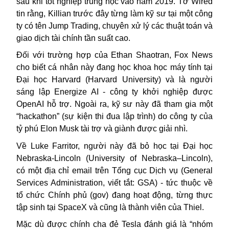
sau khi tốt nghiệp trung học vào năm 2019. Tờ Wired
tin rằng, Killian trước đây từng làm kỹ sư tại một công
ty có tên Jump Trading, chuyên xử lý các thuật toán và
giao dịch tài chính tần suất cao.
Đối với trường hợp của Ethan Shaotran, Fox News
cho biết cá nhân này đang học khoa học máy tính tại
Đại học Harvard (Harvard University) và là người
sáng lập Energize AI - công ty khởi nghiệp được
OpenAI hỗ trợ. Ngoài ra, kỹ sư này đã tham gia một
“hackathon” (sự kiện thi đua lập trình) do công ty của
tỷ phú Elon Musk tài trợ và giành được giải nhì.
Về Luke Farritor, người này đã bỏ học tại Đại học
Nebraska-Lincoln (University of Nebraska–Lincoln),
có một địa chỉ email trên Tổng cục Dịch vụ (General
Services Administration, viết tắt: GSA) - tức thuộc về
tổ chức Chính phủ (gov) đang hoạt động, từng thực
tập sinh tại SpaceX và cũng là thành viên của Thiel.
Mặc dù được chính cha đẻ Tesla đánh giá là “nhóm