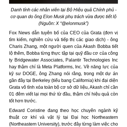
Danh tính các nhân viên tại Bộ Hiệu quả Chính phủ -
cơ quan do ông
Elon Musk phụ trách vừa được tiết lộ
(Nguồn: X “
@elonmusk”)
Fox News dẫn tuyên bố của CEO của Grata (đơn vị
tìm kiếm, nghiên cứu và tiếp thị các giao dịch) - ông
Charis Zhang, một người quen của Akash Bobba tiết
lộ thêm, Bobba từng thực tập tại quỹ đầu cơ của công
ty Bridgewater Associates, Palantir Technologies Inc
hay thậm chí là Meta Platforms, Inc. Về năng lực của
kỹ sư DOGE, ông Zhang nói rằng, trong một dự án
gần đây tại Berkeley (tiểu bang California) khi đại diện
Grata vô tình xóa toàn bộ cơ sở dữ liệu, Akash chỉ cần
01 đêm viết lại mọi thứ từ đầu, thậm chí hiệu quả còn
tốt hơn trước.
Edward Coristine đang theo học chuyên ngành kỹ
thuật cơ khí và vật lý tại Đại học Northeastern
(Northeastern University), trước đây từng làm việc cho