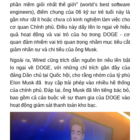
phần mềm giỏi nhất thế giới” (world’s best software
engineers), điểm chung của 06 kỹ sư trẻ tuổi này là
gần như rất ít hoặc chưa có kinh nghiệm làm việc cho
cơ quan Chính phủ. Điều này dấy lên lo ngại về hiệu
quả hoạt động và vai trò của họ trong DOGE - cơ
quan đảm nhiệm vai trò quan trọng nhằm mục tiêu cắt
giảm nhân sự và chi tiêu của ông Musk.
Ngoài ra, Wired cũng trích dẫn nguồn tin nêu lên bật
lo ngại về DOGE, với những chỉ trích gần đây của
đảng Dân chủ tại Quốc hội, cho rằng nhóm của tỷ phú
Elon
Musk đã
truy cập trái phép vào nhiều hệ thống
của chính phủ. Đáp lại, ông Musk đã lên tiếng bác bỏ,
bao gồm cả cáo buộc về sự tham gia của DOGE vào
hoạt động giám sát thanh toán kho bạc.