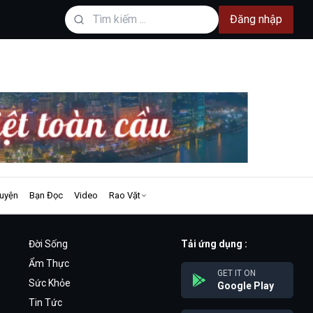
Đăng nhập
uyện
Bạn Đọc
Video
Rao Vặt
Đời Sống
Tải ứng dụng :
Ẩm Thực
GET IT ON
Sức Khỏe
Google Play
Tin Tức