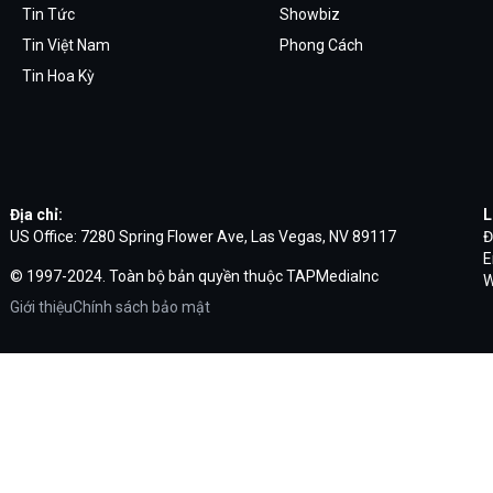
Tin Tức
Showbiz
Tin Việt Nam
Phong Cách
Tin Hoa Kỳ
Địa chỉ:
L
US Office: 7280 Spring Flower Ave, Las Vegas, NV 89117
Đ
E
© 1997-2024. Toàn bộ bản quyền thuộc TAPMediaInc
W
Giới thiệu
Chính sách bảo mật