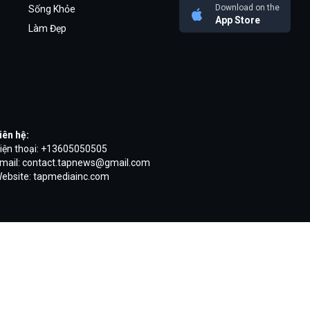
Download on the
Sống Khỏe
App Store
Làm Đẹp
iên hệ:
iện thoại: +13605050505
mail:
contact.tapnews@gmail.com
ebsite: tapmediainc.com