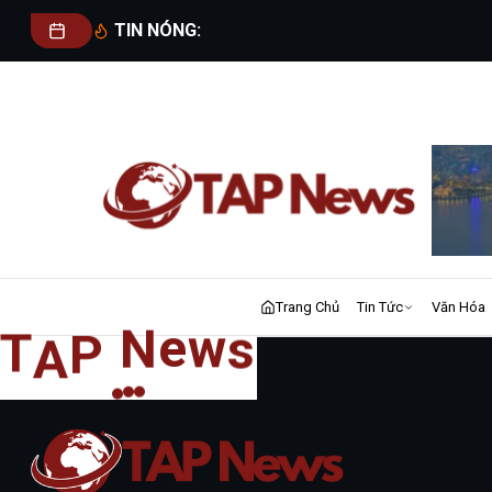
TIN NÓNG:
Trang Chủ
Tin Tức
Văn Hóa
T
s
A
w
P
e
N
Về Chúng Tôi