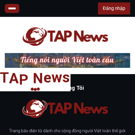
Đăng nhập
s
T
w
A
e
P
N
Về Chúng Tôi
Trang báo điện tử dành cho cộng đồng người Việt toàn thế giới.