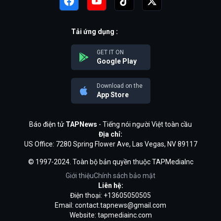
Tải ứng dụng :
GET IT ON
Google Play
Download on the
App Store
Báo điện tử
TAPNews
- Tiếng nói người Việt toàn cầu
Địa chỉ:
US Office: 7280 Spring Flower Ave, Las Vegas, NV 89117
© 1997-2024. Toàn bộ bản quyền thuộc TAPMediaInc
Giới thiệu
Chính sách bảo mật
Liên hệ:
Điện thoại: +13605050505
Email:
contact.tapnews@gmail.com
Website: tapmediainc.com