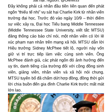
sát hại. Nguồn: @OleMiss
Đây không phải cá nhân đầu tiên liên quan đến phát
ngôn “thiếu tế nhị” vụ sát hại Charlie Kirk từ nhân viên
trường đại học. Trước đó vào ngày 10/9 – thời điểm
sự việc xảy ra, Đại học Tiểu bang Middle Tennessee
(Middle Tennessee State University, viết tắt: MTSU)
đăng thông cáo báo chí nói, một nhân viên có lời lẽ
xúc phạm nạn nhân trên mạng xã hội. MTSU dẫn lời
Hiệu trưởng Sidney McPhee tiết lộ, người này vốn
giữ vị trí trực tiếp làm việc cùng sinh viên. Ông
McPhee đánh giá, các phát ngôn đó ảnh hưởng đến
uy tín, danh tiếng của trường đối với cộng đồng sinh
viên, giảng viên, nhân viên và xã hội nói chung.
MTSU tuyên bố đã chấm dứt hợp đồng, đồng thời gửi
lời chia buồn đến gia đình Charlie Kirk trước mất mát
lớn lao.