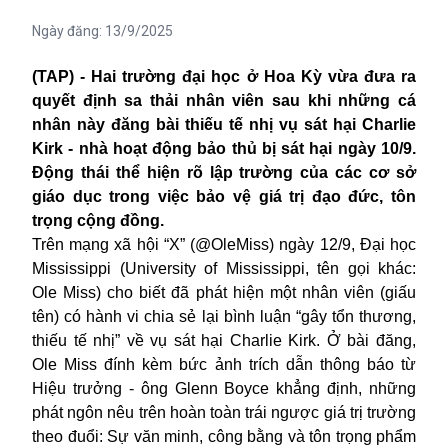
Ngày đăng:
13/9/2025
(TAP) - Hai trường đại học ở Hoa Kỳ vừa đưa ra
quyết định sa thải nhân viên sau khi những cá
nhân này đăng bài thiếu tế nhị vụ sát hại Charlie
Kirk - nhà hoạt động bảo thủ bị sát hại ngày 10/9.
Động thái thể hiện rõ lập trường của các cơ sở
giáo dục trong việc bảo vệ giá trị đạo đức, tôn
trọng cộng đồng.
Trên mạng xã hội “X” (@OleMiss) ngày 12/9, Đại học
Mississippi (University of Mississippi, tên gọi khác:
Ole Miss) cho biết đã phát hiện một nhân viên (giấu
tên) có hành vi chia sẻ lại bình luận “gây tổn thương,
thiếu tế nhị” về vụ sát hại
Charlie Kirk
. Ở bài đăng,
Ole Miss đính kèm bức ảnh trích dẫn thông báo từ
Hiệu trưởng - ông Glenn Boyce khẳng định, những
phát ngôn nêu trên hoàn toàn trái ngược giá trị trường
theo đuổi: Sự văn minh, công bằng và tôn trọng phẩm