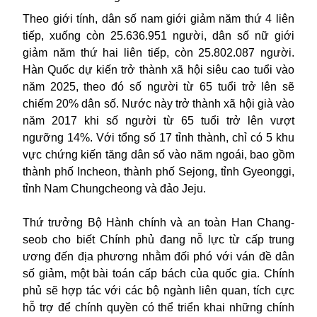
Theo giới tính, dân số nam giới giảm năm thứ 4 liên
tiếp, xuống còn 25.636.951 người,
dân số
nữ giới
giảm năm thứ hai liên tiếp, còn 25.802.087 người.
Hàn Quốc
dự kiến trở thành xã hội siêu cao tuổi vào
năm 2025, theo đó số người từ 65 tuổi trở lên sẽ
chiếm 20% dân số. Nước này trở thành xã hội già vào
năm 2017 khi số người từ 65 tuổi trở lên vượt
ngưỡng 14%. Với tổng số 17 tỉnh thành, chỉ có 5 khu
vực chứng kiến tăng dân số vào năm ngoái, bao gồm
thành phố Incheon, thành phố Sejong, tỉnh Gyeonggi,
tỉnh Nam Chungcheong và đảo Jeju.
Thứ trưởng Bộ Hành chính và an toàn Han Chang-
seob cho biết Chính phủ đang nỗ lực từ cấp trung
ương đến địa phương nhằm đối phó với ván đề dân
số giảm, một bài toán cấp bách của quốc gia. Chính
phủ sẽ hợp tác với các bộ ngành liên quan, tích cực
hỗ trợ để chính quyền có thể triển khai những chính