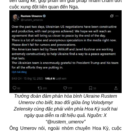
tiến đáng kể, góp phần tìm giải pháp nhằm chấm dứt
cuộc xung đột liên quan đến Nga.
Trưởng đoàn đàm phán hòa bình Ukraine Rustem
Umerov cho biết, trao đổi giữa ông Volodymyr
Zelensky cùng đặc phái viên phía Hoa Kỳ suốt hai
ngày qua diễn ra rất hiệu quả. Nguồn: X
“@rustem_umerov”
Ông Umerov nói, ngoài nhóm chuyên Hoa Kỳ, cuộc