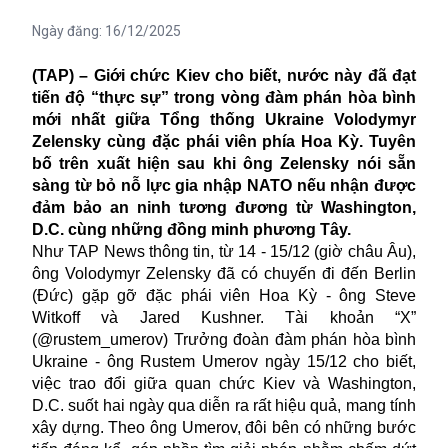
Ngày đăng:
16/12/2025
(TAP) – Giới chức Kiev cho biết, nước này đã đạt
tiến độ “thực sự” trong vòng đàm phán hòa bình
mới nhất giữa Tổng thống Ukraine Volodymyr
Zelensky cùng đặc phái viên phía Hoa Kỳ. Tuyên
bố trên xuất hiện sau khi ông Zelensky nói sẵn
sàng từ bỏ nỗ lực gia nhập NATO nếu nhận được
đảm bảo an ninh tương đương từ Washington,
D.C. cùng những đồng minh phương Tây.
Như TAP News thông tin, từ 14 - 15/12 (giờ châu Âu),
ông Volodymyr Zelensky đã có chuyến đi đến Berlin
(Đức) gặp gỡ đặc phái viên Hoa Kỳ - ông Steve
Witkoff và Jared Kushner. Tài khoản “X”
(@rustem_umerov) Trưởng đoàn đàm phán hòa bình
Ukraine - ông Rustem Umerov ngày 15/12 cho biết,
việc trao đổi giữa quan chức Kiev và Washington,
D.C. suốt hai ngày qua diễn ra rất hiệu quả, mang tính
xây dựng. Theo ông Umerov, đôi bên có những bước