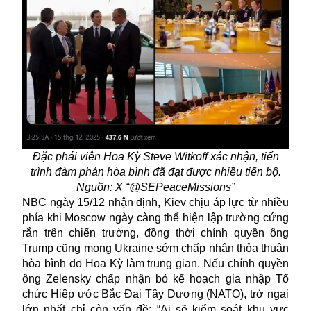
Đặc phái viên Hoa Kỳ Steve Witkoff xác nhận, tiến
trình đàm phán hòa bình đã đạt được nhiều tiến bộ.
Nguồn: X “@SEPeaceMissions”
NBC ngày 15/12 nhận định, Kiev chịu áp lực từ nhiều
phía khi Moscow ngày càng thể hiện lập trường cứng
rắn trên chiến trường, đồng thời chính quyền ông
Trump cũng mong Ukraine sớm chấp nhận thỏa thuận
hòa bình do Hoa Kỳ làm trung gian. Nếu chính quyền
ông Zelensky chấp nhận bỏ kế hoạch gia nhập Tổ
chức Hiệp ước Bắc Đại Tây Dương (NATO), trở ngại
lớn nhất chỉ còn vấn đề: “Ai sẽ kiểm soát khu vực