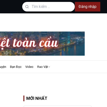
Đăng nhập
uyện
Bạn Đọc
Video
Rao Vặt
MỚI NHẤT