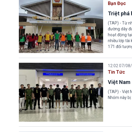
Bạn Đọc
Triệt phá
(TAP) - Từ n
đường dây đá
hoạt động tại
nhiều lớp tài
171 đối tượn
12:02 07/08
Tin Tức
Việt Nam 
(TAP) - Việt
Nhóm này bị 