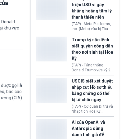
của
cùng lệnh cấm công
khẳng định chưa có bất
triệu USD vì gây
nghệ gần đây từ phía
kỳ thỏa thuận nào.
khủng hoảng tâm lý
Washington.
Tehran cho rằng, Hoa Kỳ
thanh thiếu niên
chỉ đang dàn dựng “màn
g Donald
kịch ngoại giao” để xoa
(TAP) - Meta Platforms,
dịu căng thẳng.
ại khu vực
Inc. (Meta) vừa bị Tòa án
bang New Mexico yêu
cầu đóng góp 567 triệu
Trump ký sắc lệnh
USD vào một quỹ khắc
siết quyền công dân
phục hậu quả. Quyết
theo nơi sinh tại Hoa
định này diễn ra sau khi
Kỳ
toà xác định, những nền
tảng mạng xã hội
(TAP) - Tổng thống
(Facebook, Instagram)
Donald Trump vừa ký 2
thuộc công ty gây ra
sắc lệnh hành pháp mới
cuộc khủng hoảng sức
nhằm siết chặt chính
USCIS siết xét duyệt
khỏe tâm thần ở thanh
sách quyền công dân
được gọi là
nhập cư: Hồ sơ thiếu
thiếu niên.
theo nơi sinh. Động thái
eo, báo cáo
bằng chứng có thể
diễn ra sau khi Tòa án
g ương (CIA)
bị từ chối ngay
Tối cao Hoa Kỳ
(SCOTUS) hôm 30/7
(TAP) - Cơ quan Di trú và
tuyên bố bác bỏ, ngăn
Nhập tịch Hoa Kỳ
chính quyền thực hiện
(USCIS) vừa thay đổi quy
chính sách này.
trình xét duyệt hồ sơ
AI của OpenAI và
nhập cư, trao quyền cho
Anthropic dùng
viên chức từ chối ngay
danh tính giả để
những đơn không chứng