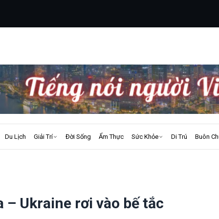
Du Lịch
Giải Trí
Đời Sống
Ẩm Thực
Sức Khỏe
Di Trú
Buôn Ch
– Ukraine rơi vào bế tắc