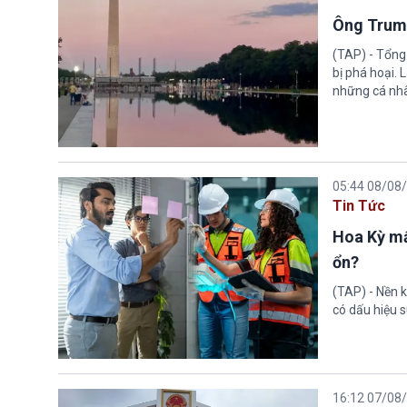
Ông Trump
(TAP) - Tổng
bị phá hoại.
những cá nhâ
05:44 08/08
Tin Tức
Hoa Kỳ mấ
ổn?
(TAP) - Nền k
có dấu hiệu s
16:12 07/08