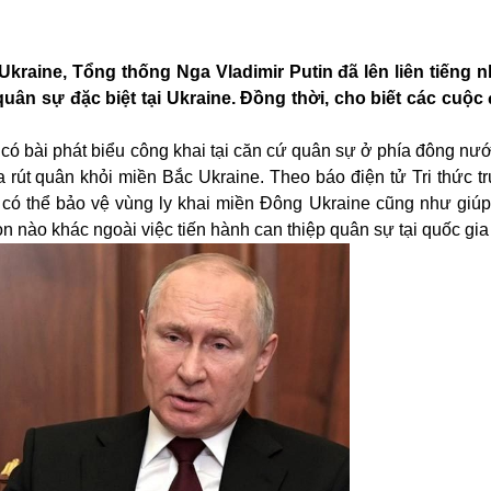
Ukraine, Tổng thống Nga Vladimir Putin đã lên liên tiếng
quân sự đặc biệt tại Ukraine. Đồng thời, cho biết các cuộ
 có bài phát biểu công khai tại căn cứ quân sự ở phía đông nư
 rút quân khỏi miền Bắc Ukraine. Theo báo điện tử Tri thức t
 có thể bảo vệ vùng ly khai miền Đông Ukraine cũng như giú
 nào khác ngoài việc tiến hành can thiệp quân sự tại quốc g