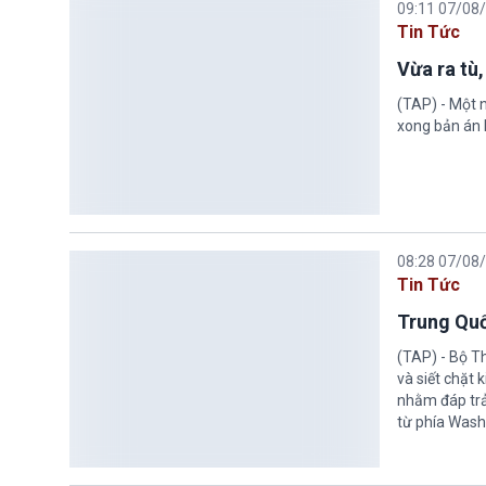
09:11 07/08
Tin Tức
Vừa ra tù,
(TAP) - Một n
xong bản án l
08:28 07/08
Tin Tức
Trung Quố
(TAP) - Bộ T
và siết chặt
nhằm đáp trả
từ phía Wash