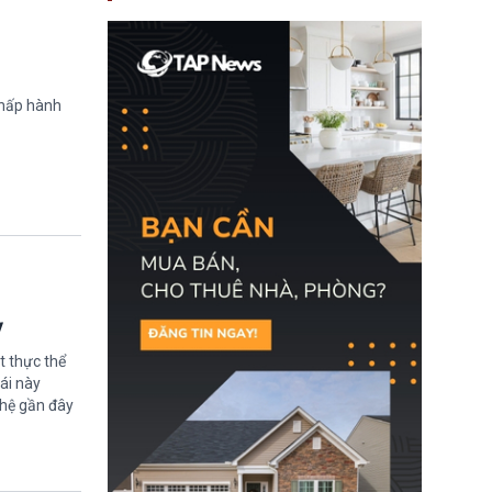
nay, người mắc viêm
gan B hoặc viêm gan C
sẽ không còn bị mặc
định không đáp ứng tiêu
chuẩn sức khỏe chỉ vì
chi phí điều trị khi nộp hồ
chấp hành
sơ xin visa cư trú.
ỳ
t thực thể
ái này
ghệ gần đây