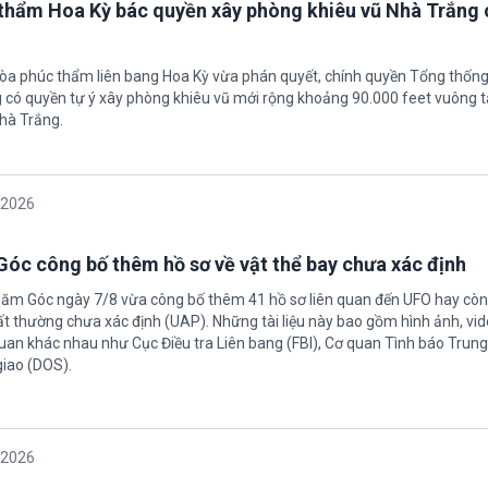
thẩm Hoa Kỳ bác quyền xây phòng khiêu vũ Nhà Trắng 
tòa phúc thẩm liên bang Hoa Kỳ vừa phán quyết, chính quyền Tổng thốn
có quyền tự ý xây phòng khiêu vũ mới rộng khoảng 90.000 feet vuông t
hà Trắng.
/2026
óc công bố thêm hồ sơ về vật thể bay chưa xác định
Năm Góc ngày 7/8 vừa công bố thêm 41 hồ sơ liên quan đến UFO hay còn 
ất thường chưa xác định (UAP). Những tài liệu này bao gồm hình ảnh, vid
quan khác nhau như Cục Điều tra Liên bang (FBI), Cơ quan Tình báo Trun
giao (DOS).
/2026