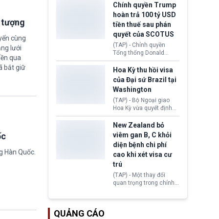
toàn y tế.
tăng lãi suất nếu lạm
Chính quyền Trump
phát ở Hoa Kỳ không tiếp
hoàn trả 100 tỷ USD
tục giảm trong thời gian
i tượng
tiền thuế sau phán
tới.
quyết của SCOTUS
uyến cùng
(TAP) - Chính quyền
ng lưới
Tổng thống Donald
iền qua
Trump đã hoàn trả
ã bắt giữ
khoảng 100 tỷ USD thuế
Hoa Kỳ thu hồi visa
quan từng thu theo Đạo
của Đại sứ Brazil tại
luật Quyền hạn Kinh tế
Washington
Khẩn cấp Quốc tế
(IEEPA). Động thái này
(TAP) - Bộ Ngoại giao
diễn ra sau phán quyết
Hoa Kỳ vừa quyết định
hồi tháng 2 bởi Tòa án
thu hồi thị thực (visa)
Tối cao Hoa Kỳ
của bà Maria Luiza
New Zealand bỏ
(SCOTUS) khi tuyên bố,
Ribeiro Viotti - Đại sứ
viêm gan B, C khỏi
ốc
việc áp thuế diện rộng là
Brazil tại Washington.
diện bệnh chi phí
hoàn toàn bất hợp pháp.
Động thái trên diễn ra
ng Hàn Quốc.
cao khi xét visa cư
trong bối cảnh tranh
chấp ngoại giao giữa
trú
chính quyền Tổng thống
(TAP) - Một thay đổi
Donald Trump và chính
quan trọng trong chính
phủ cánh tả Tổng thống
sách nhập cư của New
Brazil Luiz Inácio Lula
Zealand đang mở ra
da Silva đang leo thang
thêm cơ hội cho nhiều
gay gắt.
QUẢNG CÁO
người muốn định cư. Từ