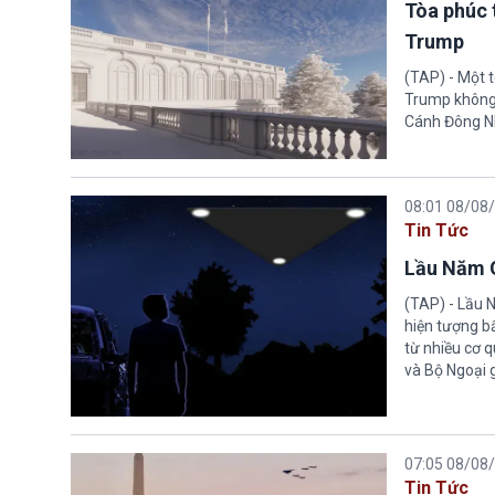
Tòa phúc 
Trump
(TAP) - Một 
Trump không 
Cánh Đông N
08:01 08/08
Tin Tức
Lầu Năm G
(TAP) - Lầu 
hiện tượng b
từ nhiều cơ 
và Bộ Ngoại 
07:05 08/08
Tin Tức