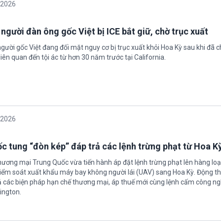
/2026
 người đàn ông gốc Việt bị ICE bắt giữ, chờ trục xuất
gười gốc Việt đang đối mặt nguy cơ bị trục xuất khỏi Hoa Kỳ sau khi đã 
iên quan đến tội ác từ hơn 30 năm trước tại California.
/2026
c tung “đòn kép” đáp trả các lệnh trừng phạt từ Hoa K
hương mại Trung Quốc vừa tiến hành áp đặt lệnh trừng phạt lên hàng loạ
 kiểm soát xuất khẩu máy bay không người lái (UAV) sang Hoa Kỳ. Động th
 các biện pháp hạn chế thương mại, áp thuế mới cùng lệnh cấm công n
ington.