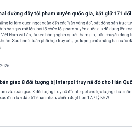
 hai đường dây tội phạm xuyên quốc gia, bắt giữ 171 đố
hững lời làm quen ngọt ngào đến các “sàn vàng ảo”, bất động sản trực t
nh bạc quy mô lớn, hai tổ chức tội phạm xuyên quốc gia đã dựng lên mạ
 Việt Nam và Lào, lôi kéo hàng nghìn người tham gia, luân chuyển dòng t
 khoản. Sau hơn 2 tuần phối hợp truy xét, lực lượng chức năng hai nước đ
g.
/2026
bàn giao 8 đối tượng bị Interpol truy nã đỏ cho Hàn Qu
 Nam vừa bàn giao 8 đối tượng truy nã đỏ Interpol cho lực lượng chức nă
xác định lừa đảo 619 nạn nhân, chiếm đoạt hơn 17,7 tỷ KRW.