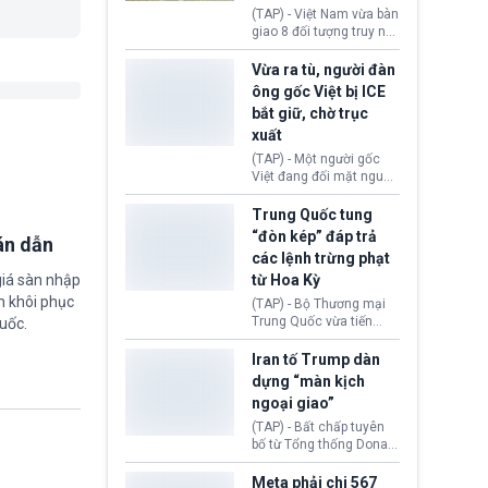
động tại Việt Nam và
(TAP) - Việt Nam vừa bàn
Lào, lôi kéo hàng nghìn
giao 8 đối tượng truy nã
người tham gia, luân
đỏ Interpol cho lực lượng
chuyển dòng tiền qua
chức năng Hàn Quốc.
Vừa ra tù, người đàn
nhiều lớp tài khoản. Sau
Nhóm này bị xác định
ông gốc Việt bị ICE
hơn 2 tuần phối hợp truy
lừa đảo 619 nạn nhân,
bắt giữ, chờ trục
xét, lực lượng chức năng
chiếm đoạt hơn 17,7 tỷ
hai nước đã bắt giữ 171
xuất
KRW.
đối tượng.
(TAP) - Một người gốc
Việt đang đối mặt nguy
cơ bị trục xuất khỏi Hoa
Kỳ sau khi đã chấp hành
Trung Quốc tung
xong bản án liên quan
“đòn kép” đáp trả
án dẫn
đến tội ác từ hơn 30
các lệnh trừng phạt
năm trước tại California.
từ Hoa Kỳ
giá sàn nhập
m khôi phục
(TAP) - Bộ Thương mại
Trung Quốc vừa tiến
uốc.
hành áp đặt lệnh trừng
phạt lên hàng loạt thực
Iran tố Trump dàn
thể và siết chặt kiểm
dựng “màn kịch
soát xuất khẩu máy bay
ngoại giao”
không người lái (UAV)
sang Hoa Kỳ. Động thái
(TAP) - Bất chấp tuyên
này nhằm đáp trả các
bố từ Tổng thống Donald
biện pháp hạn chế
Trump về tiến trình đàm
thương mại, áp thuế mới
phán hòa bình, Iran
Meta phải chi 567