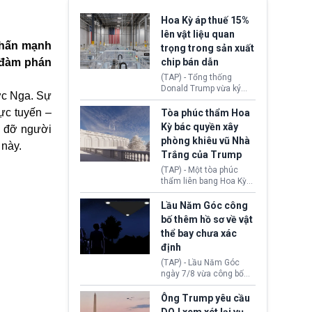
Hoa Kỳ áp thuế 15%
lên vật liệu quan
 nhấn mạnh
trọng trong sản xuất
c đàm phán
chip bán dẫn
(TAP) - Tổng thống
Donald Trump vừa ký
ớc Nga. Sự
sắc lệnh áp thuế bổ
sung 15% cùng cơ chế
rực tuyến –
Tòa phúc thẩm Hoa
giá sàn nhập khẩu
Kỳ bác quyền xây
p đỡ người
nghiêm ngặt đối với
phòng khiêu vũ Nhà
polysilicon và các sản
ia này.
Trắng của Trump
phẩm hạ nguồn. Quyết
định này nhằm khôi
(TAP) - Một tòa phúc
phục chuỗi cung ứng
thẩm liên bang Hoa Kỳ
công nghệ, năng lượng
vừa phán quyết, chính
mặt trời nội địa trước sự
quyền Tổng thống
Lầu Năm Góc công
thống trị của Trung
Donald Trump không có
bố thêm hồ sơ về vật
Quốc.
quyền tự ý xây phòng
thể bay chưa xác
khiêu vũ mới rộng
định
khoảng 90.000 feet
vuông tại khu vực Cánh
(TAP) - Lầu Năm Góc
Đông Nhà Trắng.
ngày 7/8 vừa công bố
thêm 41 hồ sơ liên quan
đến UFO hay còn được
Ông Trump yêu cầu
gọi là hiện tượng bất