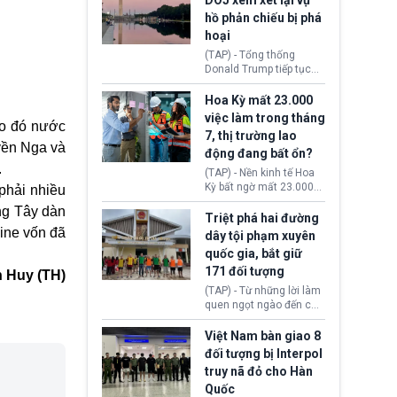
DOJ xem xét lại vụ
thường chưa xác định
hồ phản chiếu bị phá
(UAP). Những tài liệu này
hoại
bao gồm hình ảnh,
video, báo cáo từ nhiều
(TAP) - Tổng thống
cơ quan khác nhau như
Donald Trump tiếp tục
Cục Điều tra Liên bang
cho rằng, hồ phản chiếu
(FBI), Cơ quan Tình báo
trước Đài tưởng niệm
Hoa Kỳ mất 23.000
Trung ương (CIA) và Bộ
Lincoln bị phá hoại. Lãnh
việc làm trong tháng
Ngoại giao (DOS).
do đó nước
đạo Nhà Trắng yêu cầu
7, thị trường lao
Bộ Tư pháp (DOJ) xem
yền Nga và
động đang bất ổn?
xét lại quyết định hủy
.
truy tố những cá nhân bị
(TAP) - Nền kinh tế Hoa
nghi ngờ làm hư hại
Kỳ bất ngờ mất 23.000
phải nhiều
công trình.
việc làm vào tháng 7,
ơng Tây dàn
cho thấy thị trường lao
Triệt phá hai đường
động có dấu hiệu suy
aine vốn đã
dây tội phạm xuyên
yếu sau thời gian duy trì
quốc gia, bắt giữ
tương đối ổn định suốt
171 đối tượng
nửa năm 2026.
 Huy (TH)
(TAP) - Từ những lời làm
quen ngọt ngào đến các
“sàn vàng ảo”, bất động
sản trực tuyến cùng
Việt Nam bàn giao 8
đường dây đánh bạc quy
đối tượng bị Interpol
mô lớn, hai tổ chức tội
truy nã đỏ cho Hàn
phạm xuyên quốc gia đã
Quốc
dựng lên mạng lưới hoạt