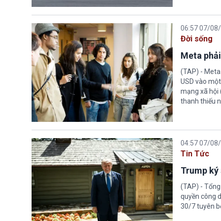
06:57 07/08
Đời sống
Meta phải
(TAP) - Meta
USD vào một 
mạng xã hội 
thanh thiếu n
04:57 07/08
Tin Tức
Trump ký 
(TAP) - Tổng
quyền công d
30/7 tuyên b