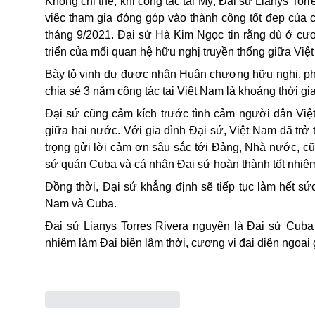
Không
chỉ thế,
khi công tác tại Mỹ, Đại sứ Lianys Torr
việc tham gia đóng góp vào thành công tốt đẹp của
tháng 9/2021. Đại sứ Hà Kim Ngọc tin rằng dù ở cươ
triển của mối quan hệ hữu nghị truyền thống giữa Vi
Bày tỏ vinh dự được nhận Huân chương hữu nghị, ph
chia sẻ 3 năm công tác tại Việt Nam là khoảng thời gi
Đại sứ cũng
cảm kích trước tình cảm người dân Vi
giữa hai nước. Với gia đình Đại sứ, Việt Nam đã trở 
trọng gửi lời cảm ơn sâu sắc tới Đảng, Nhà nước, cũ
sứ quán Cuba và cá nhân Đại sứ hoàn thành tốt nhiệm 
Đồng thời, Đại sứ khẳng định sẽ tiếp tục làm hết s
Nam và Cuba.
Đại sứ Lianys Torres Rivera nguyên là Đại sứ Cuba
nhiệm làm Đại biện lâm thời, cương vị đại diện ngoại