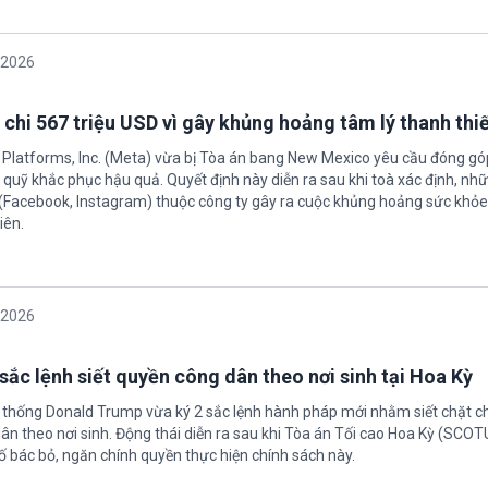
/2026
 chi 567 triệu USD vì gây khủng hoảng tâm lý thanh thi
 Platforms, Inc. (Meta) vừa bị Tòa án bang New Mexico yêu cầu đóng góp
quỹ khắc phục hậu quả. Quyết định này diễn ra sau khi toà xác định, nh
(Facebook, Instagram) thuộc công ty gây ra cuộc khủng hoảng sức khỏe
iên.
/2026
sắc lệnh siết quyền công dân theo nơi sinh tại Hoa Kỳ
 thống Donald Trump vừa ký 2 sắc lệnh hành pháp mới nhằm siết chặt c
ân theo nơi sinh. Động thái diễn ra sau khi Tòa án Tối cao Hoa Kỳ (SCO
ố bác bỏ, ngăn chính quyền thực hiện chính sách này.