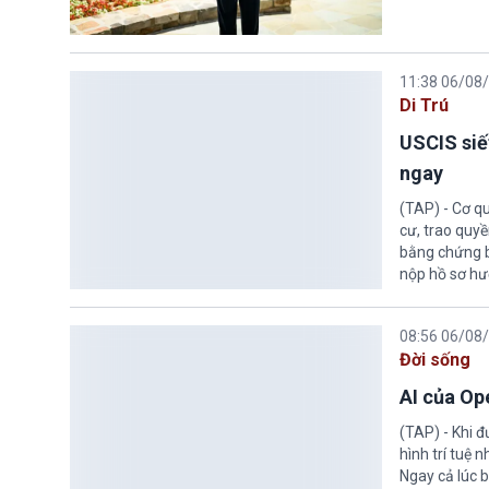
11:38 06/08
Di Trú
USCIS siế
ngay
(TAP) - Cơ qu
cư, trao quy
bằng chứng bắ
nộp hồ sơ hư
08:56 06/08
Đời sống
AI của Op
(TAP) - Khi 
hình trí tuệ 
Ngay cả lúc b