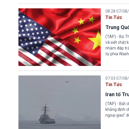
08:28 07/08
Tin Tức
Trung Quố
(TAP) - Bộ T
và siết chặt
nhằm đáp trả
từ phía Wash
07:03 07/08
Tin Tức
Iran tố T
(TAP) - Bất 
khẳng định c
ngoại giao” đ