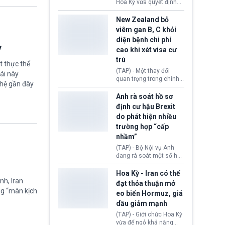
diễn ra sau phán quyết
Hoa Kỳ vừa quyết định
hồi tháng 2 bởi Tòa án
thu hồi thị thực (visa)
Tối cao Hoa Kỳ
của bà Maria Luiza
New Zealand bỏ
(SCOTUS) khi tuyên bố,
Ribeiro Viotti - Đại sứ
viêm gan B, C khỏi
việc áp thuế diện rộng là
Brazil tại Washington.
diện bệnh chi phí
hoàn toàn bất hợp pháp.
Động thái trên diễn ra
ỳ
cao khi xét visa cư
trong bối cảnh tranh
chấp ngoại giao giữa
trú
t thực thể
chính quyền Tổng thống
(TAP) - Một thay đổi
ái này
Donald Trump và chính
quan trọng trong chính
phủ cánh tả Tổng thống
ghệ gần đây
sách nhập cư của New
Brazil Luiz Inácio Lula
Zealand đang mở ra
Anh rà soát hồ sơ
da Silva đang leo thang
thêm cơ hội cho nhiều
định cư hậu Brexit
gay gắt.
người muốn định cư. Từ
do phát hiện nhiều
nay, người mắc viêm
trường hợp “cấp
gan B hoặc viêm gan C
sẽ không còn bị mặc
nhầm”
định không đáp ứng tiêu
(TAP) - Bộ Nội vụ Anh
chuẩn sức khỏe chỉ vì
đang rà soát một số hồ
chi phí điều trị khi nộp hồ
sơ thuộc Chương trình
sơ xin visa cư trú.
Định cư EU (EU
Hoa Kỳ - Iran có thể
Settlement Scheme -
nh, Iran
đạt thỏa thuận mở
EUSS) sau khi xác định
ng “màn kịch
eo biển Hormuz, giá
có trường hợp được cấp
dầu giảm mạnh
quy chế cư trú hậu
Brexit “do nhầm lẫn”.
(TAP) - Giới chức Hoa Kỳ
Động thái này làm dấy
vừa để ngỏ khả năng