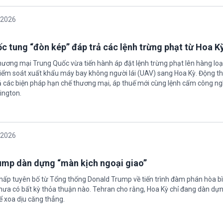
/2026
c tung “đòn kép” đáp trả các lệnh trừng phạt từ Hoa K
hương mại Trung Quốc vừa tiến hành áp đặt lệnh trừng phạt lên hàng loạ
 kiểm soát xuất khẩu máy bay không người lái (UAV) sang Hoa Kỳ. Động th
 các biện pháp hạn chế thương mại, áp thuế mới cùng lệnh cấm công n
ington.
/2026
rump dàn dựng “màn kịch ngoại giao”
chấp tuyên bố từ Tổng thống Donald Trump về tiến trình đàm phán hòa bì
hưa có bất kỳ thỏa thuận nào. Tehran cho rằng, Hoa Kỳ chỉ đang dàn dự
ể xoa dịu căng thẳng.