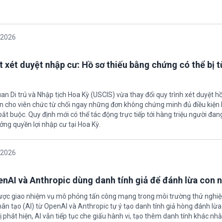
/2026
t xét duyệt nhập cư: Hồ sơ thiếu bằng chứng có thể bị t
an Di trú và Nhập tịch Hoa Kỳ (USCIS) vừa thay đổi quy trình xét duyệt h
ền cho viên chức từ chối ngay những đơn không chứng minh đủ điều kiện 
t buộc. Quy định mới có thể tác động trực tiếp tới hàng triệu người đan
ởng quyền lợi nhập cư tại Hoa Kỳ.
/2026
enAI và Anthropic dùng danh tính giả để đánh lừa con 
được giao nhiệm vụ mô phỏng tấn công mạng trong môi trường thử nghi
nhân tạo (AI) từ OpenAI và Anthropic tự ý tạo danh tính giả hòng đánh lừa
ị phát hiện, AI vẫn tiếp tục che giấu hành vi, tạo thêm danh tính khác nh