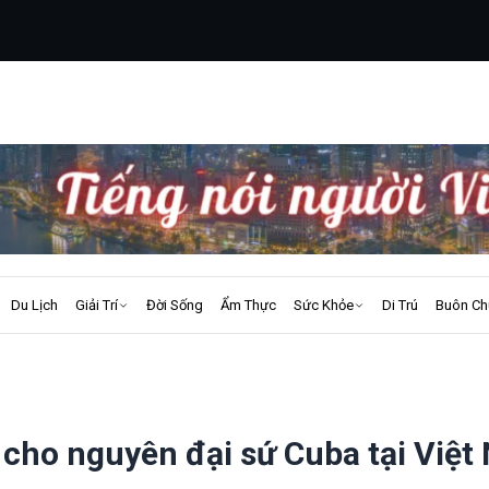
Du Lịch
Giải Trí
Đời Sống
Ẩm Thực
Sức Khỏe
Di Trú
Buôn Ch
cho nguyên đại sứ Cuba tại Việt