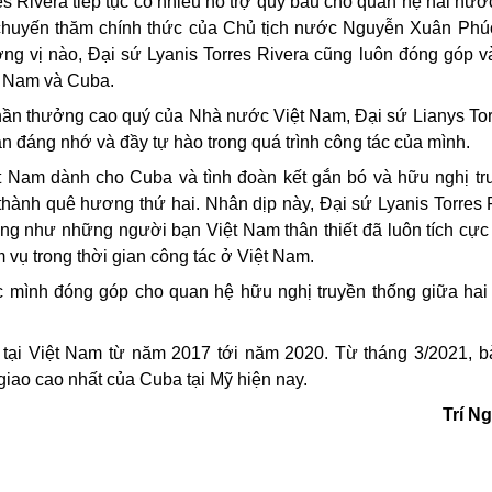
es Rivera tiếp tục có nhiều hỗ trợ quý báu cho quan hệ hai nướ
 chuyến thăm chính thức của
Chủ tịch nước Nguyễn Xuân Phú
ng vị nào, Đại sứ Lyanis Torres Rivera cũng luôn đóng góp v
ệt Nam và Cuba.
ần thưởng cao quý của Nhà nước Việt Nam, Đại sứ Lianys Tor
an đáng nhớ và đầy tự hào trong quá trình công tác của mình.
ệt Nam dành cho Cuba và tình
đoàn kết
gắn bó và hữu nghị tr
thành quê hương thứ hai. Nhân dịp này, Đại sứ Lyanis Torres 
ng như những người bạn Việt Nam thân thiết đã luôn tích cực 
vụ trong thời gian công tác ở Việt Nam.
ức mình đóng góp cho quan hệ hữu nghị truyền thống giữa hai
 tại Việt Nam từ năm 2017 tới năm 2020. Từ tháng 3/2021, 
 giao cao nhất của Cuba tại Mỹ hiện nay
.
Trí N