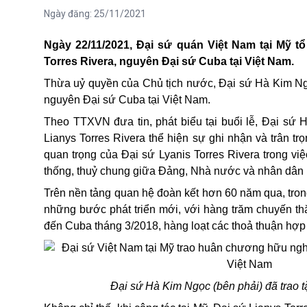
Ngày đăng:
25/11/2021
Ngày 22/11/2021, Đại sứ quán Việt Nam tại Mỹ t
Torres Rivera, nguyên Đại sứ Cuba tại Việt Nam
.
T
hừa uỷ quyền của Chủ tịch nước, Đại sứ Hà Kim Ng
nguyên Đại sứ Cuba tại Việt Nam.
Theo
TTXVN đưa tin, p
hát biểu tại buổi lễ, Đại sứ
Lianys Torres Rivera thể hiện sự ghi nhận và trân 
quan trọng của Đại sứ Lyanis Torres Rivera trong v
thống, thuỷ chung giữa Đảng, Nhà nước và nhân dân
Trên nền tảng quan hệ đoàn kết hơn 60 năm qua, tron
những bước phát triển mới, với hàng trăm chuyến th
đến Cuba tháng 3/2018, hàng loạt các thoả thuận hợp 
Đại sứ Hà Kim Ngọc (bên phải) đã trao 