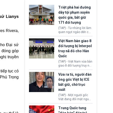
Triệt phá hai đường
dây tội phạm xuyên
sứ Lianys
quốc gia, bắt giữ
171 đối tượng
(TAP) - Từ những lời làm
es Rivera,
quen ngọt ngào đến các
“sàn vàng ảo”, bất động
sản trực tuyến cùng
Việt Nam bàn giao 8
đường dây đánh bạc quy
cho Đại sứ
đối tượng bị Interpol
mô lớn, hai tổ chức tội
g đóng góp
truy nã đỏ cho Hàn
phạm xuyên quốc gia đã
Quốc
dựng lên mạng lưới hoạt
ghị truyền
động tại Việt Nam và
(TAP) - Việt Nam vừa bàn
Lào, lôi kéo hàng nghìn
giao 8 đối tượng truy nã
người tham gia, luân
đỏ Interpol cho lực lượng
iếp tục có
chuyển dòng tiền qua
chức năng Hàn Quốc.
Vừa ra tù, người đàn
nhiều lớp tài khoản. Sau
 Phú Trọng
Nhóm này bị xác định
ông gốc Việt bị ICE
hơn 2 tuần phối hợp truy
lừa đảo 619 nạn nhân,
bắt giữ, chờ trục
xét, lực lượng chức năng
chiếm đoạt hơn 17,7 tỷ
hai nước đã bắt giữ 171
xuất
KRW.
đối tượng.
(TAP) - Một người gốc
Việt đang đối mặt nguy
cơ bị trục xuất khỏi Hoa
Kỳ sau khi đã chấp hành
Trung Quốc tung
xong bản án liên quan