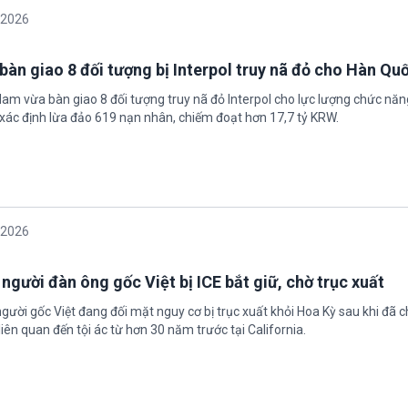
/2026
bàn giao 8 đối tượng bị Interpol truy nã đỏ cho Hàn Qu
 Nam vừa bàn giao 8 đối tượng truy nã đỏ Interpol cho lực lượng chức nă
xác định lừa đảo 619 nạn nhân, chiếm đoạt hơn 17,7 tỷ KRW.
/2026
 người đàn ông gốc Việt bị ICE bắt giữ, chờ trục xuất
gười gốc Việt đang đối mặt nguy cơ bị trục xuất khỏi Hoa Kỳ sau khi đã 
iên quan đến tội ác từ hơn 30 năm trước tại California.