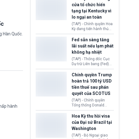
nhằm duy trì hoạt động
Chủ tịch Gianni Infantino
cửa tổ chức hiến
tiếp tục đối mặt cáo
tạng tại Kentucky vì
buộc dùng sức ép tài
lo ngại an toàn
chính để đổi lấy sự ủng
chính trị từ Liên đoàn
ốc
(TAP) - Chính quyền Hoa
Bóng đá Jordan. Trước
Kỳ đang tiến hành thủ
áp lực dồn dập, FIFA phải
ng Hàn Quốc.
tục thu hồi chứng nhận
tổ chức cuộc họp khẩn ở
hoạt động của tổ chức
Fed sẵn sàng tăng
Morocco.
hiến tạng Network for
lãi suất nếu lạm phát
Hope (bang Kentucky).
không hạ nhiệt
Nguyên nhân vì đơn vị
này bị cáo buộc có nhiều
(TAP) - Thống đốc Cục
sai sót nghiêm trọng, vi
Dự trữ Liên bang (Fed)
phạm quy định về an
Lisa Cook nói sẽ ủng hộ
toàn y tế.
tăng lãi suất nếu lạm
Chính quyền Trump
phát ở Hoa Kỳ không tiếp
hoàn trả 100 tỷ USD
tục giảm trong thời gian
tiền thuế sau phán
tới.
quyết của SCOTUS
(TAP) - Chính quyền
Tổng thống Donald
chấp hành
Trump đã hoàn trả
khoảng 100 tỷ USD thuế
Hoa Kỳ thu hồi visa
quan từng thu theo Đạo
của Đại sứ Brazil tại
luật Quyền hạn Kinh tế
Washington
Khẩn cấp Quốc tế
(IEEPA). Động thái này
(TAP) - Bộ Ngoại giao