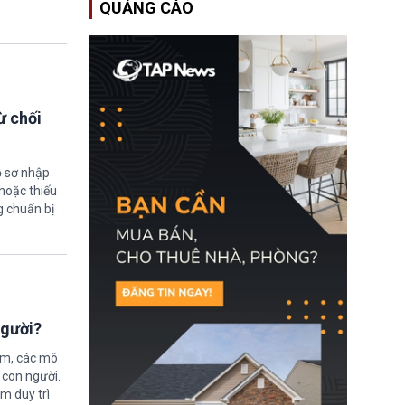
QUẢNG CÁO
Bộ An ninh Nội địa Hoa
Kỳ (DHS) đang đối mặt
nguy cơ thiếu hụt lực
lượng trầm trọng. Điều
này cần được đặc biệt
chú ý bởi nếu các siêu
bão đổ bộ Hoa Kỳ ở nửa
cuối năm 2026, lực
ừ chối
lượng ứng phó “mỏng”
có thể làm nghẽn công
tác cứu trợ; dẫn đến hệ
thống ứng phó khẩn cấp
ồ sơ nhập
quốc gia quá tải.
hoặc thiếu
g chuẩn bị
người?
ệm, các mô
 con người.
ằm duy trì