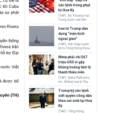
“đòn kép” đáp trả
c, cụ
thể là
đến tội ác từ hơn 30
các lệnh trừng phạt
c
tới Cuba
năm trước tại California.
từ Hoa Kỳ
ào sự phát
(TAP) - Bộ Thương mại
Trung Quốc vừa tiến
hành áp đặt lệnh trừng
res Rivera
phạt lên hàng loạt thực
Iran tố Trump dàn
thể và siết chặt kiểm
dựng “màn kịch
soát xuất khẩu máy bay
ngoại giao”
không người lái (UAV)
uyền thống
sang Hoa Kỳ. Động thái
(TAP) - Bất chấp tuyên
Rivera trân
này nhằm đáp trả các
bố từ Tổng thống Donald
biện pháp hạn chế
Trump về tiến trình đàm
hỗ trợ Đại
thương mại, áp thuế mới
phán hòa bình, Iran
Meta phải chi 567
cùng lệnh cấm công
khẳng định chưa có bất
triệu USD vì gây
nghệ gần đây từ phía
kỳ thỏa thuận nào.
 nước Việt
khủng hoảng tâm lý
Washington.
Tehran cho rằng, Hoa Kỳ
thanh thiếu niên
chỉ đang dàn dựng “màn
kịch ngoại giao” để xoa
(TAP) - Meta Platforms,
dịu căng thẳng.
bà được bổ
Inc. (Meta) vừa bị Tòa án
bang New Mexico yêu
cầu đóng góp 567 triệu
Trump ký sắc lệnh
USD vào một quỹ khắc
guyên (TH)
siết quyền công dân
phục hậu quả. Quyết
theo nơi sinh tại Hoa
định này diễn ra sau khi
Kỳ
toà xác định, những nền
tảng mạng xã hội
(TAP) - Tổng thống