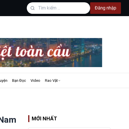
Đăng nhập
uyện
Bạn Đọc
Video
Rao Vặt
 Nam
MỚI NHẤT