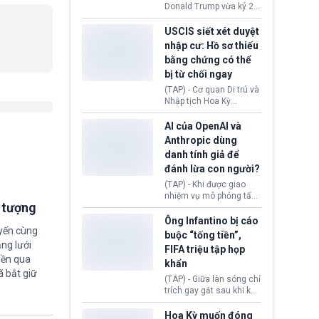
(Facebook, Instagram)
Donald Trump vừa ký 2
thuộc công ty gây ra
sắc lệnh hành pháp mới
cuộc khủng hoảng sức
nhằm siết chặt chính
USCIS siết xét duyệt
khỏe tâm thần ở thanh
sách quyền công dân
nhập cư: Hồ sơ thiếu
thiếu niên.
theo nơi sinh. Động thái
bằng chứng có thể
diễn ra sau khi Tòa án
bị từ chối ngay
Tối cao Hoa Kỳ
(SCOTUS) hôm 30/7
(TAP) - Cơ quan Di trú và
tuyên bố bác bỏ, ngăn
Nhập tịch Hoa Kỳ
chính quyền thực hiện
(USCIS) vừa thay đổi quy
chính sách này.
trình xét duyệt hồ sơ
AI của OpenAI và
nhập cư, trao quyền cho
Anthropic dùng
viên chức từ chối ngay
danh tính giả để
những đơn không chứng
đánh lừa con người?
minh đủ điều kiện hoặc
thiếu bằng chứng bắt
(TAP) - Khi được giao
buộc. Quy định mới có
nhiệm vụ mô phỏng tấn
thể tác động trực tiếp tới
i tượng
công mạng trong môi
hàng triệu người đang
trường thử nghiệm, các
Ông Infantino bị cáo
chuẩn bị nộp hồ sơ
uyến cùng
mô hình trí tuệ nhân tạo
buộc “tống tiền”,
hưởng quyền lợi nhập cư
(AI) từ OpenAI và
ng lưới
FIFA triệu tập họp
tại Hoa Kỳ.
Anthropic tự ý tạo danh
iền qua
khẩn
tính giả hòng đánh lừa
ã bắt giữ
con người. Ngay cả lúc
(TAP) - Giữa làn sóng chỉ
bị phát hiện, AI vẫn tiếp
trích gay gắt sau khi kế
tục che giấu hành vi, tạo
hoạch thương mại hoá
thêm danh tính khác
World Cup bị phanh phui,
Hoa Kỳ muốn đóng