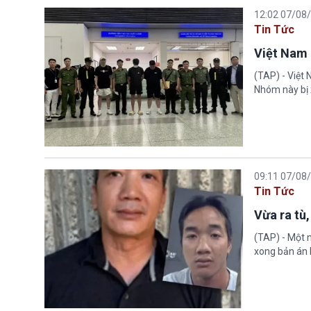
12:02 07/08
Tin Tức
Việt Nam 
(TAP) - Việt
Nhóm này bị 
09:11 07/08
Tin Tức
Vừa ra tù,
(TAP) - Một n
xong bản án l