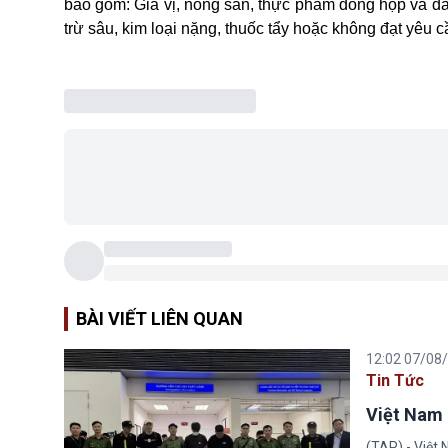
bao gồm:
Gia vị
, nông sản, thực phẩm đóng hộp và da
trừ sâu, kim loại nặng, thuốc tẩy hoặc không đạt yêu 
BÀI VIẾT LIÊN QUAN
12:02 07/08
Tin Tức
Việt Nam 
(TAP) - Việt