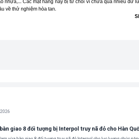
o nhựa,... Các mặt hàng này bị từ chối vì chứa quá nhiều dư l
cầu về thử nghiệm hòa tan.
S
/2026
bàn giao 8 đối tượng bị Interpol truy nã đỏ cho Hàn Qu
 Nam vừa bàn giao 8 đối tượng truy nã đỏ Interpol cho lực lượng chức nă