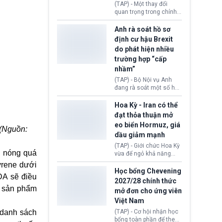
(TAP) - Một thay đổi
Donald Trump và chính
quan trọng trong chính
phủ cánh tả Tổng thống
sách nhập cư của New
Brazil Luiz Inácio Lula
Zealand đang mở ra
Anh rà soát hồ sơ
da Silva đang leo thang
thêm cơ hội cho nhiều
định cư hậu Brexit
gay gắt.
người muốn định cư. Từ
do phát hiện nhiều
nay, người mắc viêm
trường hợp “cấp
gan B hoặc viêm gan C
sẽ không còn bị mặc
nhầm”
định không đáp ứng tiêu
(TAP) - Bộ Nội vụ Anh
chuẩn sức khỏe chỉ vì
đang rà soát một số hồ
chi phí điều trị khi nộp hồ
sơ thuộc Chương trình
sơ xin visa cư trú.
Định cư EU (EU
Hoa Kỳ - Iran có thể
Settlement Scheme -
đạt thỏa thuận mở
EUSS) sau khi xác định
eo biển Hormuz, giá
có trường hợp được cấp
 (Nguồn:
dầu giảm mạnh
quy chế cư trú hậu
Brexit “do nhầm lẫn”.
(TAP) - Giới chức Hoa Kỳ
Động thái này làm dấy
n nóng quá
vừa để ngỏ khả năng
lên lo ngại về việc thực
sớm đạt thỏa thuận với
yrene dưới
thi Thỏa thuận Rút khỏi
Iran nhằm mở lại eo biển
Học bổng Chevening
Liên minh châu Âu
DA sẽ điều
Hormuz, mở đường cho
2027/28 chính thức
(Withdrawal
việc khôi phục hoạt
ẩu sản phẩm
mở đơn cho ứng viên
Agreement).
động hàng hải. Những
Việt Nam
tín hiệu ngoại giao tích
cực này lập tức tác động
 danh sách
(TAP) - Cơ hội nhận học
đến thị trường năng
bổng toàn phần để theo