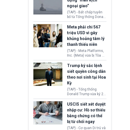
dựng “màn kịch
soát xuất khẩu máy bay
ngoại giao”
không người lái (UAV)
sang Hoa Kỳ. Động thái
(TAP) - Bất chấp tuyên
này nhằm đáp trả các
bố từ Tổng thống Donald
biện pháp hạn chế
Trump về tiến trình đàm
thương mại, áp thuế mới
phán hòa bình, Iran
Meta phải chi 567
cùng lệnh cấm công
khẳng định chưa có bất
triệu USD vì gây
nghệ gần đây từ phía
kỳ thỏa thuận nào.
khủng hoảng tâm lý
Washington.
Tehran cho rằng, Hoa Kỳ
thanh thiếu niên
chỉ đang dàn dựng “màn
kịch ngoại giao” để xoa
(TAP) - Meta Platforms,
dịu căng thẳng.
Inc. (Meta) vừa bị Tòa án
bang New Mexico yêu
cầu đóng góp 567 triệu
Trump ký sắc lệnh
USD vào một quỹ khắc
siết quyền công dân
phục hậu quả. Quyết
theo nơi sinh tại Hoa
định này diễn ra sau khi
Kỳ
toà xác định, những nền
tảng mạng xã hội
(TAP) - Tổng thống
(Facebook, Instagram)
Donald Trump vừa ký 2
thuộc công ty gây ra
sắc lệnh hành pháp mới
cuộc khủng hoảng sức
nhằm siết chặt chính
USCIS siết xét duyệt
khỏe tâm thần ở thanh
sách quyền công dân
nhập cư: Hồ sơ thiếu
thiếu niên.
theo nơi sinh. Động thái
bằng chứng có thể
diễn ra sau khi Tòa án
bị từ chối ngay
Tối cao Hoa Kỳ
(SCOTUS) hôm 30/7
(TAP) - Cơ quan Di trú và