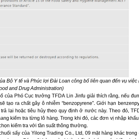
 Bộ Y tế và Phúc lợi Đài Loan công bố liên quan đến vụ việc
ood and Drug Administration)
bố của Phó Cục trưởng TFDA Lin Jinfu giải thích rằng, nếu đu
 sẽ tạo ra chất gây ô nhiễm “benzopyrene”. Giới hạn benzenp
ị trả lại hoặc tiêu hủy theo quy định ở nước này. Theo đó, TF
a sang kiểm tra từng lô hàng. Trong khi đó, các đơn vị nhập kh
chọn kiểm tra với tần suất thông thường.
chuối sấy của Yilong Trading Co., Ltd, 09 mặt hàng khác trong