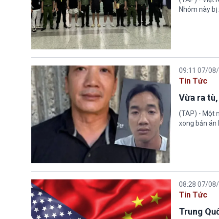
Nhóm này bị 
09:11 07/08
Tin Tức
Vừa ra tù,
(TAP) - Một n
xong bản án l
08:28 07/08
Tin Tức
Trung Quố