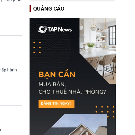
lượng ứng phó “mỏng”
Bộ Tư pháp Hoa Kỳ
có thể làm nghẽn công
QUẢNG CÁO
(DOJ) sau thời gian dài
tác cứu trợ; dẫn đến hệ
ông giữ chức quyền Bộ
thống ứng phó khẩn cấp
trưởng. Mặc dù vậy,
quốc gia quá tải.
nhiều chính trị gia đảng
Cộng hoà (GOP) vẫn tỏ
ra hoài nghi, thậm chí
tuyên bố sẽ lên tiếng
phản đối khi đề cử này
được đưa ra toàn thể bỏ
phiếu.
chấp hành
ỳ