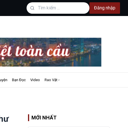
Đăng nhập
uyện
Bạn Đọc
Video
Rao Vặt
thư
MỚI NHẤT