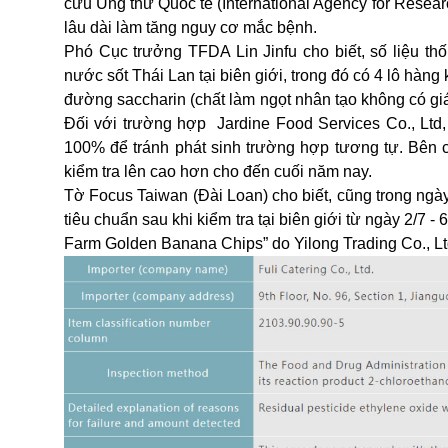
cứu Ung thư Quốc tế (International Agency for Resear
lâu dài làm tăng nguy cơ mắc bệnh.
Phó Cục trưởng TFDA Lin Jinfu cho biết, số liệu th
nước sốt Thái Lan tại biên giới, trong đó có 4 lô hàng
đường saccharin (chất làm ngọt nhân tạo không có giá
Đối với trường hợp Jardine Food Services Co., Ltd, 
100% để tránh phát sinh trường hợp tương tự. Bên cạ
kiểm tra lên cao hơn cho đến cuối năm nay.
Tờ Focus Taiwan (Đài Loan) cho biết, cũng trong ngà
tiêu chuẩn sau khi kiểm tra tại biên giới từ ngày 2/7 
Farm Golden Banana Chips” do Yilong Trading Co., Ltd