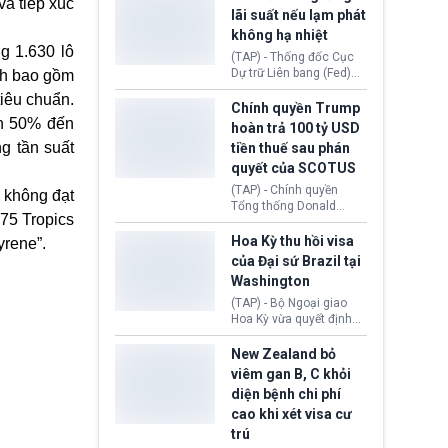
và tiếp xúc
Morocco.
hiến tạng Network for
lãi suất nếu lạm phát
Hope (bang Kentucky).
không hạ nhiệt
Nguyên nhân vì đơn vị
g 1.630 lô
này bị cáo buộc có nhiều
(TAP) - Thống đốc Cục
sai sót nghiêm trọng, vi
Dự trữ Liên bang (Fed)
ính bao gồm
phạm quy định về an
Lisa Cook nói sẽ ủng hộ
tiêu chuẩn.
toàn y tế.
tăng lãi suất nếu lạm
Chính quyền Trump
phát ở Hoa Kỳ không tiếp
ên 50% đến
hoàn trả 100 tỷ USD
tục giảm trong thời gian
g tần suất
tiền thuế sau phán
tới.
quyết của SCOTUS
(TAP) - Chính quyền
 không đạt
Tổng thống Donald
875 Tropics
Trump đã hoàn trả
khoảng 100 tỷ USD thuế
Hoa Kỳ thu hồi visa
yrene”.
quan từng thu theo Đạo
của Đại sứ Brazil tại
luật Quyền hạn Kinh tế
Washington
Khẩn cấp Quốc tế
(IEEPA). Động thái này
(TAP) - Bộ Ngoại giao
diễn ra sau phán quyết
Hoa Kỳ vừa quyết định
hồi tháng 2 bởi Tòa án
thu hồi thị thực (visa)
Tối cao Hoa Kỳ
của bà Maria Luiza
New Zealand bỏ
(SCOTUS) khi tuyên bố,
Ribeiro Viotti - Đại sứ
viêm gan B, C khỏi
việc áp thuế diện rộng là
Brazil tại Washington.
diện bệnh chi phí
hoàn toàn bất hợp pháp.
Động thái trên diễn ra
cao khi xét visa cư
trong bối cảnh tranh
chấp ngoại giao giữa
trú
chính quyền Tổng thống