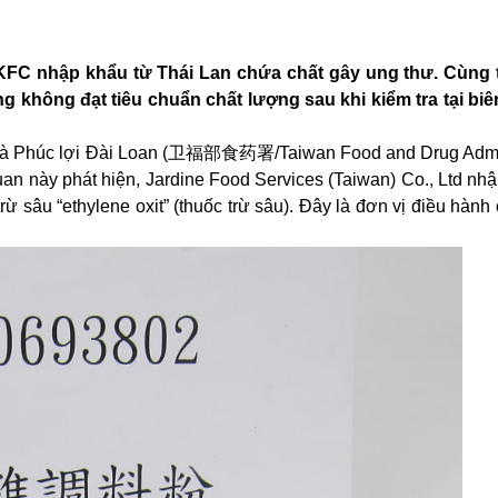
ị KFC nhập khẩu từ Thái Lan chứa chất gây ung thư. Cùng 
không đạt tiêu chuẩn chất lượng sau khi kiểm tra tại biên
à Phúc lợi Đài Loan (卫福部食药署/Taiwan Food and Drug Admini
quan này phát hiện, Jardine Food Services (Taiwan) Co., Ltd nh
ừ sâu “ethylene oxit” (thuốc trừ sâu). Đây là đơn vị điều hàn