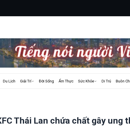
Du Lịch
Giải Trí
Đời Sống
Ẩm Thực
Sức Khỏe
Di Trú
Buôn Ch
 KFC Thái Lan chứa chất gây ung 