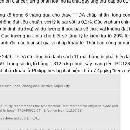
ch on Cancer) từng phân loại nó là chất gây ung thư cấp độ 01 
ống kê trong 6 tháng qua cho thấy, TFDA chấp nhận tổng cộn
 không đạt tiêu chuẩn, với tỷ lệ sai sót là 0,2%. Các vi phạm ch
 trị dinh dưỡng) và dư lượng thuốc bảo vệ thực vật không đạt 
Cục trưởng in Jinfu cho biết sẽ tăng tỷ lệ kiểm tra từ 20% l
nh đó, các loại sốt gia vị nhập khẩu từ Thái Lan cũng bị nân
y 24/9, TFDA đã công bố danh sách 11 mặt hàng bị phát hiện là
- 6/9. Trong số đó, lô hàng 1.312,5 kg chuối sấy mang tên “PCT2
 nhập khẩu từ Philippines bị phát hiện chứa 7,4μg/kg “benzop