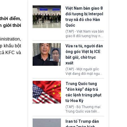
Việt Nam bàn giao 8
đối tượng bị Interpol
thời điểm,
truy nã đỏ cho Hàn
 giới thời
Quốc
(TAP) - Việt Nam vừa bàn
giao 8 đối tượng truy nã
stration,
đỏ Interpol cho lực lượng
chức năng Hàn Quốc.
ập khẩu bột
Vừa ra tù, người đàn
Nhóm này bị xác định
ông gốc Việt bị ICE
h cả KFC và
lừa đảo 619 nạn nhân,
bắt giữ, chờ trục
chiếm đoạt hơn 17,7 tỷ
xuất
KRW.
(TAP) - Một người gốc
Việt đang đối mặt nguy
cơ bị trục xuất khỏi Hoa
Kỳ sau khi đã chấp hành
Trung Quốc tung
xong bản án liên quan
“đòn kép” đáp trả
đến tội ác từ hơn 30
các lệnh trừng phạt
năm trước tại California.
từ Hoa Kỳ
(TAP) - Bộ Thương mại
Trung Quốc vừa tiến
hành áp đặt lệnh trừng
phạt lên hàng loạt thực
Iran tố Trump dàn
thể và siết chặt kiểm